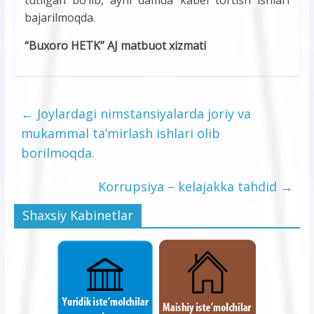
tutilgan bo’lib, ayni damda kabel tortish ishlari
bajarilmoqda.
“Buxoro HETK” AJ matbuot xizmati
←
Joylardagi nimstansiyalarda joriy va
mukammal ta’mirlash ishlari olib
borilmoqda.
Korrupsiya – kelajakka tahdid
→
Shaxsiy Kabinetlar