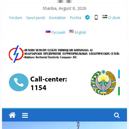
Skip
Shanba, Avgust 8, 2026
to
Yordam
Savol-Javob
Kontaktlar
Pochta
Oʻzbek
content
Русский
English
“Buxoro
hududiy
elektr
tarmoqlari