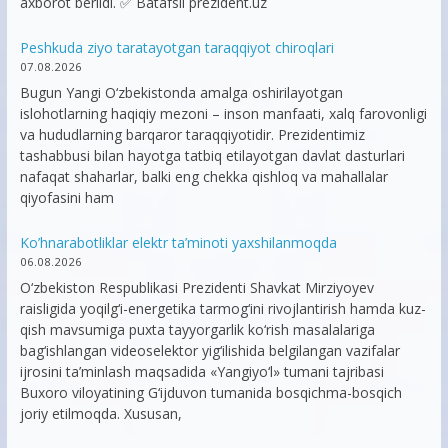
axborot berildi. ✅ Batafsil prezident.uz
Peshkuda ziyo taratayotgan taraqqiyot chiroqlari
07.08.2026
Bugun Yangi O‘zbekistonda amalga oshirilayotgan
islohotlarning haqiqiy mezoni – inson manfaati, xalq farovonligi
va hududlarning barqaror taraqqiyotidir. Prezidentimiz
tashabbusi bilan hayotga tatbiq etilayotgan davlat dasturlari
nafaqat shaharlar, balki eng chekka qishloq va mahallalar
qiyofasini ham
Ko’hnarabotliklar elektr ta’minoti yaxshilanmoqda
06.08.2026
O‘zbekiston Respublikasi Prezidenti Shavkat Mirziyoyev
raisligida yoqilg‘i-energetika tarmog‘ini rivojlantirish hamda kuz-
qish mavsumiga puxta tayyorgarlik ko‘rish masalalariga
bag‘ishlangan videoselektor yig‘ilishida belgilangan vazifalar
ijrosini ta’minlash maqsadida «Yangiyo‘l» tumani tajribasi
Buxoro viloyatining G‘ijduvon tumanida bosqichma-bosqich
joriy etilmoqda. Xususan,