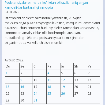
Podstansiyalar birma-bir ko’rikdan o’tkazilib, aniqlangan
kamchiliklar bartaraf qilinmoqda
04.08.2026
Iste’molchilar elektr ta’minotini yaxshilash, kuz-qish
mavsumlariga puxta tayyorgarlik ko‘rish, mavjud muammolarni
tuzatish uchun “Buxoro hududiy elektr tarmoqlari korxonasi” AJ
tomonidan amaliy ishlar olib borilmoqda. Xususan,
hududlardagi 105dona podstansiyalar texnik jihatdan
o’rganilmoqda va kelib chiqishi mumkin
Avgust 2022
Du
Se
Ch
Pa
Ju
Sh
Ya
1
2
3
4
5
6
7
8
9
10
11
12
13
14
15
16
17
18
19
20
21
22
23
24
25
26
27
28
29
30
31