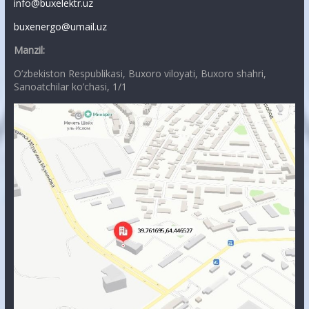
info@buxelektr.uz
buxenergo@umail.uz
Manzil:
O’zbekiston Respublikasi, Buxoro viloyati, Buxoro shahri,
Sanoatchilar ko’chasi, 1/1