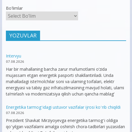
Bo'limlar
YOZUVLAR
Intervyu
07.08.2026
Har bir mahallaning barcha zarur ma’lumotlarni o‘zida
mujassam etgan energetik pasporti shakllantiriladi. Unda
mahalladagi iste’molchilar soni va ularning toifalari, elektr
energiyasi va tabiiy gaz infratuzilmasining mavjud holati, ularni
ta’mirlash va modernizatsiya qilish uchun qancha mablag‘
Energetika tarmogʻidagi ustuvor vazifalar ijrosi koʻrib chiqildi
07.08.2026
Prezident Shavkat Mirziyoyevga energetika tarmogʻi oldiga
qoʻyilgan vazifalarni amalga oshirish chora-tadbirlari yuzasidan