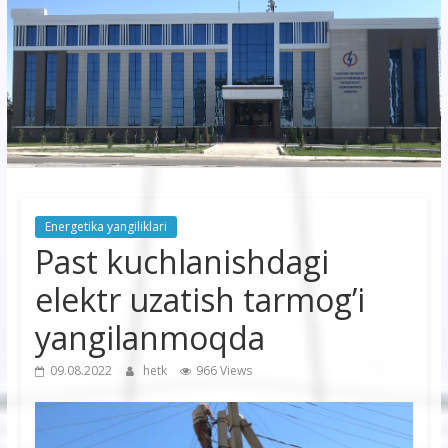
korxonasi”
AJ
“Buxoro
hududiy
elektr
tarmoqlari
Energetika yangiliklari
korxonasi”
Past kuchlanishdagi
AJ
elektr uzatish tarmog’i
yangilanmoqda
09.08.2022
hetk
966 Views