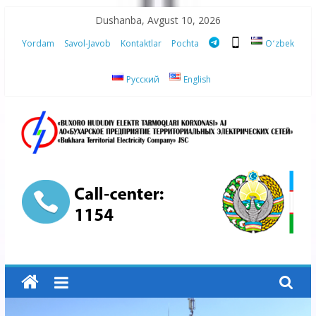
Skip
Dushanba, Avgust 10, 2026
to
Yordam
Savol-Javob
Kontaktlar
Pochta
Oʻzbek
content
Русский
English
“Buxoro
hududiy
elektr
tarmoqlari