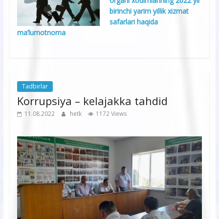
organi xodimlarining 2022 yil
birinchi yarim yillik xizmat
safarlari haqida
ma’lumotnoma
Tadbirlar
Korrupsiya – kelajakka tahdid
11.08.2022
hetk
1172 Views