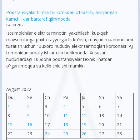
Podstansiyalar birma-bir ko’rikdan o’tkazilib, aniqlangan
kamchiliklar bartaraf qilinmoqda
04.08.2026
Iste’molchilar elektr ta’minotini yaxshilash, kuz-qish
mavsumlariga puxta tayyorgarlik ko‘rish, mavjud muammolarni
tuzatish uchun “Buxoro hududiy elektr tarmoqlari korxonasi” AJ
tomonidan amaliy ishlar olib borilmoqda. Xususan,
hududlardagi 105dona podstansiyalar texnik jihatdan
o’rganilmoqda va kelib chiqishi mumkin
Avgust 2022
Du
Se
Ch
Pa
Ju
Sh
Ya
1
2
3
4
5
6
7
8
9
10
11
12
13
14
15
16
17
18
19
20
21
22
23
24
25
26
27
28