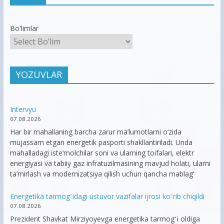
Bo'limlar
YOZUVLAR
Intervyu
07.08.2026
Har bir mahallaning barcha zarur ma’lumotlarni o‘zida
mujassam etgan energetik pasporti shakllantiriladi. Unda
mahalladagi iste’molchilar soni va ularning toifalari, elektr
energiyasi va tabiiy gaz infratuzilmasining mavjud holati, ularni
ta’mirlash va modernizatsiya qilish uchun qancha mablag‘
Energetika tarmogʻidagi ustuvor vazifalar ijrosi koʻrib chiqildi
07.08.2026
Prezident Shavkat Mirziyoyevga energetika tarmogʻi oldiga