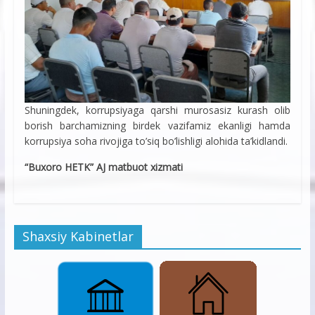
Shuningdek, korrupsiyaga qarshi murosasiz kurash olib
borish barchamizning birdek vazifamiz ekanligi hamda
korrupsiya soha rivojiga to’siq bo’lishligi alohida ta’kidlandi.
“Buxoro HETK” AJ matbuot xizmati
Shaxsiy Kabinetlar