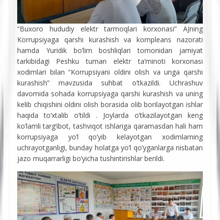
“Buxoro hududiy elektr tarmoqlari korxonasi” AJning
Korrupsiyaga qarshi kurashish va kompleans nazorati
hamda Yuridik bo’lim boshliqlari tomonidan jamiyat
tarkibidagi Peshku tuman elektr ta’minoti korxonasi
xodimlari bilan “Korrupsiyani oldini olish va unga qarshi
kurashish” mavzusida suhbat o’tkazildi. Uchrashuv
davomida sohada korrupsiyaga qarshi kurashish va uning
kelib chiqishini oldini olish borasida olib borilayotgan ishlar
haqida to’xtalib o’tildi . Joylarda o’tkazilayotgan keng
ko’lamli targ’ibot, tashviqot ishlariga qaramasdan hali ham
korrupsiyaga yo’l qo’yib kelayotgan xodimlarning
uchrayotganligi, bunday holatga yo’l qo’yganlarga nisbatan
jazo muqarrarligi bo’yicha tushintirishlar berildi.