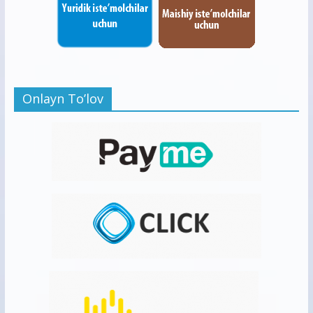
Onlayn To’lov