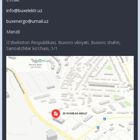
info@buxelektr.uz
buxenergo@umail.uz
Manzil:
O’zbekiston Respublikasi, Buxoro viloyati, Buxoro shahri,
Sanoatchilar ko’chasi, 1/1