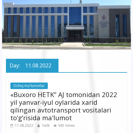
korxonasi”
AJ
“Buxoro
hududiy
elektr
tarmoqlari
Day:
11.08.2022
korxonasi”
AJ
Ochiq ma'lumotlar
«Buxoro HETK” AJ tomonidan 2022
yil yanvar-iyul oylarida xarid
qilingan avtotransport vositalari
to‘g‘risida ma'lumot
11.08.2022
hetk
945 Views