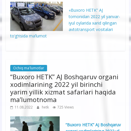
«Buxoro HETK” AJ
tomonidan 2022 yil yanvar-
iyul oylarida xarid qilingan
avtotransport vositalari
to‘g‘risida ma’lumot
Ochiq ma'lumotlar
“Buxoro HETK” AJ Boshqaruv organi
xodimlarining 2022 yil birinchi
yarim yillik xizmat safarlari haqida
ma’lumotnoma
11.08.2022
hetk
725 Views
“Buxoro HETK” AJ Boshqaruv