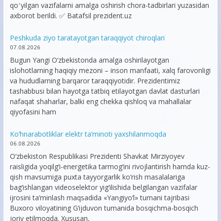
qoʻyilgan vazifalarni amalga oshirish chora-tadbirlari yuzasidan
axborot berildi. ✅ Batafsil prezident.uz
Peshkuda ziyo taratayotgan taraqqiyot chiroqlari
07.08.2026
Bugun Yangi O‘zbekistonda amalga oshirilayotgan
islohotlarning haqiqiy mezoni – inson manfaati, xalq farovonligi
va hududlarning barqaror taraqqiyotidir. Prezidentimiz
tashabbusi bilan hayotga tatbiq etilayotgan davlat dasturlari
nafaqat shaharlar, balki eng chekka qishloq va mahallalar
qiyofasini ham
Ko’hnarabotliklar elektr ta’minoti yaxshilanmoqda
06.08.2026
O‘zbekiston Respublikasi Prezidenti Shavkat Mirziyoyev
raisligida yoqilg‘i-energetika tarmog‘ini rivojlantirish hamda kuz-
qish mavsumiga puxta tayyorgarlik ko‘rish masalalariga
bag‘ishlangan videoselektor yig‘ilishida belgilangan vazifalar
ijrosini ta’minlash maqsadida «Yangiyo‘l» tumani tajribasi
Buxoro viloyatining G‘ijduvon tumanida bosqichma-bosqich
joriy etilmoqda. Xususan,