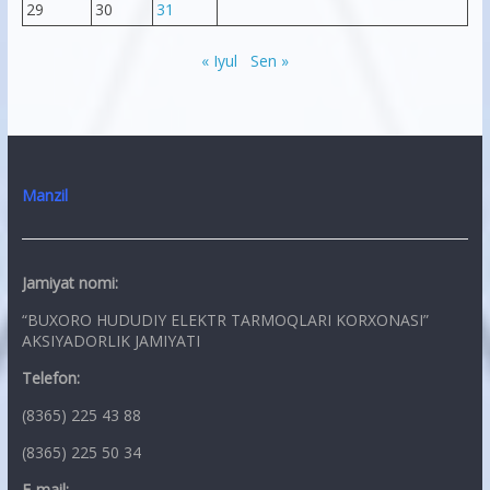
29
30
31
« Iyul
Sen »
Manzil
Jamiyat nomi:
“BUXORO HUDUDIY ELEKTR TARMOQLARI KORXONASI”
AKSIYADORLIK JAMIYATI
Telefon:
(8365) 225 43 88
(8365) 225 50 34
E-mail: