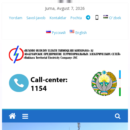
Skip
Juma, Avgust 7, 2026
to
Yordam
Savol-Javob
Kontaktlar
Pochta
Oʻzbek
content
Русский
English
“Buxoro
hududiy
elektr
tarmoqlari