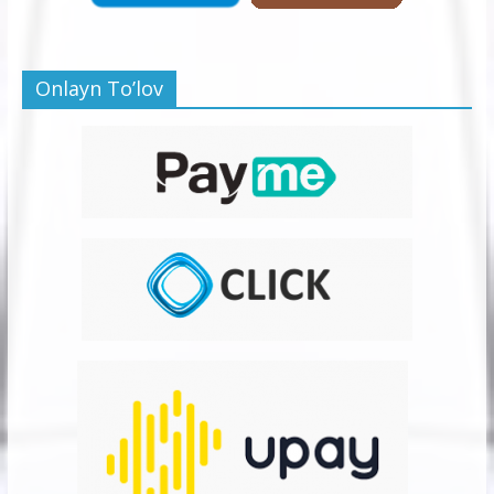
Onlayn To’lov