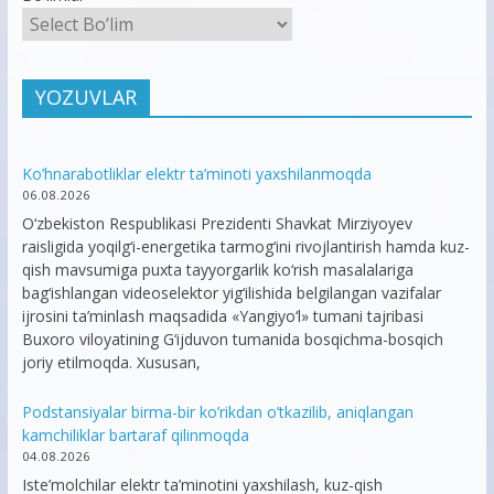
YOZUVLAR
Ko’hnarabotliklar elektr ta’minoti yaxshilanmoqda
06.08.2026
O‘zbekiston Respublikasi Prezidenti Shavkat Mirziyoyev
raisligida yoqilg‘i-energetika tarmog‘ini rivojlantirish hamda kuz-
qish mavsumiga puxta tayyorgarlik ko‘rish masalalariga
bag‘ishlangan videoselektor yig‘ilishida belgilangan vazifalar
ijrosini ta’minlash maqsadida «Yangiyo‘l» tumani tajribasi
Buxoro viloyatining G‘ijduvon tumanida bosqichma-bosqich
joriy etilmoqda. Xususan,
Podstansiyalar birma-bir ko’rikdan o’tkazilib, aniqlangan
kamchiliklar bartaraf qilinmoqda
04.08.2026
Iste’molchilar elektr ta’minotini yaxshilash, kuz-qish