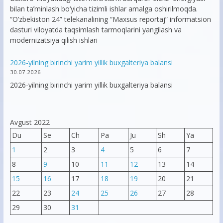
bilan taʼminlash bo‘yicha tizimli ishlar amalga oshirilmoqda.
“O’zbekiston 24” telekanalining “Maxsus reportaj” informatsion
dasturi viloyatda taqsimlash tarmoqlarini yangilash va
modernizatsiya qilish ishlari
2026-yilning birinchi yarim yillik buxgalteriya balansi
30.07.2026
2026-yilning birinchi yarim yillik buxgalteriya balansi
Avgust 2022
Du
Se
Ch
Pa
Ju
Sh
Ya
1
2
3
4
5
6
7
8
9
10
11
12
13
14
15
16
17
18
19
20
21
22
23
24
25
26
27
28
29
30
31