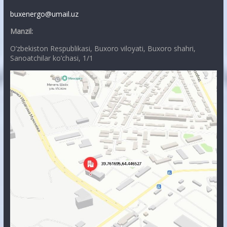
buxenergo@umail.uz
Manzil:
O’zbekiston Respublikasi, Buxoro viloyati, Buxoro shahri,
Sanoatchilar ko’chasi, 1/1