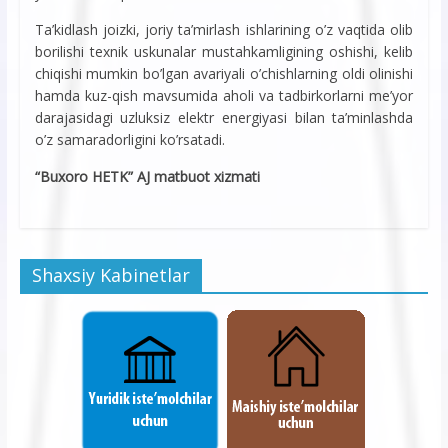
Ta’kidlash joizki, joriy ta’mirlash ishlarining o’z vaqtida olib
borilishi texnik uskunalar mustahkamligining oshishi, kelib
chiqishi mumkin bo’lgan avariyali o’chishlarning oldi olinishi
hamda kuz-qish mavsumida aholi va tadbirkorlarni me’yor
darajasidagi uzluksiz elektr energiyasi bilan ta’minlashda
o’z samaradorligini ko’rsatadi.
“Buxoro HETK” AJ matbuot xizmati
Shaxsiy Kabinetlar