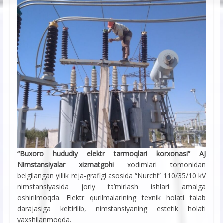
“Buxoro hududiy elektr tarmoqlari korxonasi” AJ
Nimstansiyalar xizmatgohi
xodimlari tomonidan
belgilangan yillik reja-grafigi asosida “Nurchi” 110/35/10 kV
nimstansiyasida joriy ta’mirlash ishlari amalga
oshirilmoqda. Elektr qurilmalarining texnik holati talab
darajasiga keltirilib, nimstansiyaning estetik holati
yaxshilanmoqda.