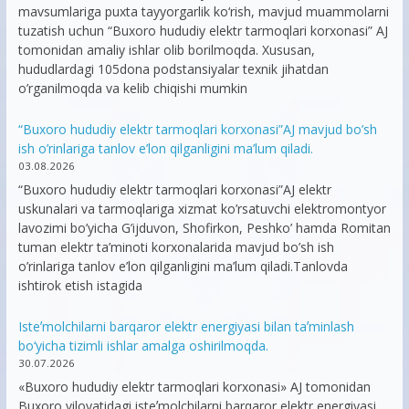
mavsumlariga puxta tayyorgarlik ko‘rish, mavjud muammolarni
tuzatish uchun “Buxoro hududiy elektr tarmoqlari korxonasi” AJ
tomonidan amaliy ishlar olib borilmoqda. Xususan,
hududlardagi 105dona podstansiyalar texnik jihatdan
o’rganilmoqda va kelib chiqishi mumkin
“Buxoro hududiy elektr tarmoqlari korxonasi”AJ mavjud bo’sh
ish o’rinlariga tanlov e’lon qilganligini ma’lum qiladi.
03.08.2026
“Buxoro hududiy elektr tarmoqlari korxonasi”AJ elektr
uskunalari va tarmoqlariga xizmat ko’rsatuvchi elektromontyor
lavozimi bo’yicha G’ijduvon, Shofirkon, Peshko’ hamda Romitan
tuman elektr ta’minoti korxonalarida mavjud bo’sh ish
o’rinlariga tanlov e’lon qilganligini ma’lum qiladi.Tanlovda
ishtirok etish istagida
Isteʼmolchilarni barqaror elektr energiyasi bilan taʼminlash
bo‘yicha tizimli ishlar amalga oshirilmoqda.
30.07.2026
«Buxoro hududiy elektr tarmoqlari korxonasi» AJ tomonidan
Buxoro viloyatidagi isteʼmolchilarni barqaror elektr energiyasi