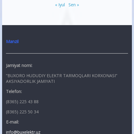
« Iyul
Sen »
Manzil
Jamiyat nomi:
“BUXORO HUDUDIY ELEKTR TARMOQLARI KORXONASI”
AKSIYADORLIK JAMIYATI
Telefon:
(8365) 225 43 88
(8365) 225 50 34
E-mail:
info@buxelektr.uz