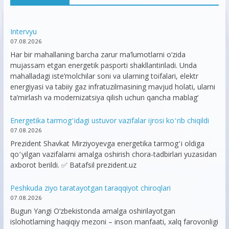
Intervyu
07.08.2026
Har bir mahallaning barcha zarur ma’lumotlarni o‘zida
mujassam etgan energetik pasporti shakllantiriladi. Unda
mahalladagi iste’molchilar soni va ularning toifalari, elektr
energiyasi va tabiiy gaz infratuzilmasining mavjud holati, ularni
ta’mirlash va modernizatsiya qilish uchun qancha mablag‘
Energetika tarmogʻidagi ustuvor vazifalar ijrosi koʻrib chiqildi
07.08.2026
Prezident Shavkat Mirziyoyevga energetika tarmogʻi oldiga
qoʻyilgan vazifalarni amalga oshirish chora-tadbirlari yuzasidan
axborot berildi. ✅ Batafsil prezident.uz
Peshkuda ziyo taratayotgan taraqqiyot chiroqlari
07.08.2026
Bugun Yangi O‘zbekistonda amalga oshirilayotgan
islohotlarning haqiqiy mezoni – inson manfaati, xalq farovonligi