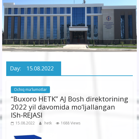
korxonasi”
AJ
“Buxoro
hududiy
elektr
tarmoqlari
Day:
15.08.2022
korxonasi”
AJ
Ochiq ma'lumotlar
“Buxoro HETK” AJ Bosh direktorining
2022 yil davomida mo‘ljallangan
ISh-REJASI
15.08.2022
hetk
1688 Views