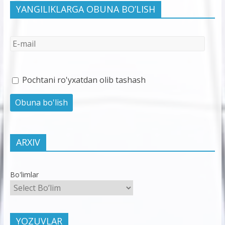
YANGILIKLARGA OBUNA BO’LISH
Pochtani ro'yxatdan olib tashash
ARXIV
Bo'limlar
YOZUVLAR