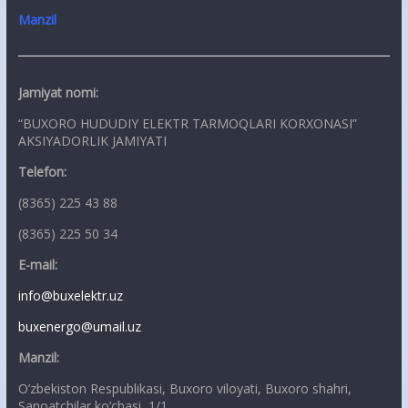
Manzil
Jamiyat nomi:
“BUXORO HUDUDIY ELEKTR TARMOQLARI KORXONASI”
AKSIYADORLIK JAMIYATI
Telefon:
(8365) 225 43 88
(8365) 225 50 34
E-mail:
info@buxelektr.uz
buxenergo@umail.uz
Manzil:
O’zbekiston Respublikasi, Buxoro viloyati, Buxoro shahri,
Sanoatchilar ko’chasi, 1/1