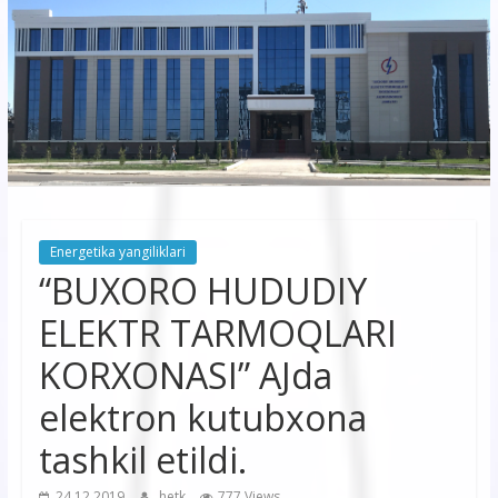
korxonasi”
AJ
“Buxoro
hududiy
elektr
tarmoqlari
Energetika yangiliklari
korxonasi”
“BUXORO HUDUDIY
AJ
ELEKTR TARMOQLARI
KORXONASI” AJda
elektron kutubxona
tashkil etildi.
24.12.2019
hetk
777 Views