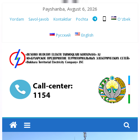
Skip
Payshanba, Avgust 6, 2026
to
Yordam
Savol-Javob
Kontaktlar
Pochta
Oʻzbek
content
Русский
English
“Buxoro
hududiy
elektr
tarmoqlari