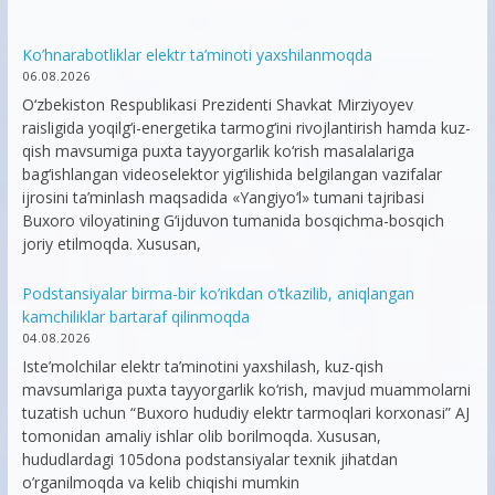
Ko’hnarabotliklar elektr ta’minoti yaxshilanmoqda
06.08.2026
O‘zbekiston Respublikasi Prezidenti Shavkat Mirziyoyev
raisligida yoqilg‘i-energetika tarmog‘ini rivojlantirish hamda kuz-
qish mavsumiga puxta tayyorgarlik ko‘rish masalalariga
bag‘ishlangan videoselektor yig‘ilishida belgilangan vazifalar
ijrosini ta’minlash maqsadida «Yangiyo‘l» tumani tajribasi
Buxoro viloyatining G‘ijduvon tumanida bosqichma-bosqich
joriy etilmoqda. Xususan,
Podstansiyalar birma-bir ko’rikdan o’tkazilib, aniqlangan
kamchiliklar bartaraf qilinmoqda
04.08.2026
Iste’molchilar elektr ta’minotini yaxshilash, kuz-qish
mavsumlariga puxta tayyorgarlik ko‘rish, mavjud muammolarni
tuzatish uchun “Buxoro hududiy elektr tarmoqlari korxonasi” AJ
tomonidan amaliy ishlar olib borilmoqda. Xususan,
hududlardagi 105dona podstansiyalar texnik jihatdan
o’rganilmoqda va kelib chiqishi mumkin