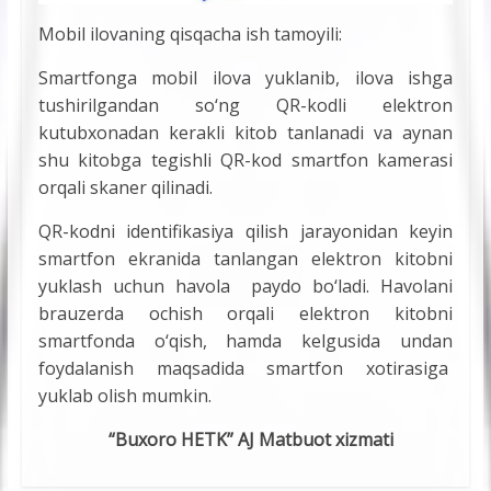
Mobil ilovaning qisqacha ish tamoyili:
Smartfonga mobil ilova yuklanib, ilova ishga
tushirilgandan so‘ng QR-kodli elektron
kutubxonadan kerakli kitob tanlanadi va aynan
shu kitobga tegishli QR-kod smartfon kamerasi
orqali skaner qilinadi.
QR-kodni identifikasiya qilish jarayonidan keyin
smartfon ekranida tanlangan elektron kitobni
yuklash uchun havola paydo bo‘ladi. Havolani
brauzerda ochish orqali elektron kitobni
smartfonda o‘qish, hamda kelgusida undan
foydalanish maqsadida smartfon xotirasiga
yuklab olish mumkin.
“Buxoro HETK” AJ Matbuot xizmati