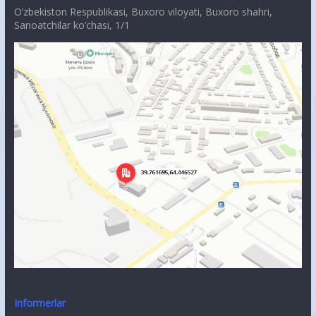
O’zbekiston Respublikasi, Buxoro viloyati, Buxoro shahri,
Sanoatchilar ko’chasi, 1/1
Informerlar