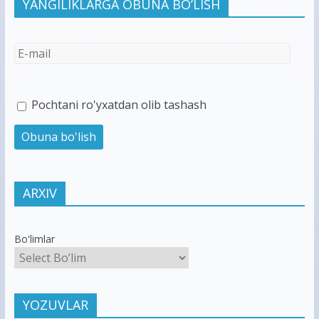
YANGILIKLARGA OBUNA BO’LISH
Pochtani ro'yxatdan olib tashash
ARXIV
Bo'limlar
YOZUVLAR