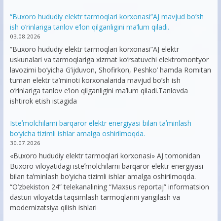
“Buxoro hududiy elektr tarmoqlari korxonasi”AJ mavjud bo’sh
ish o’rinlariga tanlov e’lon qilganligini ma’lum qiladi.
03.08.2026
“Buxoro hududiy elektr tarmoqlari korxonasi”AJ elektr
uskunalari va tarmoqlariga xizmat ko’rsatuvchi elektromontyor
lavozimi bo’yicha G’ijduvon, Shofirkon, Peshko’ hamda Romitan
tuman elektr ta’minoti korxonalarida mavjud bo’sh ish
o’rinlariga tanlov e’lon qilganligini ma’lum qiladi.Tanlovda
ishtirok etish istagida
Isteʼmolchilarni barqaror elektr energiyasi bilan taʼminlash
bo‘yicha tizimli ishlar amalga oshirilmoqda.
30.07.2026
«Buxoro hududiy elektr tarmoqlari korxonasi» AJ tomonidan
Buxoro viloyatidagi isteʼmolchilarni barqaror elektr energiyasi
bilan taʼminlash bo‘yicha tizimli ishlar amalga oshirilmoqda.
“O’zbekiston 24” telekanalining “Maxsus reportaj” informatsion
dasturi viloyatda taqsimlash tarmoqlarini yangilash va
modernizatsiya qilish ishlari