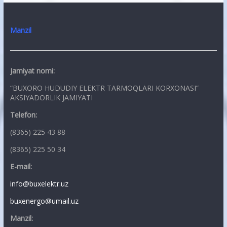
Manzil
Jamiyat nomi:
“BUXORO HUDUDIY ELEKTR TARMOQLARI KORXONASI”
AKSIYADORLIK JAMIYATI
Telefon:
(8365) 225 43 88
(8365) 225 50 34
E-mail:
info@buxelektr.uz
buxenergo@umail.uz
Manzil: