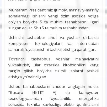
Muhtaram Prezidentimiz ijtimoiy, ma’naviy-ma’rifiy
sohalardagi ishlarni yangi tizim asosida yo‘lga
qo‘yish bo‘yicha 5 ta muhim tashabbusni ilgari
surgan edilar. Shu 5 ta muhim tashabbusdan:
Uchinchi tashabbus aholi va yoshlar o‘rtasida
komp’yuter texnologiyalari va internetdan
samarali foydalanishni tashkil etishga qaratilgan.
To‘rtinchi tashabbus yoshlar ma’naviyatini
yuksaltirish, ular o‘rtasida kitobxonlikni keng
targ‘ib qilish bo‘yicha tizimli ishlarni tashkil
etishga yo‘naltirilgan.
Ushbu tashabbuslarni chuqur anglagan holda,
“Buxoro HETK” AJ da kompyuter
texnologiyalaridan foydalanilib, energetika
sohasida texnika xavfsizligi, elektr qurilmalarni