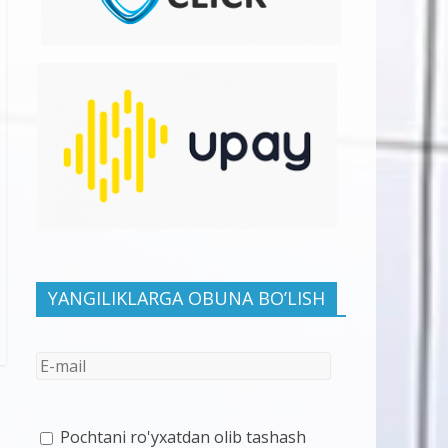
YANGILIKLARGA OBUNA BO’LISH
Pochtani ro'yxatdan olib tashash