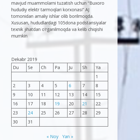
mavjud muammolarni tuzatish uchun “Buxoro
hududiy elektr tarmoqlari korxonasi” AJ
tomonidan amaliy ishlar olib borilmoqda.
Xususan, hududlardagi 105dona podstansiyalar
texnik jihatdan o’rganilmoqda va kelib chiqishi
mumkin
Dekabr 2019
Du
Se
Ch
Pa
Ju
Sh
Ya
1
2
3
4
5
6
7
8
9
10
11
12
13
14
15
16
17
18
19
20
21
22
23
24
25
26
27
28
29
30
31
« Noy
Yan »