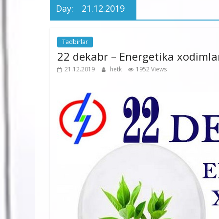
Day:
21.12.2019
Tadbirlar
22 dekabr – Energetika xodimlar
21.12.2019
hetk
1952 Views