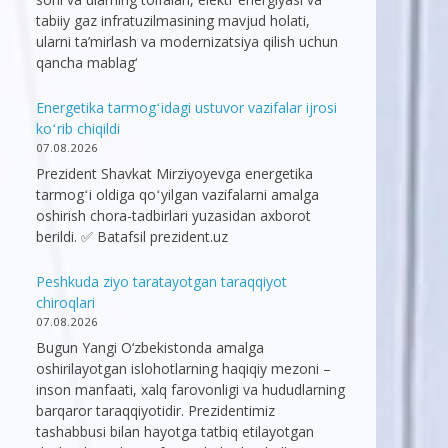
tabiiy gaz infratuzilmasining mavjud holati,
ularni ta’mirlash va modernizatsiya qilish uchun
qancha mablag‘
Energetika tarmogʻidagi ustuvor vazifalar ijrosi
koʻrib chiqildi
07.08.2026
Prezident Shavkat Mirziyoyevga energetika
tarmogʻi oldiga qoʻyilgan vazifalarni amalga
oshirish chora-tadbirlari yuzasidan axborot
berildi. ✅ Batafsil prezident.uz
Peshkuda ziyo taratayotgan taraqqiyot
chiroqlari
07.08.2026
Bugun Yangi O‘zbekistonda amalga
oshirilayotgan islohotlarning haqiqiy mezoni –
inson manfaati, xalq farovonligi va hududlarning
barqaror taraqqiyotidir. Prezidentimiz
tashabbusi bilan hayotga tatbiq etilayotgan