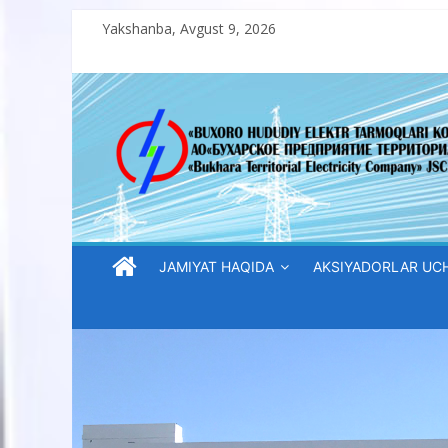
Skip
Yakshanba, Avgust 9, 2026
to
content
“Buxoro
hududiy
elektr
tarmoqlari
JAMIYAT HAQIDA
AKSIYADORLAR UC
korxonasi”
AJ
“Buxoro