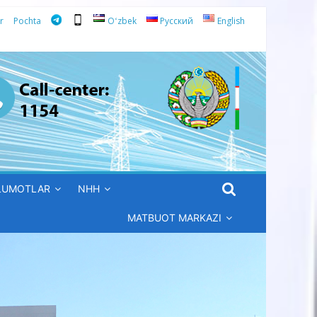
r
Pochta
Oʻzbek
Русский
English
’LUMOTLAR
NHH
MATBUOT MARKAZI