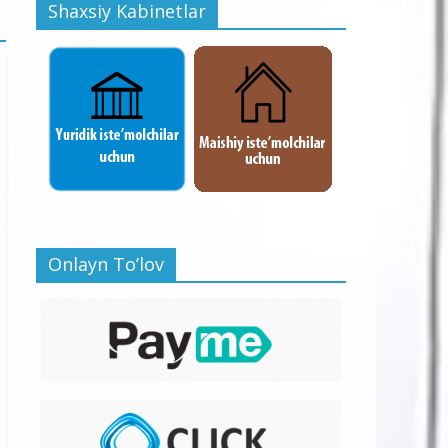
Shaxsiy Kabinetlar
Onlayn To’lov