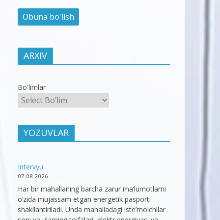
ARXIV
Bo'limlar
YOZUVLAR
Intervyu
07.08.2026
Har bir mahallaning barcha zarur ma’lumotlarni
o‘zida mujassam etgan energetik pasporti
shakllantiriladi. Unda mahalladagi iste’molchilar
soni va ularning toifalari, elektr energiyasi va