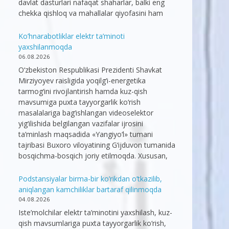
davlat dasturlari nafaqat shaharlar, balki eng
chekka qishloq va mahallalar qiyofasini ham
Ko’hnarabotliklar elektr ta’minoti
yaxshilanmoqda
06.08.2026
O‘zbekiston Respublikasi Prezidenti Shavkat
Mirziyoyev raisligida yoqilg‘i-energetika
tarmog‘ini rivojlantirish hamda kuz-qish
mavsumiga puxta tayyorgarlik ko‘rish
masalalariga bag‘ishlangan videoselektor
yig‘ilishida belgilangan vazifalar ijrosini
ta’minlash maqsadida «Yangiyo‘l» tumani
tajribasi Buxoro viloyatining G‘ijduvon tumanida
bosqichma-bosqich joriy etilmoqda. Xususan,
Podstansiyalar birma-bir ko’rikdan o’tkazilib,
aniqlangan kamchiliklar bartaraf qilinmoqda
04.08.2026
Iste’molchilar elektr ta’minotini yaxshilash, kuz-
qish mavsumlariga puxta tayyorgarlik ko‘rish,