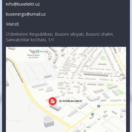
info@buxelektr.uz
buxenergo@umail.uz
Manzil:
O’zbekiston Respublikasi, Buxoro viloyati, Buxoro shahri,
Sanoatchilar ko’chasi, 1/1