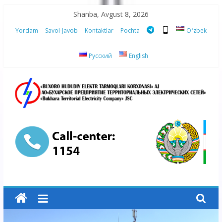
Skip
Shanba, Avgust 8, 2026
to
Yordam
Savol-Javob
Kontaktlar
Pochta
Oʻzbek
content
Русский
English
“Buxoro
hududiy
elektr
tarmoqlari