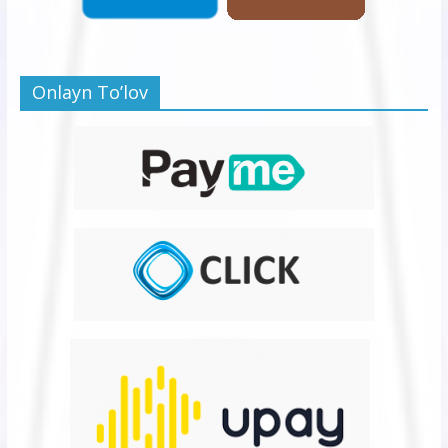
Onlayn To’lov