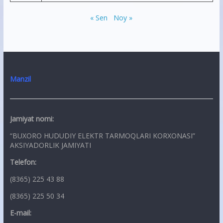
« Sen
Noy »
Manzil
Jamiyat nomi:
“BUXORO HUDUDIY ELEKTR TARMOQLARI KORXONASI”
AKSIYADORLIK JAMIYATI
Telefon:
(8365) 225 43 88
(8365) 225 50 34
E-mail: