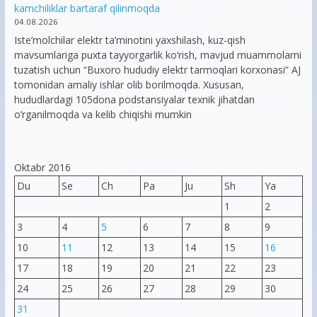
kamchiliklar bartaraf qilinmoqda
04.08.2026
Iste’molchilar elektr ta’minotini yaxshilash, kuz-qish
mavsumlariga puxta tayyorgarlik ko‘rish, mavjud muammolarni
tuzatish uchun “Buxoro hududiy elektr tarmoqlari korxonasi” AJ
tomonidan amaliy ishlar olib borilmoqda. Xususan,
hududlardagi 105dona podstansiyalar texnik jihatdan
o’rganilmoqda va kelib chiqishi mumkin
Oktabr 2016
Du
Se
Ch
Pa
Ju
Sh
Ya
1
2
3
4
5
6
7
8
9
10
11
12
13
14
15
16
17
18
19
20
21
22
23
24
25
26
27
28
29
30
31