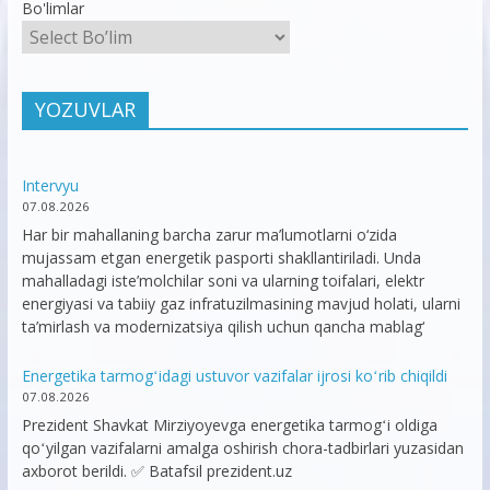
Bo'limlar
YOZUVLAR
Intervyu
07.08.2026
Har bir mahallaning barcha zarur ma’lumotlarni o‘zida
mujassam etgan energetik pasporti shakllantiriladi. Unda
mahalladagi iste’molchilar soni va ularning toifalari, elektr
energiyasi va tabiiy gaz infratuzilmasining mavjud holati, ularni
ta’mirlash va modernizatsiya qilish uchun qancha mablag‘
Energetika tarmogʻidagi ustuvor vazifalar ijrosi koʻrib chiqildi
07.08.2026
Prezident Shavkat Mirziyoyevga energetika tarmogʻi oldiga
qoʻyilgan vazifalarni amalga oshirish chora-tadbirlari yuzasidan
axborot berildi. ✅ Batafsil prezident.uz