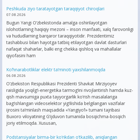
Peshkuda ziyo taratayotgan taraqqiyot chiroqlari
07.08.2026
Bugun Yangi O‘zbekistonda amalga oshirilayotgan
islohotlarning haqiqiy mezoni – inson manfaati, xalq farovonligi
va hududlarning barqaror taraqqiyotidir. Prezidentimiz
tashabbusi bilan hayotga tatbiq etilayotgan davlat dasturlari
nafaqat shaharlar, balki eng chekka qishloq va mahallalar
qiyofasini ham
Ko’hnarabotliklar elektr ta’minoti yaxshilanmoqda
06.08.2026
O‘zbekiston Respublikasi Prezidenti Shavkat Mirziyoyev
raisligida yoqilg‘i-energetika tarmog‘ini rivojlantirish hamda kuz-
qish mavsumiga puxta tayyorgarlik ko‘rish masalalariga
bag‘ishlangan videoselektor yig‘ilishida belgilangan vazifalar
ijrosini ta’minlash maqsadida «Yangiyo‘l» tumani tajribasi
Buxoro viloyatining G‘ijduvon tumanida bosqichma-bosqich
joriy etilmoqda. Xususan,
Podstansiyalar birma-bir ko’rikdan o’tkazilib, aniqlangan