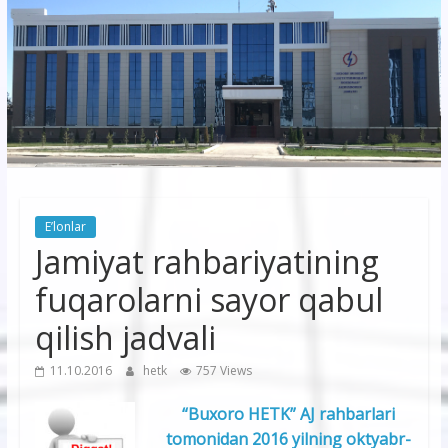
korxonasi”
AJ
“Buxoro
hududiy
elektr
tarmoqlari
E’lonlar
korxonasi”
Jamiyat rahbariyatining
AJ
fuqarolarni sayor qabul
qilish jadvali
11.10.2016
hetk
757 Views
“Buxoro HETK” AJ rahbarlari
tomonidan 2016 yilning oktyabr-