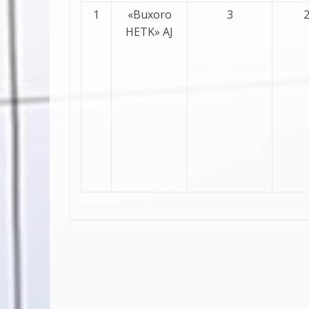
1
«Buxoro
3
HETK» AJ