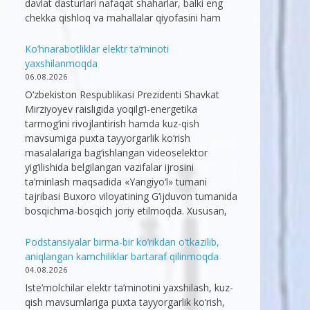
davlat dasturlari nafaqat shaharlar, balki eng
chekka qishloq va mahallalar qiyofasini ham
Ko’hnarabotliklar elektr ta’minoti
yaxshilanmoqda
06.08.2026
O‘zbekiston Respublikasi Prezidenti Shavkat
Mirziyoyev raisligida yoqilg‘i-energetika
tarmog‘ini rivojlantirish hamda kuz-qish
mavsumiga puxta tayyorgarlik ko‘rish
masalalariga bag‘ishlangan videoselektor
yig‘ilishida belgilangan vazifalar ijrosini
ta’minlash maqsadida «Yangiyo‘l» tumani
tajribasi Buxoro viloyatining G‘ijduvon tumanida
bosqichma-bosqich joriy etilmoqda. Xususan,
Podstansiyalar birma-bir ko’rikdan o’tkazilib,
aniqlangan kamchiliklar bartaraf qilinmoqda
04.08.2026
Iste’molchilar elektr ta’minotini yaxshilash, kuz-
qish mavsumlariga puxta tayyorgarlik ko‘rish,