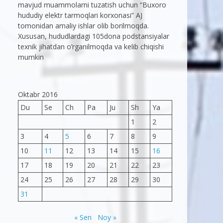
mavjud muammolarni tuzatish uchun “Buxoro
hududiy elektr tarmoqlari korxonasi” AJ
tomonidan amaliy ishlar olib borilmoqda.
Xususan, hududlardagi 105dona podstansiyalar
texnik jihatdan o’rganilmoqda va kelib chiqishi
mumkin
Oktabr 2016
Du
Se
Ch
Pa
Ju
Sh
Ya
1
2
3
4
5
6
7
8
9
10
11
12
13
14
15
16
17
18
19
20
21
22
23
24
25
26
27
28
29
30
31
« Sen
Noy »