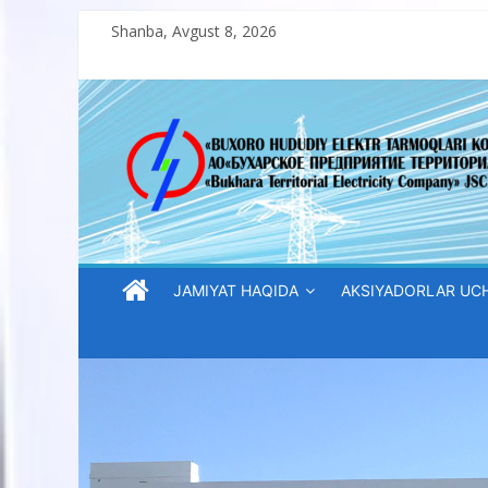
Skip
Shanba, Avgust 8, 2026
to
content
“Buxoro
hududiy
elektr
tarmoqlari
JAMIYAT HAQIDA
AKSIYADORLAR UC
korxonasi”
AJ
“Buxoro