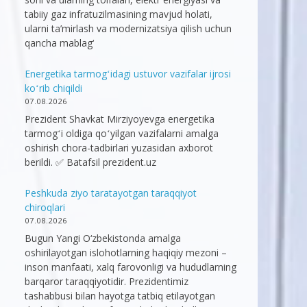
tabiiy gaz infratuzilmasining mavjud holati,
ularni ta’mirlash va modernizatsiya qilish uchun
qancha mablag‘
Energetika tarmogʻidagi ustuvor vazifalar ijrosi
koʻrib chiqildi
07.08.2026
Prezident Shavkat Mirziyoyevga energetika
tarmogʻi oldiga qoʻyilgan vazifalarni amalga
oshirish chora-tadbirlari yuzasidan axborot
berildi. ✅ Batafsil prezident.uz
Peshkuda ziyo taratayotgan taraqqiyot
chiroqlari
07.08.2026
Bugun Yangi O‘zbekistonda amalga
oshirilayotgan islohotlarning haqiqiy mezoni –
inson manfaati, xalq farovonligi va hududlarning
barqaror taraqqiyotidir. Prezidentimiz
tashabbusi bilan hayotga tatbiq etilayotgan