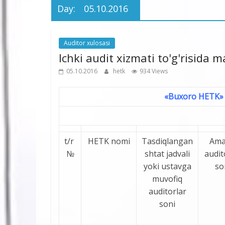
Day:
05.10.2016
Auditor xulosasi
Ichki audit xizmati to'g'risida 
05.10.2016
hetk
934 Views
«Buxoro HETK» AJ
t/r
HETK nomi
Tasdiqlangan
Ama
№
shtat jadvali
audit
yoki ustavga
so
muvofiq
auditorlar
soni