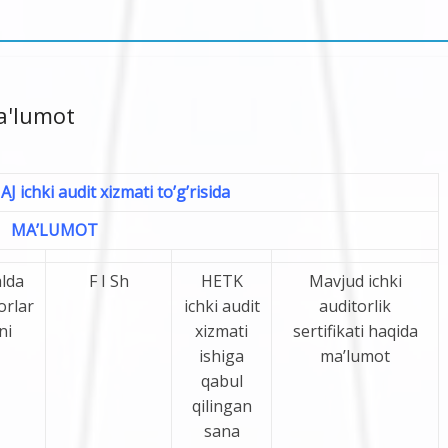
ma'lumot
 ichki audit xizmati to’g’risida
MA’LUMOT
lda
F I Sh
HETK
Mavjud ichki
orlar
ichki audit
auditorlik
ni
xizmati
sertifikati haqida
ishiga
ma’lumot
qabul
qilingan
sana