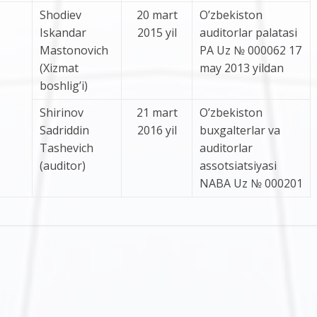
2
Shodiev
20 mart
O’zbekiston
Iskandar
2015 yil
auditorlar palatasi
Mastonovich
PA Uz № 000062 17
(Xizmat
may 2013 yildan
boshlig’i)
Shirinov
21 mart
O’zbekiston
Sadriddin
2016 yil
buxgalterlar va
Tashevich
auditorlar
(auditor)
assotsiatsiyasi
NABA Uz № 000201