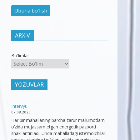
ARXIV
Bo'limlar
YOZUVLAR
Intervyu
07.08.2026
Har bir mahallaning barcha zarur ma’lumotlarni
o‘zida mujassam etgan energetik pasporti
shakllantiriladi. Unda mahalladagi iste’molchilar
soni va ularning toifalari, elektr energiyasi va