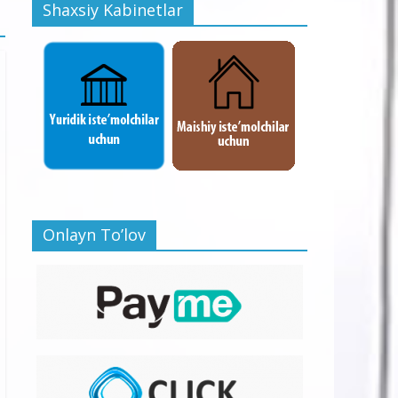
Shaxsiy Kabinetlar
Onlayn To’lov