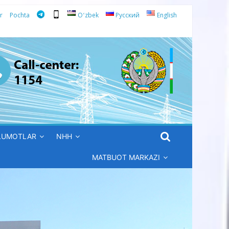
r
Pochta
Oʻzbek
Русский
English
’LUMOTLAR
NHH
MATBUOT MARKAZI