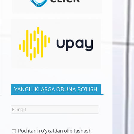
YANGILIKLARGA OBUNA BO’LISH
Pochtani ro'yxatdan olib tashash