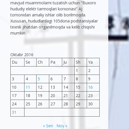
mavjud muammolarni tuzatish uchun “Buxoro
hududiy elektr tarmoqlari korxonasi” AJ
tomonidan amaliy ishlar olib borilmoqda.
Xususan, hududlardagi 105dona podstansiyalar
texnik jihatdan o’rganilmoqda va kelib chiqishi
mumkin
Oktabr 2016
Du
Se
Ch
Pa
Ju
Sh
Ya
1
2
3
4
5
6
7
8
9
10
11
12
13
14
15
16
17
18
19
20
21
22
23
24
25
26
27
28
29
30
31
« Sen
Noy »