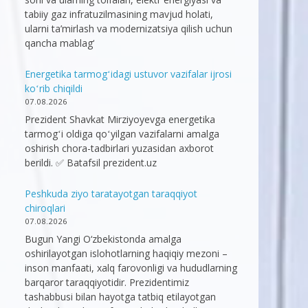
tabiiy gaz infratuzilmasining mavjud holati,
ularni ta’mirlash va modernizatsiya qilish uchun
qancha mablag‘
Energetika tarmogʻidagi ustuvor vazifalar ijrosi
koʻrib chiqildi
07.08.2026
Prezident Shavkat Mirziyoyevga energetika
tarmogʻi oldiga qoʻyilgan vazifalarni amalga
oshirish chora-tadbirlari yuzasidan axborot
berildi. ✅ Batafsil prezident.uz
Peshkuda ziyo taratayotgan taraqqiyot
chiroqlari
07.08.2026
Bugun Yangi O‘zbekistonda amalga
oshirilayotgan islohotlarning haqiqiy mezoni –
inson manfaati, xalq farovonligi va hududlarning
barqaror taraqqiyotidir. Prezidentimiz
tashabbusi bilan hayotga tatbiq etilayotgan