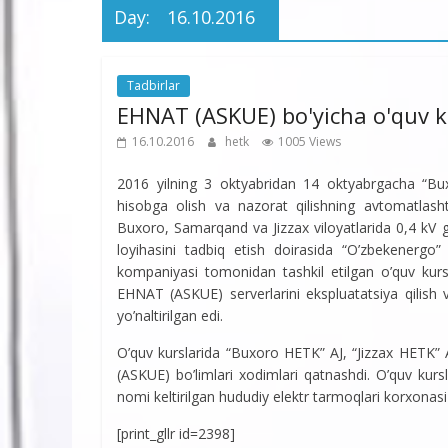
Day:
16.10.2016
Tadbirlar
EHNAT (ASKUE) bo'yicha o'quv k
16.10.2016
hetk
1005 Views
2016 yilning 3 oktyabridan 14 oktyabrgacha “Bux
hisobga olish va nazorat qilishning avtomatlashti
Buxoro, Samarqand va Jizzax viloyatlarida 0,4 kV ga
loyihasini tadbiq etish doirasida “O’zbekenerg
kompaniyasi tomonidan tashkil etilgan o’quv kursla
EHNAT (ASKUE) serverlarini ekspluatatsiya qilish v
yo’naltirilgan edi.
O’quv kurslarida “Buxoro HETK” AJ, “Jizzax HETK”
(ASKUE) bo’limlari xodimlari qatnashdi. O’quv kursl
nomi keltirilgan hududiy elektr tarmoqlari korxonasi x
[print_gllr id=2398]