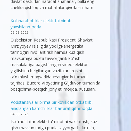
davlat dasturlari nafaqat shaharlar, balki eng
chekka qishloq va mahallalar qiyofasini ham
Ko’hnarabotliklar elektr ta’minoti
yaxshilanmoqda
06.08.2026
O‘zbekiston Respublikasi Prezidenti Shavkat
Mirziyoyev raisligida yoqilg‘i-energetika
tarmog‘ini rivojlantirish hamda kuz-qish
mavsumiga puxta tayyorgarlik ko‘rish
masalalariga bag‘ishlangan videoselektor
yig‘ilishida belgilangan vazifalar ijrosini
ta’minlash maqsadida «Yangiyo‘l» tumani
tajribasi Buxoro viloyatining G‘ijduvon tumanida
bosqichma-bosqich joriy etilmoqda. Xususan,
Podstansiyalar birma-bir ko’rikdan o’tkazilib,
aniqlangan kamchiliklar bartaraf qilinmoqda
04.08.2026
Iste’molchilar elektr ta’minotini yaxshilash, kuz-
qish mavsumlariga puxta tayyorgarlik ko‘rish,