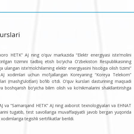
urslari
oro HETK” AJ ning o’quv markazida “Elektr energiyasi iste’molini
rilgan tizimini tadbiq etish bo’yicha O’zbekiston Respublikasining
 ulangan iste’molchilarning elektr energiyasini hisobga olish tizimi”
o” AJ xodimlari uchun mo’ljallangan Koreyaning “Koreya Telekom”
ri (mashg’ulotlari) bo’lib o’tdi. O’quv kurslari dasturining maqsadi
a boshqarish bo’yicha bilim olish va ko’nikmalarini shakllantirishga
 AJ va “Samarqand HETK” AJ ning axborot texnologiyalari va EHNAT
arini tugatib, test savollariga muvaffaqiyatli javob bergan yuqorida
odimlariga tegishli sertifikatlar berildi.