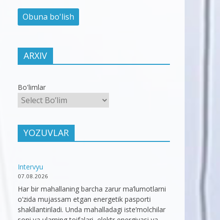
ARXIV
Bo'limlar
YOZUVLAR
Intervyu
07.08.2026
Har bir mahallaning barcha zarur ma’lumotlarni
o‘zida mujassam etgan energetik pasporti
shakllantiriladi. Unda mahalladagi iste’molchilar
soni va ularning toifalari, elektr energiyasi va