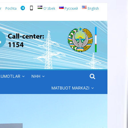
r
Pochta
Oʻzbek
Русский
English
’LUMOTLAR
NHH
MATBUOT MARKAZI