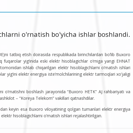
hlarni o'rnatish bo'yicha ishlar boshlandi.
ni tatbiq etish doirasida respublikada birinchilardan bo’lib Buxoro
 fuqarolar yig’inida eski elektr hisoblagichlar o’rniga yangi EHNAT
monidan ishlab chiqarilgan elektr hisoblagichlarni o’rnatish ishlari
r yig’ini elektr energiya iste’molchilarining elektr tarmoqlari xo’jaligi
i o’rnatishni boshlash jarayonida “Buxoro HETK” AJ rahbariyati va
tashkilot – “Koreya Telekom” vakillari qatnashdilar.
n keyin esa Buxoro viloyatining qolgan tumanlari elektr energiya
ktr hisoblagichlarni o’rnatish ishlari rejalashtirilgan.