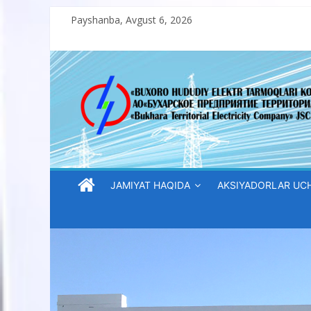
Skip
Payshanba, Avgust 6, 2026
to
content
“Buxoro
hududiy
elektr
tarmoqlari
JAMIYAT HAQIDA
AKSIYADORLAR UC
korxonasi”
AJ
“Buxoro