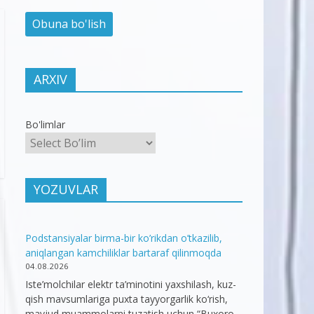
ARXIV
Bo'limlar
YOZUVLAR
Podstansiyalar birma-bir ko’rikdan o’tkazilib,
aniqlangan kamchiliklar bartaraf qilinmoqda
04.08.2026
Iste’molchilar elektr ta’minotini yaxshilash, kuz-
qish mavsumlariga puxta tayyorgarlik ko‘rish,
mavjud muammolarni tuzatish uchun “Buxoro