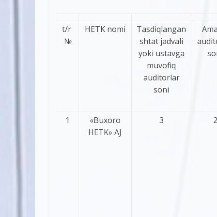
t/r
HETK nomi
Tasdiqlangan
Ama
№
shtat jadvali
audit
yoki ustavga
so
muvofiq
auditorlar
soni
1
«Buxoro
3
HETK» AJ