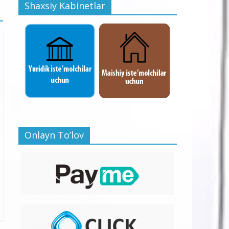
Shaxsiy Kabinetlar
Onlayn To’lov