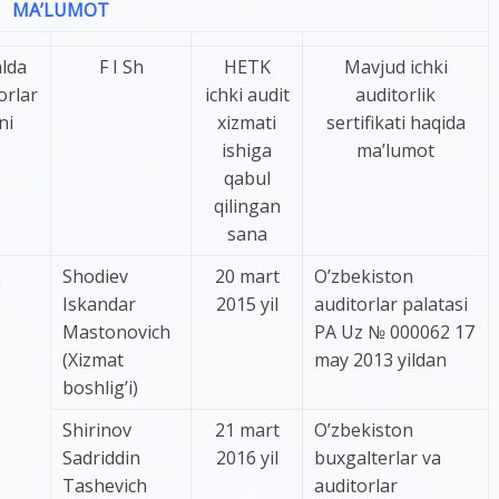
MA’LUMOT
lda
F I Sh
HETK
Mavjud ichki
orlar
ichki audit
auditorlik
ni
xizmati
sertifikati haqida
ishiga
ma’lumot
qabul
qilingan
sana
2
Shodiev
20 mart
O’zbekiston
Iskandar
2015 yil
auditorlar palatasi
Mastonovich
PA Uz № 000062 17
(Xizmat
may 2013 yildan
boshlig’i)
Shirinov
21 mart
O’zbekiston
Sadriddin
2016 yil
buxgalterlar va
Tashevich
auditorlar