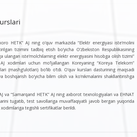
urslari
oro HETK” AJ ning o’quv markazida “Elektr energiyasi iste’molini
rilgan tizimini tadbiq etish bo’yicha O’zbekiston Respublikasining
 ulangan iste’molchilarning elektr energiyasini hisobga olish tizimi”
o” AJ xodimlari uchun mo’ljallangan Koreyaning “Koreya Telekom”
ri (mashg’ulotlari) bo’lib o’tdi. O’quv kurslari dasturining maqsadi
a boshqarish bo’yicha bilim olish va ko’nikmalarini shakllantirishga
 AJ va “Samarqand HETK” AJ ning axborot texnologiyalari va EHNAT
arini tugatib, test savollariga muvaffaqiyatli javob bergan yuqorida
odimlariga tegishli sertifikatlar berildi.