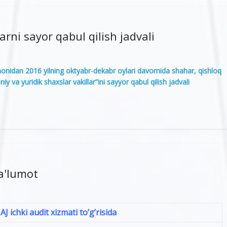
rni sayor qabul qilish jadvali
onidan 2016 yilning oktyabr-dekabr oylari davomida shahar, qishloq
y va yuridik shaxslar vakillar”ini sayyor qabul qilish jadvali
ma'lumot
 ichki audit xizmati to’g’risida