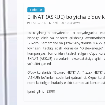
Tadbirlar
EHNAT (ASKUE) bo'yicha o'quv k
16.10.2016
hetk
1004 Views
2016 yilning 3 oktyabridan 14 oktyabrgacha “Bux
hisobga olish va nazorat qilishning avtomatlashti
Buxoro, Samarqand va Jizzax viloyatlarida 0,4 kV ga
loyihasini tadbiq etish doirasida “O’zbekenerg
kompaniyasi tomonidan tashkil etilgan o’quv kursla
EHNAT (ASKUE) serverlarini ekspluatatsiya qilish v
yo’naltirilgan edi.
O’quv kurslarida “Buxoro HETK” AJ, “Jizzax HETK”
(ASKUE) bo’limlari xodimlari qatnashdi. O’quv kursl
nomi keltirilgan hududiy elektr tarmoqlari korxonasi x
[print_gllr id=2398]