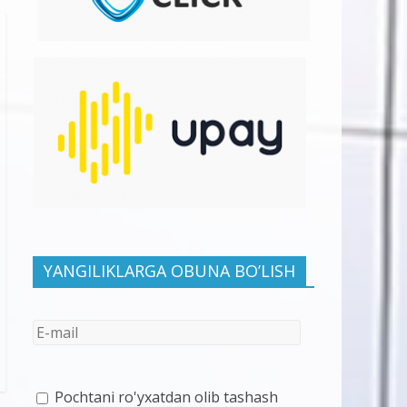
YANGILIKLARGA OBUNA BO’LISH
Pochtani ro'yxatdan olib tashash