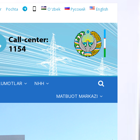
r
Pochta
Oʻzbek
Русский
English
’LUMOTLAR
NHH
MATBUOT MARKAZI