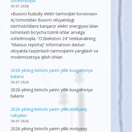
oshirilmoqda.
30.07.2026
«Buxoro hududiy elektr tarmoqlari korxonasi»
AJ tomonidan Buxoro viloyatidagi
isteʼmolchilarni barqaror elektr energiyasi bilan
taʼminlash bo‘yicha tizimli ishlar amalga
oshirilmoqda. “O’zbekiston 24” telekanalining
“Maxsus reportaj” informatsion dasturi
viloyatda taqsimlash tarmoqlarini yangilash va
modernizatsiya qilish ishlari
2026-yilning birinchi yarim yillik buxgalteriya
balansi
30.07.2026
2026-yilning birinchi yarim yillik buxgalteriya
balansi
2026-yilning birinchi yarim yillik moliyaviy
natijalari
30.07.2026
2026-yilning birinchi yarim yillik moliyaviy