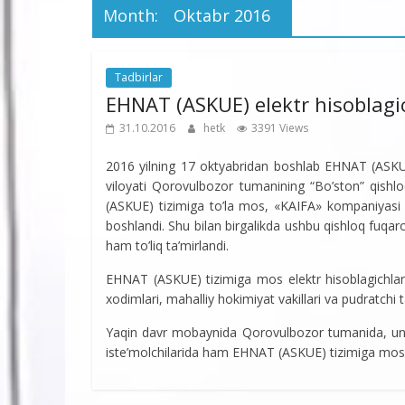
Month:
Oktabr 2016
Tadbirlar
EHNAT (ASKUE) elektr hisoblagic
31.10.2016
hetk
3391 Views
2016 yilning 17 oktyabridan boshlab EHNAT (ASKUE)
viloyati Qorovulbozor tumanining “Bo’ston” qishloq
(ASKUE) tizimiga to’la mos, «KAIFA» kompaniyasi to
boshlandi. Shu bilan birgalikda ushbu qishloq fuqarola
ham to’liq ta’mirlandi.
EHNAT (ASKUE) tizimiga mos elektr hisoblagichlarn
xodimlari, mahalliy hokimiyat vakillari va pudratchi 
Yaqin davr mobaynida Qorovulbozor tumanida, unda
iste’molchilarida ham EHNAT (ASKUE) tizimiga mos ele