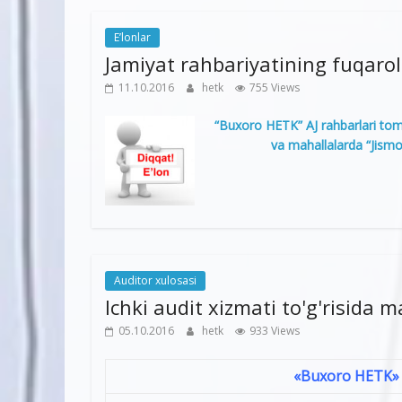
E’lonlar
Jamiyat rahbariyatining fuqarola
11.10.2016
hetk
755 Views
“Buxoro HETK” AJ rahbarlari tom
va mahallalarda “Jismoni
Auditor xulosasi
Ichki audit xizmati to'g'risida 
05.10.2016
hetk
933 Views
«Buxoro HETK» AJ