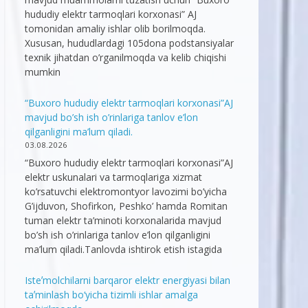
hududiy elektr tarmoqlari korxonasi” AJ
tomonidan amaliy ishlar olib borilmoqda.
Xususan, hududlardagi 105dona podstansiyalar
texnik jihatdan o’rganilmoqda va kelib chiqishi
mumkin
“Buxoro hududiy elektr tarmoqlari korxonasi”AJ
mavjud bo’sh ish o’rinlariga tanlov e’lon
qilganligini ma’lum qiladi.
03.08.2026
“Buxoro hududiy elektr tarmoqlari korxonasi”AJ
elektr uskunalari va tarmoqlariga xizmat
ko’rsatuvchi elektromontyor lavozimi bo’yicha
G’ijduvon, Shofirkon, Peshko’ hamda Romitan
tuman elektr ta’minoti korxonalarida mavjud
bo’sh ish o’rinlariga tanlov e’lon qilganligini
ma’lum qiladi.Tanlovda ishtirok etish istagida
Isteʼmolchilarni barqaror elektr energiyasi bilan
taʼminlash bo‘yicha tizimli ishlar amalga