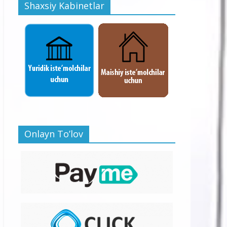
Shaxsiy Kabinetlar
Onlayn To’lov