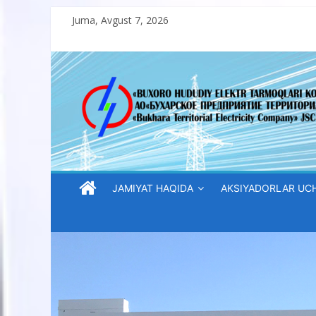
Skip
Juma, Avgust 7, 2026
to
content
“Buxoro
hududiy
elektr
tarmoqlari
JAMIYAT HAQIDA
AKSIYADORLAR UC
korxonasi”
AJ
“Buxoro