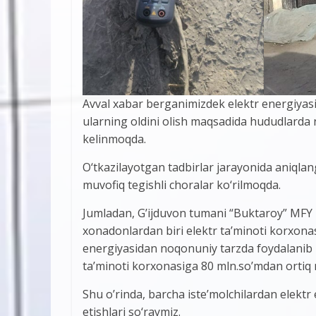
Avval xabar berganimizdek elektr energiyasi
ularning oldini olish maqsadida hududlarda n
kelinmoqda.
O‘tkazilayotgan tadbirlar jarayonida aniqla
muvofiq tegishli choralar ko‘rilmoqda.
Jumladan, G’ijduvon tumani “Buktaroy” MFY 
xonadonlardan biri elektr ta’minoti korxona
energiyasidan noqonuniy tarzda foydalanib k
ta’minoti korxonasiga 80 mln.so’mdan ortiq m
Shu o’rinda, barcha iste’molchilardan elekt
etishlari so‘raymiz.