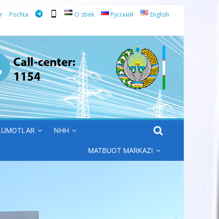
r
Pochta
Oʻzbek
Русский
English
’LUMOTLAR
NHH
MATBUOT MARKAZI