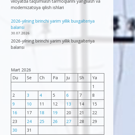
viloyatda taqsimlash tarmoqlarini yangilash va
modernizatsiya qilish ishlari
2026-yilning birinchi yarim yillik buxgalteriya
balansi
30.07.2026
2026-yilning birinchi yarim yillik buxgalteriya
balansi
Mart 2026
Du
Se
Ch
Pa
Ju
Sh
Ya
1
2
3
4
5
6
7
8
9
10
11
12
13
14
15
16
17
18
19
20
21
22
23
24
25
26
27
28
29
30
31