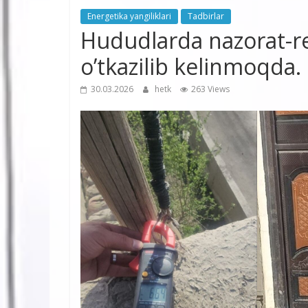
Energetika yangiliklari
Tadbirlar
Hududlarda nazorat-re
o’tkazilib kelinmoqda.
30.03.2026
hetk
263 Views