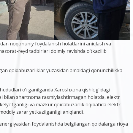
dan noqonuniy foydalanish holatlarini aniqlash va
azorat-reyd tadbirlari doimiy ravishda o’tkazilib
ngan qoidabuzarliklar yuzasidan amaldagi qonunchilikka
hududlari o’rganilganda Xaroshxona qishlog’idagi
si bilan shartnoma rasmiylashtirmagan holatda, elektr
elyotganligi va mazkur qoidabuzarlik oqibatida elektr
oddiy zarar yetkazilganligi aniqlandi.
r energiyasidan foydalanishda belgilangan qoidalarga rioya