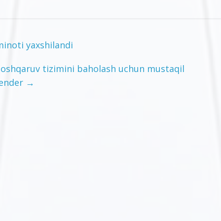
minoti yaxshilandi
 boshqaruv tizimini baholash uchun mustaqil
tender
→