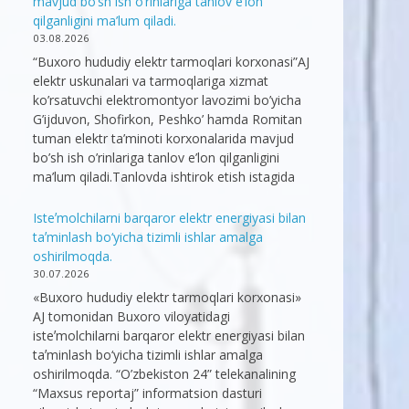
mavjud bo’sh ish o’rinlariga tanlov e’lon
qilganligini ma’lum qiladi.
03.08.2026
“Buxoro hududiy elektr tarmoqlari korxonasi”AJ
elektr uskunalari va tarmoqlariga xizmat
ko’rsatuvchi elektromontyor lavozimi bo’yicha
G’ijduvon, Shofirkon, Peshko’ hamda Romitan
tuman elektr ta’minoti korxonalarida mavjud
bo’sh ish o’rinlariga tanlov e’lon qilganligini
ma’lum qiladi.Tanlovda ishtirok etish istagida
Isteʼmolchilarni barqaror elektr energiyasi bilan
taʼminlash bo‘yicha tizimli ishlar amalga
oshirilmoqda.
30.07.2026
«Buxoro hududiy elektr tarmoqlari korxonasi»
AJ tomonidan Buxoro viloyatidagi
isteʼmolchilarni barqaror elektr energiyasi bilan
taʼminlash bo‘yicha tizimli ishlar amalga
oshirilmoqda. “O’zbekiston 24” telekanalining
“Maxsus reportaj” informatsion dasturi