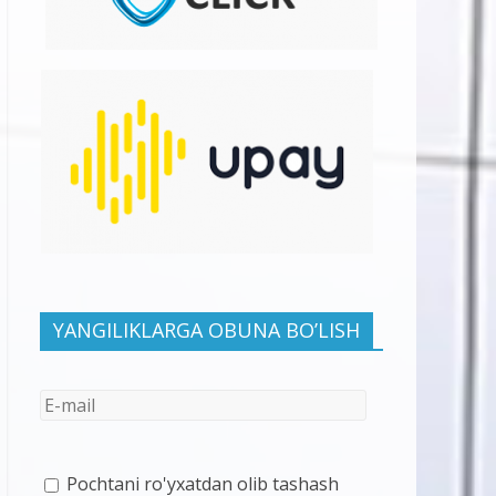
YANGILIKLARGA OBUNA BO’LISH
Pochtani ro'yxatdan olib tashash