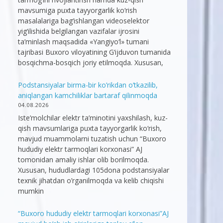
mavsumiga puxta tayyorgarlik ko‘rish
masalalariga bag‘ishlangan videoselektor
yig‘ilishida belgilangan vazifalar ijrosini
ta’minlash maqsadida «Yangiyo‘l» tumani
tajribasi Buxoro viloyatining G‘ijduvon tumanida
bosqichma-bosqich joriy etilmoqda. Xususan,
Podstansiyalar birma-bir ko’rikdan o’tkazilib,
aniqlangan kamchiliklar bartaraf qilinmoqda
04.08.2026
Iste’molchilar elektr ta’minotini yaxshilash, kuz-
qish mavsumlariga puxta tayyorgarlik ko‘rish,
mavjud muammolarni tuzatish uchun “Buxoro
hududiy elektr tarmoqlari korxonasi” AJ
tomonidan amaliy ishlar olib borilmoqda.
Xususan, hududlardagi 105dona podstansiyalar
texnik jihatdan o’rganilmoqda va kelib chiqishi
mumkin
“Buxoro hududiy elektr tarmoqlari korxonasi”AJ