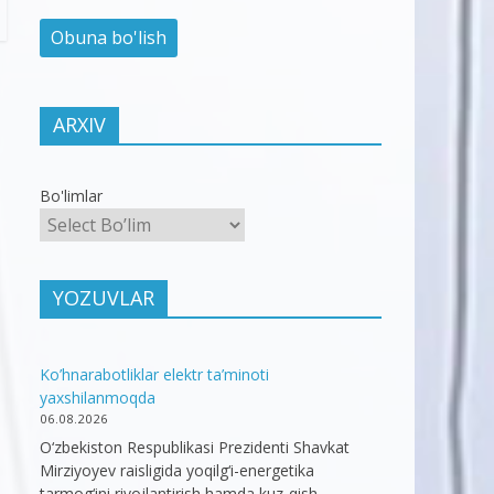
ARXIV
Bo'limlar
YOZUVLAR
Ko’hnarabotliklar elektr ta’minoti
yaxshilanmoqda
06.08.2026
O‘zbekiston Respublikasi Prezidenti Shavkat
Mirziyoyev raisligida yoqilg‘i-energetika
tarmog‘ini rivojlantirish hamda kuz-qish