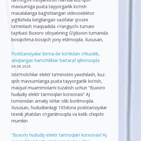
mavsumiga puxta tayyorgarlik ko‘rish
masalalariga bag‘ishlangan videoselektor
yig‘ilishida belgilangan vazifalar ijrosini
ta’minlash maqsadida «Yangiyo‘l» tumani
tajribasi Buxoro viloyatining G‘ijduvon tumanida
bosqichma-bosqich joriy etilmoqda. Xususan,
Podstansiyalar birma-bir ko’rikdan o’tkazilib,
aniqlangan kamchiliklar bartaraf qilinmoqda
04.08.2026
Iste’molchilar elektr ta’minotini yaxshilash, kuz-
qish mavsumlariga puxta tayyorgarlik ko‘rish,
mavjud muammolarni tuzatish uchun “Buxoro
hududiy elektr tarmoqlari korxonasi” AJ
tomonidan amaliy ishlar olib borilmoqda.
Xususan, hududlardagi 105dona podstansiyalar
texnik jihatdan o’rganilmoqda va kelib chiqishi
mumkin
“Buxoro hududiy elektr tarmoqlari korxonasi”AJ