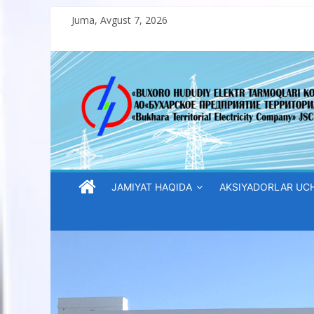
Skip
Juma, Avgust 7, 2026
to
content
“Buxoro
hududiy
elektr
tarmoqlari
JAMIYAT HAQIDA
AKSIYADORLAR UC
korxonasi”
AJ
“Buxoro