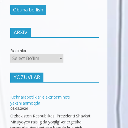
ARXIV
Bo'limlar
YOZUVLAR
Ko’hnarabotliklar elektr ta’minoti
yaxshilanmoqda
06.08.2026
O‘zbekiston Respublikasi Prezidenti Shavkat
Mirziyoyev raisligida yoqilg‘i-energetika
tarmog‘ini rivojlantirish hamda kuz-qish