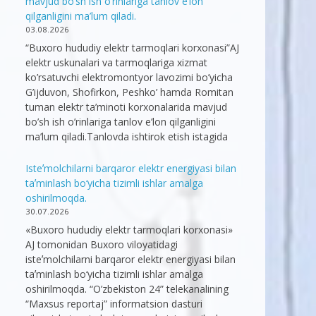
mavjud bo’sh ish o’rinlariga tanlov e’lon
qilganligini ma’lum qiladi.
03.08.2026
“Buxoro hududiy elektr tarmoqlari korxonasi”AJ
elektr uskunalari va tarmoqlariga xizmat
ko’rsatuvchi elektromontyor lavozimi bo’yicha
G’ijduvon, Shofirkon, Peshko’ hamda Romitan
tuman elektr ta’minoti korxonalarida mavjud
bo’sh ish o’rinlariga tanlov e’lon qilganligini
ma’lum qiladi.Tanlovda ishtirok etish istagida
Isteʼmolchilarni barqaror elektr energiyasi bilan
taʼminlash bo‘yicha tizimli ishlar amalga
oshirilmoqda.
30.07.2026
«Buxoro hududiy elektr tarmoqlari korxonasi»
AJ tomonidan Buxoro viloyatidagi
isteʼmolchilarni barqaror elektr energiyasi bilan
taʼminlash bo‘yicha tizimli ishlar amalga
oshirilmoqda. “O’zbekiston 24” telekanalining
“Maxsus reportaj” informatsion dasturi