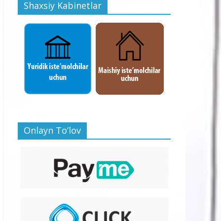
Shaxsiy Kabinetlar
Onlayn To’lov