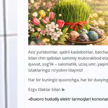
Aziz yurtdoshlar, qadrli kasbdoshlar, barc
bilan chin qalbdan samimiy muborakbod etam
quvvat, sog’lik – salomatlik, uzoq umr, yaqinla
istaklaringiz ro’yobini tilaymiz!
Har bir kuningiz quvonchga, har bir duoying
Ezgu tilaklar bilan 💫
«Buxoro hududiy elektr tarmoqlari korxonas