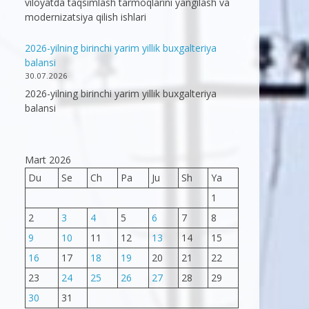
viloyatda taqsimlash tarmoqlarini yangilash va
modernizatsiya qilish ishlari
2026-yilning birinchi yarim yillik buxgalteriya
balansi
30.07.2026
2026-yilning birinchi yarim yillik buxgalteriya
balansi
Mart 2026
Du
Se
Ch
Pa
Ju
Sh
Ya
1
2
3
4
5
6
7
8
9
10
11
12
13
14
15
16
17
18
19
20
21
22
23
24
25
26
27
28
29
30
31