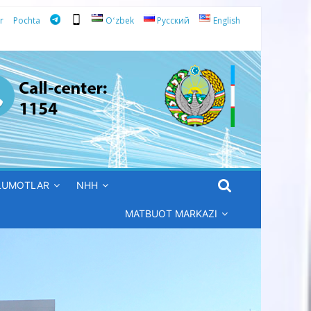
r
Pochta
Oʻzbek
Русский
English
’LUMOTLAR
NHH
MATBUOT MARKAZI