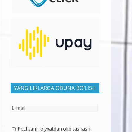
YANGILIKLARGA OBUNA BO’LISH
Pochtani ro'yxatdan olib tashash