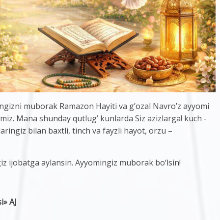
hangizni muborak Ramazon Hayiti va g’ozal Navro’z ayyomi
iz. Mana shunday qutlug’ kunlarda Siz azizlarga! kuch -
ringiz bilan baxtli, tinch va fayzli hayot, orzu –
iz ijobatga aylansin. Ayyomingiz muborak bo‘lsin!
i» AJ