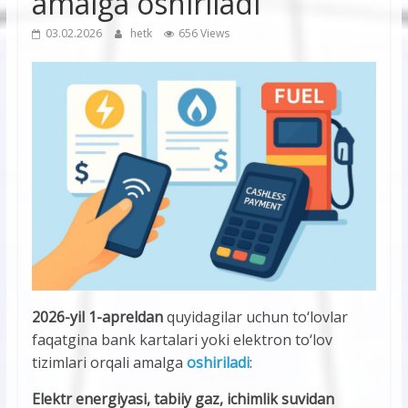
amalga oshiriladi
03.02.2026
hetk
656 Views
2026-yil 1-apreldan
quyidagilar uchun to‘lovlar
faqatgina bank kartalari yoki elektron to‘lov
tizimlari orqali amalga
oshiriladi
:
Elektr energiyasi, tabiiy gaz, ichimlik suvidan