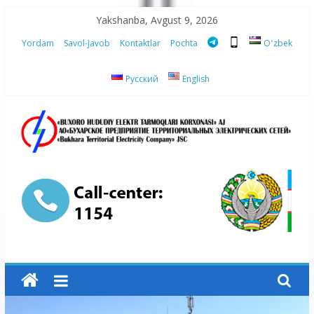
Skip
Yakshanba, Avgust 9, 2026
to
Yordam
Savol-Javob
Kontaktlar
Pochta
Oʻzbek
content
Русский
English
“Buxoro
hududiy
elektr
tarmoqlari