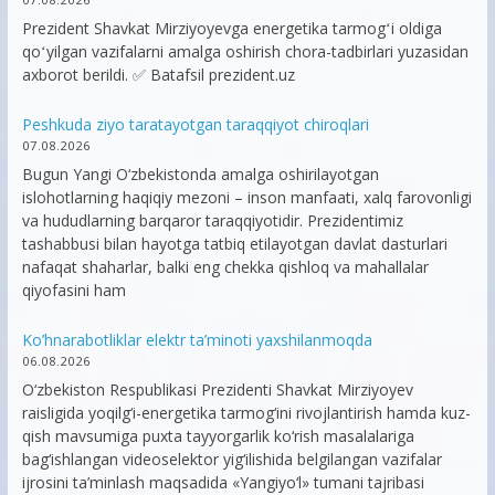
Prezident Shavkat Mirziyoyevga energetika tarmogʻi oldiga
qoʻyilgan vazifalarni amalga oshirish chora-tadbirlari yuzasidan
axborot berildi. ✅ Batafsil prezident.uz
Peshkuda ziyo taratayotgan taraqqiyot chiroqlari
07.08.2026
Bugun Yangi O‘zbekistonda amalga oshirilayotgan
islohotlarning haqiqiy mezoni – inson manfaati, xalq farovonligi
va hududlarning barqaror taraqqiyotidir. Prezidentimiz
tashabbusi bilan hayotga tatbiq etilayotgan davlat dasturlari
nafaqat shaharlar, balki eng chekka qishloq va mahallalar
qiyofasini ham
Ko’hnarabotliklar elektr ta’minoti yaxshilanmoqda
06.08.2026
O‘zbekiston Respublikasi Prezidenti Shavkat Mirziyoyev
raisligida yoqilg‘i-energetika tarmog‘ini rivojlantirish hamda kuz-
qish mavsumiga puxta tayyorgarlik ko‘rish masalalariga
bag‘ishlangan videoselektor yig‘ilishida belgilangan vazifalar
ijrosini ta’minlash maqsadida «Yangiyo‘l» tumani tajribasi