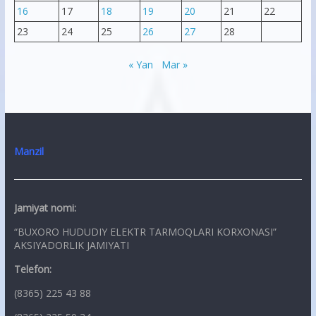
16
17
18
19
20
21
22
23
24
25
26
27
28
« Yan
Mar »
Manzil
Jamiyat nomi:
“BUXORO HUDUDIY ELEKTR TARMOQLARI KORXONASI”
AKSIYADORLIK JAMIYATI
Telefon:
(8365) 225 43 88