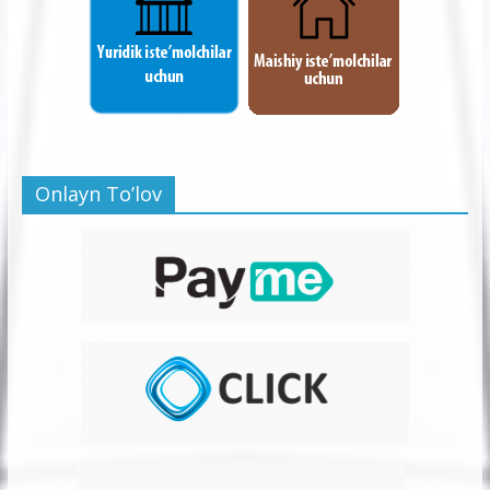
Onlayn To’lov