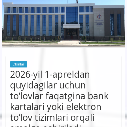
korxonasi”
AJ
“Buxoro
hududiy
elektr
tarmoqlari
E’lonlar
korxonasi”
2026-yil 1-apreldan
AJ
quyidagilar uchun
to‘lovlar faqatgina bank
kartalari yoki elektron
to‘lov tizimlari orqali