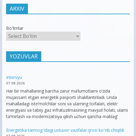
ARXIV
Bo'limlar
YOZUVLAR
Intervyu
07.08.2026
Har bir mahallaning barcha zarur ma’lumotlarni o‘zida
mujassam etgan energetik pasporti shakllantiriladi. Unda
mahalladagi iste’molchilar soni va ularning toifalari, elektr
energiyasi va tabiiy gaz infratuzilmasining mavjud holati, ularni
ta’mirlash va modernizatsiya qilish uchun qancha mablag‘
Energetika tarmogʻidagi ustuvor vazifalar ijrosi koʻrib chiqildi
07.08.2026