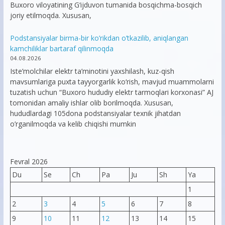
Buxoro viloyatining G‘ijduvon tumanida bosqichma-bosqich
joriy etilmoqda. Xususan,
Podstansiyalar birma-bir ko’rikdan o’tkazilib, aniqlangan
kamchiliklar bartaraf qilinmoqda
04.08.2026
Iste’molchilar elektr ta’minotini yaxshilash, kuz-qish
mavsumlariga puxta tayyorgarlik ko‘rish, mavjud muammolarni
tuzatish uchun “Buxoro hududiy elektr tarmoqlari korxonasi” AJ
tomonidan amaliy ishlar olib borilmoqda. Xususan,
hududlardagi 105dona podstansiyalar texnik jihatdan
o’rganilmoqda va kelib chiqishi mumkin
Fevral 2026
Du
Se
Ch
Pa
Ju
Sh
Ya
1
2
3
4
5
6
7
8
9
10
11
12
13
14
15