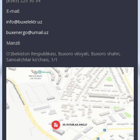
(8365) 225 50 34
E-mail:
info@buxelektr.uz
buxenergo@umail.uz
Manzil:
O’zbekiston Respublikasi, Buxoro viloyati, Buxoro shahri,
Sanoatchilar ko’chasi, 1/1