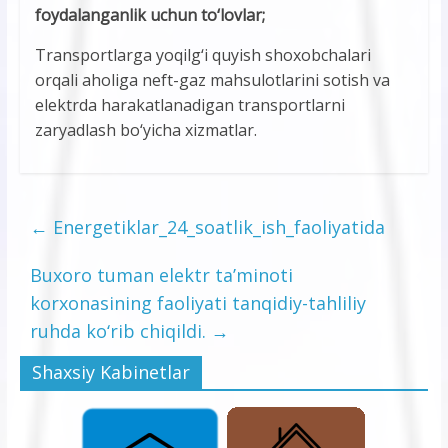
foydalanganlik uchun to‘lovlar;
Transportlarga yoqilg‘i quyish shoxobchalari
orqali aholiga neft-gaz mahsulotlarini sotish va
elektrda harakatlanadigan transportlarni
zaryadlash bo‘yicha xizmatlar.
←
Energetiklar_24_soatlik_ish_faoliyatida
Buxoro tuman elektr ta’minoti
korxonasining faoliyati tanqidiy-tahliliy
ruhda ko‘rib chiqildi.
→
Shaxsiy Kabinetlar