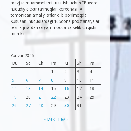
mavjud muammolarni tuzatish uchun “Buxoro
hududiy elektr tarmoqlari korxonasi” AJ
tomonidan amaliy ishlar olib borilmoqda.
Xususan, hududlardagi 105dona podstansiyalar
texnik jihatdan o’rganilmoqda va kelib chiqishi
mumkin
Yanvar 2026
Du
Se
Ch
Pa
Ju
Sh
Ya
1
2
3
4
5
6
7
8
9
10
11
12
13
14
15
16
17
18
19
20
21
22
23
24
25
26
27
28
29
30
31
« Dek
Fev »