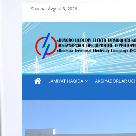
Skip
Shanba, Avgust 8, 2026
to
content
“Buxoro
hududiy
elektr
tarmoqlari
JAMIYAT HAQIDA
AKSIYADORLAR UC
korxonasi”
AJ
“Buxoro