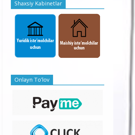
Shaxsiy Kabinetlar
Onlayn To’lov