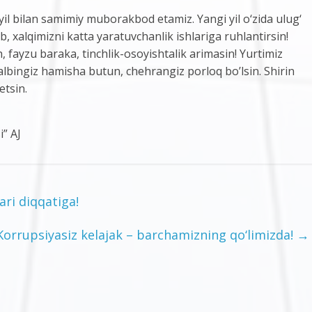
yil bilan samimiy muborakbod etamiz. Yangi yil о‘zida ulug‘
 xalqimizni katta yaratuvchanlik ishlariga ruhlantirsin!
fayzu baraka, tinchlik-osoyishtalik arimasin! Yurtimiz
lbingiz hamisha butun, chehrangiz porloq bo’lsin. Shirin
etsin.
” AJ
ari diqqatiga!
Korrupsiyasiz kelajak – barchamizning qo‘limizda!
→