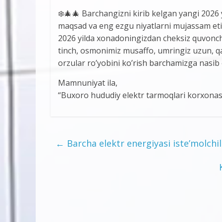
❄️🎄🎄 Barchangizni kirib kelgan yangi 2026 
maqsad va eng ezgu niyatlarni mujassam etib,
2026 yilda xonadoningizdan cheksiz quvonch, 
tinch, osmonimiz musaffo, umringiz uzun, qa
orzular ro’yobini ko’rish barchamizga nasib 
Mamnuniyat ila,
“Buxoro hududiy elektr tarmoqlari korxonasi
←
Barcha elektr energiyasi iste’molchil