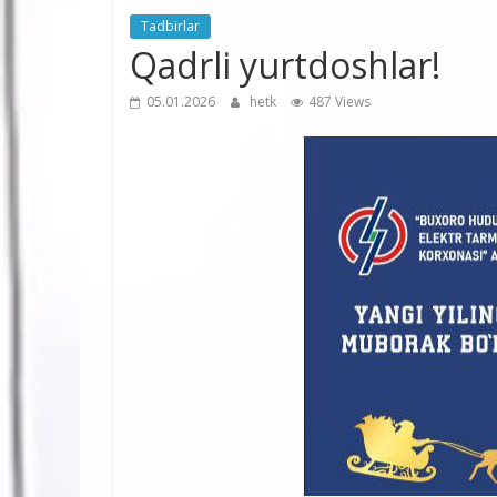
Tadbirlar
Qadrli yurtdoshlar!
05.01.2026
hetk
487 Views