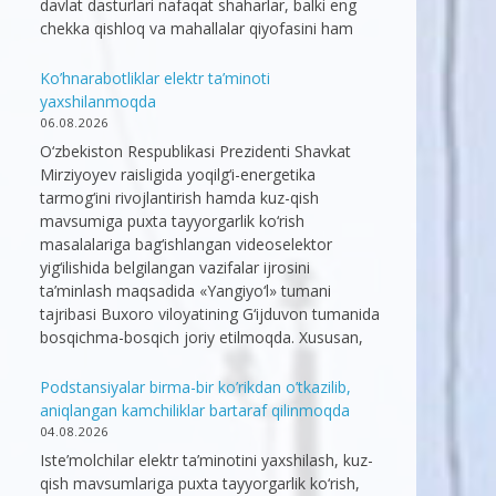
davlat dasturlari nafaqat shaharlar, balki eng
chekka qishloq va mahallalar qiyofasini ham
Ko’hnarabotliklar elektr ta’minoti
yaxshilanmoqda
06.08.2026
O‘zbekiston Respublikasi Prezidenti Shavkat
Mirziyoyev raisligida yoqilg‘i-energetika
tarmog‘ini rivojlantirish hamda kuz-qish
mavsumiga puxta tayyorgarlik ko‘rish
masalalariga bag‘ishlangan videoselektor
yig‘ilishida belgilangan vazifalar ijrosini
ta’minlash maqsadida «Yangiyo‘l» tumani
tajribasi Buxoro viloyatining G‘ijduvon tumanida
bosqichma-bosqich joriy etilmoqda. Xususan,
Podstansiyalar birma-bir ko’rikdan o’tkazilib,
aniqlangan kamchiliklar bartaraf qilinmoqda
04.08.2026
Iste’molchilar elektr ta’minotini yaxshilash, kuz-
qish mavsumlariga puxta tayyorgarlik ko‘rish,