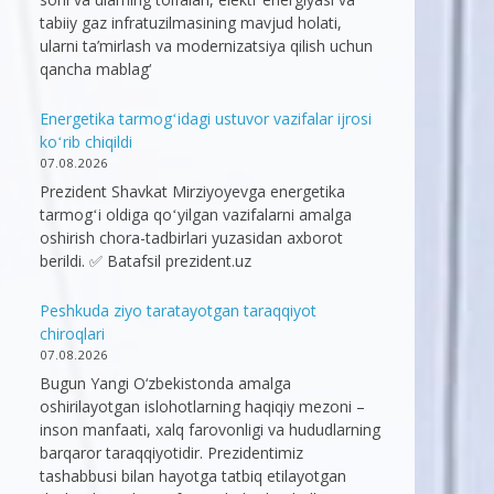
tabiiy gaz infratuzilmasining mavjud holati,
ularni ta’mirlash va modernizatsiya qilish uchun
qancha mablag‘
Energetika tarmogʻidagi ustuvor vazifalar ijrosi
koʻrib chiqildi
07.08.2026
Prezident Shavkat Mirziyoyevga energetika
tarmogʻi oldiga qoʻyilgan vazifalarni amalga
oshirish chora-tadbirlari yuzasidan axborot
berildi. ✅ Batafsil prezident.uz
Peshkuda ziyo taratayotgan taraqqiyot
chiroqlari
07.08.2026
Bugun Yangi O‘zbekistonda amalga
oshirilayotgan islohotlarning haqiqiy mezoni –
inson manfaati, xalq farovonligi va hududlarning
barqaror taraqqiyotidir. Prezidentimiz
tashabbusi bilan hayotga tatbiq etilayotgan