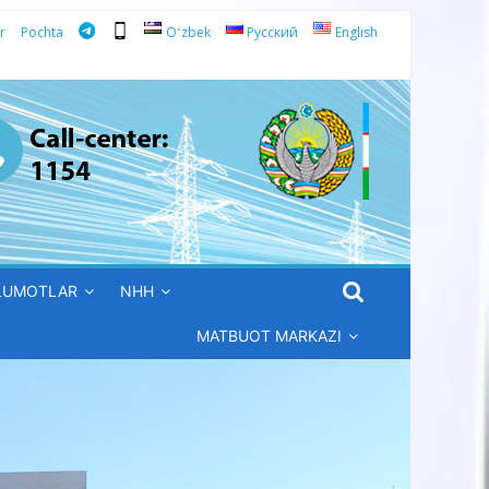
r
Pochta
Oʻzbek
Русский
English
’LUMOTLAR
NHH
MATBUOT MARKAZI