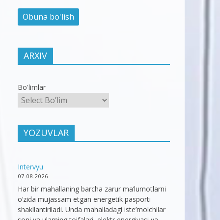
ARXIV
Bo'limlar
YOZUVLAR
Intervyu
07.08.2026
Har bir mahallaning barcha zarur ma’lumotlarni
o‘zida mujassam etgan energetik pasporti
shakllantiriladi. Unda mahalladagi iste’molchilar
soni va ularning toifalari, elektr energiyasi va