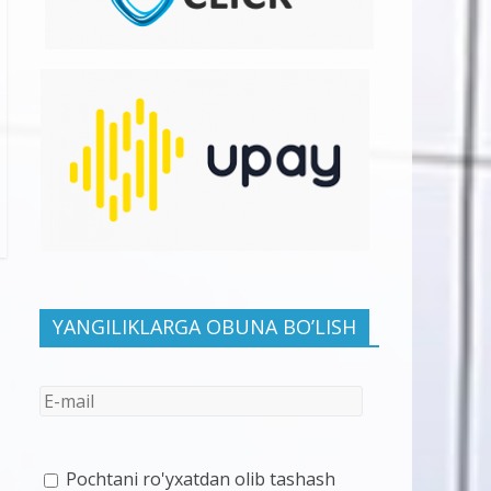
YANGILIKLARGA OBUNA BO’LISH
Pochtani ro'yxatdan olib tashash