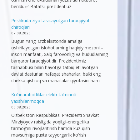
berildi. ✅ Batafsil prezident.uz
Peshkuda ziyo taratayotgan taraqqiyot
chiroqlari
07.08.2026
Bugun Yangi O‘zbekistonda amalga
oshirilayotgan islohotlarning haqiqiy mezoni –
inson manfaati, xalq farovonligi va hududlarning
barqaror taraqqiyotidir. Prezidentimiz
tashabbusi bilan hayotga tatbiq etilayotgan
davlat dasturlari nafaqat shaharlar, balki eng
chekka qishloq va mahallalar qiyofasini ham
Ko’hnarabotliklar elektr ta’minoti
yaxshilanmoqda
06.08.2026
O‘zbekiston Respublikasi Prezidenti Shavkat
Mirziyoyev raisligida yoqilg‘i-energetika
tarmog‘ini rivojlantirish hamda kuz-qish
mavsumiga puxta tayyorgarlik ko‘rish