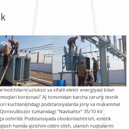
ik
’molchilarni uzluksiz va sifatli elektr energiyasi bilan
rmoqlari korxonasi” AJ tomonidan barcha zaruriy texnik
qori kuchlanishdagi podstansiyalarda joriy va mukammal
an, Qorovulbozor tumanidagi “Navbahor” 35/10 kV
ga oshirildi. Podstansiyada obodonlashtirish, estetik
qlash hamda qizishini oldini olish, ulanish nuqtalarini