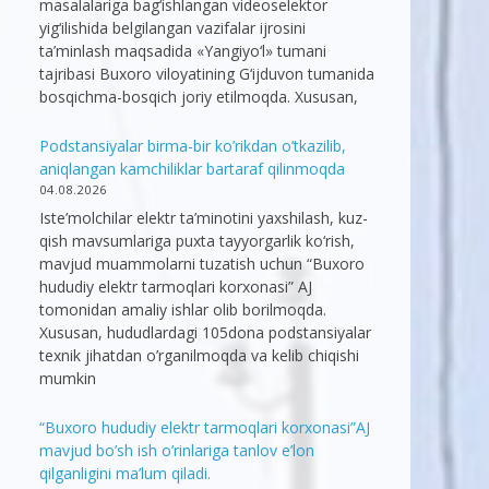
masalalariga bag‘ishlangan videoselektor
yig‘ilishida belgilangan vazifalar ijrosini
ta’minlash maqsadida «Yangiyo‘l» tumani
tajribasi Buxoro viloyatining G‘ijduvon tumanida
bosqichma-bosqich joriy etilmoqda. Xususan,
Podstansiyalar birma-bir ko’rikdan o’tkazilib,
aniqlangan kamchiliklar bartaraf qilinmoqda
04.08.2026
Iste’molchilar elektr ta’minotini yaxshilash, kuz-
qish mavsumlariga puxta tayyorgarlik ko‘rish,
mavjud muammolarni tuzatish uchun “Buxoro
hududiy elektr tarmoqlari korxonasi” AJ
tomonidan amaliy ishlar olib borilmoqda.
Xususan, hududlardagi 105dona podstansiyalar
texnik jihatdan o’rganilmoqda va kelib chiqishi
mumkin
“Buxoro hududiy elektr tarmoqlari korxonasi”AJ
mavjud bo’sh ish o’rinlariga tanlov e’lon
qilganligini ma’lum qiladi.