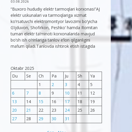
03.08.2026
“Buxoro hududiy elektr tarmoqlari korxonasi”AJ
elektr uskunalari va tarmoqlariga xizmat
ko’rsatuvchi elektromontyor lavozimi bo’yicha
G’ijduvon, Shofirkon, Peshko’ hamda Romitan
tuman elektr ta’minoti korxonalarida mavjud
bo’sh ish o’rinlariga tanlov e’lon qilganligini
ma’lum qiladi.Tanlovda ishtirok etish istagida
Oktabr 2025
Du
Se
Ch
Pa
Ju
Sh
Ya
1
2
3
4
5
6
7
8
9
10
11
12
13
14
15
16
17
18
19
20
21
22
23
24
25
26
27
28
29
30
31