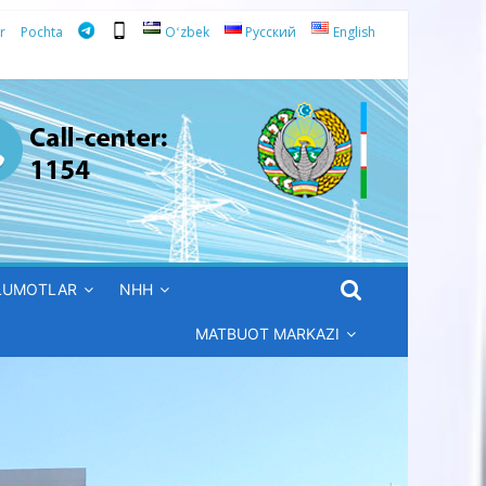
r
Pochta
Oʻzbek
Русский
English
’LUMOTLAR
NHH
MATBUOT MARKAZI