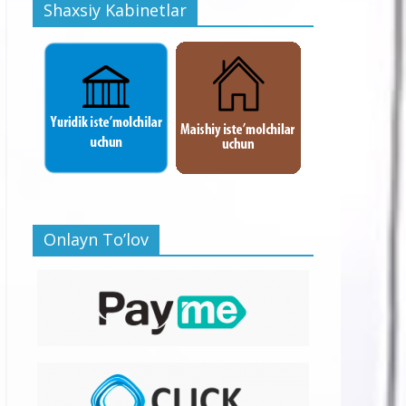
Shaxsiy Kabinetlar
Onlayn To’lov