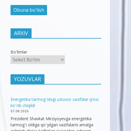
ARXIV
Bo'limlar
YOZUVLAR
Energetika tarmogʻidagi ustuvor vazifalar ijrosi
koʻrib chiqildi
07.08.2026
Prezident Shavkat Mirziyoyevga energetika
tarmogʻi oldiga qoʻyilgan vazifalarni amalga
oshirish chora-tadbirlari yuzasidan axborot