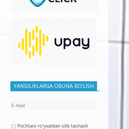
YANGILIKLARGA OBUNA BO’LISH
Pochtani ro'yxatdan olib tashash