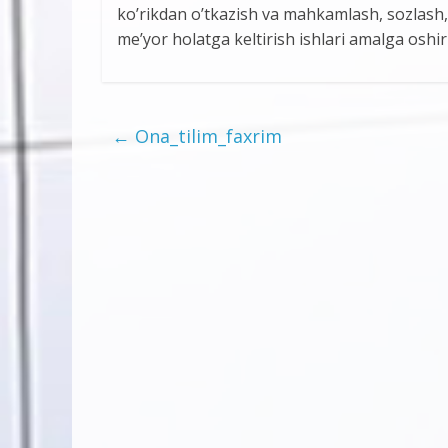
ko’rikdan o’tkazish va mahkamlash, sozlash
me’yor holatga keltirish ishlari amalga oshiri
←
Ona_tilim_faxrim