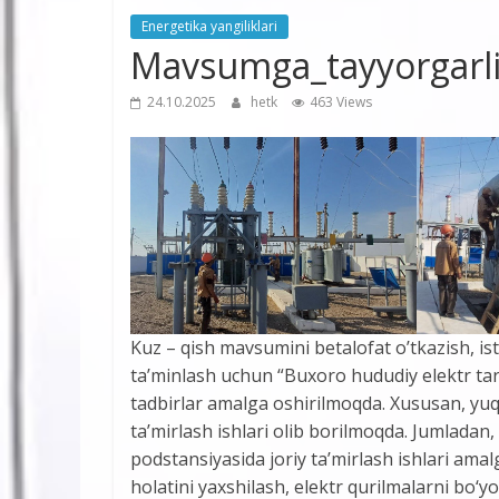
Energetika yangiliklari
Mavsumga_tayyorgarl
24.10.2025
hetk
463 Views
Kuz – qish mavsumini betalofat o’tkazish, iste
ta’minlash uchun “Buxoro hududiy elektr ta
tadbirlar amalga oshirilmoqda. Xususan, yu
ta’mirlash ishlari olib borilmoqda. Jumlad
podstansiyasida joriy ta’mirlash ishlari amal
holatini yaxshilash, elektr qurilmalarni bo‘yo