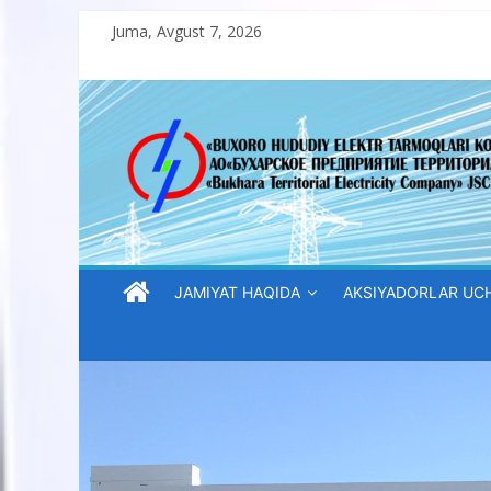
Skip
Juma, Avgust 7, 2026
to
content
“Buxoro
hududiy
elektr
tarmoqlari
JAMIYAT HAQIDA
AKSIYADORLAR UC
korxonasi”
AJ
“Buxoro