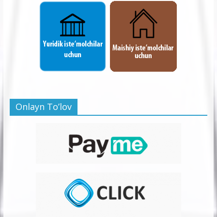
Onlayn To’lov