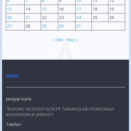
6
7
8
9
10
11
12
13
14
15
16
17
18
19
20
21
22
23
24
25
26
27
28
29
30
31
« Sen
Noy »
Manzil
Jamiyat nomi:
“BUXORO HUDUDIY ELEKTR TARMOQLARI KORXONASI”
AKSIYADORLIK JAMIYATI
Telefon: