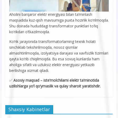
Aholini barqaror elektr energiyasi bilan ta’minlash
maqsadida kuz-qish mavsumiga puxta hozirlik ko‘rilmoqda.
Shu doirada hududdagi transformator punktlari to‘liq
ko‘rikdan o‘tkazilmoqda.
Ko‘rik jarayonida transformatorlarning texnik holati
sinchiklab tekshirilmoqda, nosoz qismlar
almashtirilmoqda, izolyatsiya darajasi va xavfsizlik tizimlari
qayta ko‘rib chiqilmoqda. Bu esa sovuq kunlarda ham
aholiga sifatli va uzluksiz elektr energiyasi yetkazib
berilishiga xizmat qiladi.
✅
Asosiy maqsad – iste’molchilarni elektr ta’minotida
uzilishlarga yo‘l qo‘ymaslik va qulay sharoit yaratishdir.
Shaxsiy Kabinetlar