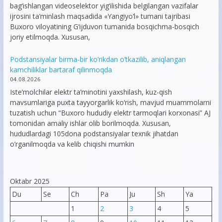
bag‘ishlangan videoselektor yig‘ilishida belgilangan vazifalar
ijrosini ta’minlash maqsadida «Yangiyo‘l» tumani tajribasi
Buxoro viloyatining G‘ijduvon tumanida bosqichma-bosqich
joriy etilmoqda. Xususan,
Podstansiyalar birma-bir ko’rikdan o’tkazilib, aniqlangan
kamchiliklar bartaraf qilinmoqda
04.08.2026
Iste’molchilar elektr ta’minotini yaxshilash, kuz-qish
mavsumlariga puxta tayyorgarlik ko‘rish, mavjud muammolarni
tuzatish uchun “Buxoro hududiy elektr tarmoqlari korxonasi” AJ
tomonidan amaliy ishlar olib borilmoqda. Xususan,
hududlardagi 105dona podstansiyalar texnik jihatdan
o’rganilmoqda va kelib chiqishi mumkin
Oktabr 2025
Du
Se
Ch
Pa
Ju
Sh
Ya
1
2
3
4
5