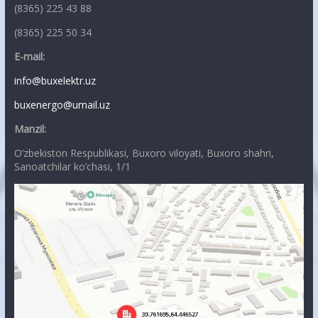
(8365) 225 43 88
(8365) 225 50 34
E-mail:
info@buxelektr.uz
buxenergo@umail.uz
Manzil:
O’zbekiston Respublikasi, Buxoro viloyati, Buxoro shahri,
Sanoatchilar ko’chasi, 1/1