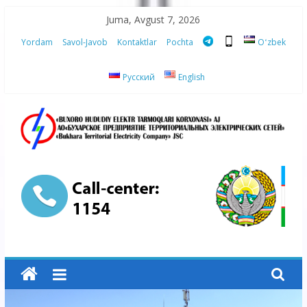
Skip
Juma, Avgust 7, 2026
to
Yordam
Savol-Javob
Kontaktlar
Pochta
Oʻzbek
content
Русский
English
“Buxoro
hududiy
elektr
tarmoqlari