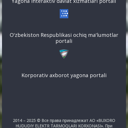
Yagona interaktiv davlat xizmatlari portali
O'zbekiston Respublikasi ochiq ma'lumotlar
portali
Korporativ axborot yagona portali
2014 – 2025 © Все права принадлежат АО «BUXORO
HUDUDIY ELEKTR TARMOQLARI KORXONASI». При