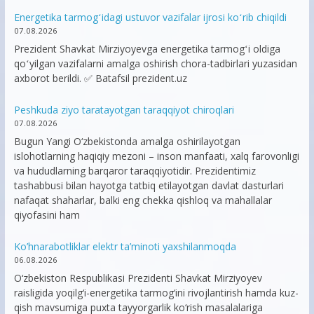
Energetika tarmogʻidagi ustuvor vazifalar ijrosi koʻrib chiqildi
07.08.2026
Prezident Shavkat Mirziyoyevga energetika tarmogʻi oldiga
qoʻyilgan vazifalarni amalga oshirish chora-tadbirlari yuzasidan
axborot berildi. ✅ Batafsil prezident.uz
Peshkuda ziyo taratayotgan taraqqiyot chiroqlari
07.08.2026
Bugun Yangi O‘zbekistonda amalga oshirilayotgan
islohotlarning haqiqiy mezoni – inson manfaati, xalq farovonligi
va hududlarning barqaror taraqqiyotidir. Prezidentimiz
tashabbusi bilan hayotga tatbiq etilayotgan davlat dasturlari
nafaqat shaharlar, balki eng chekka qishloq va mahallalar
qiyofasini ham
Ko’hnarabotliklar elektr ta’minoti yaxshilanmoqda
06.08.2026
O‘zbekiston Respublikasi Prezidenti Shavkat Mirziyoyev
raisligida yoqilg‘i-energetika tarmog‘ini rivojlantirish hamda kuz-
qish mavsumiga puxta tayyorgarlik ko‘rish masalalariga