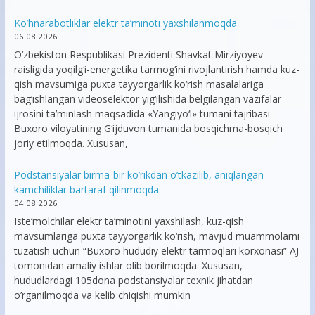
Ko’hnarabotliklar elektr ta’minoti yaxshilanmoqda
06.08.2026
O‘zbekiston Respublikasi Prezidenti Shavkat Mirziyoyev
raisligida yoqilg‘i-energetika tarmog‘ini rivojlantirish hamda kuz-
qish mavsumiga puxta tayyorgarlik ko‘rish masalalariga
bag‘ishlangan videoselektor yig‘ilishida belgilangan vazifalar
ijrosini ta’minlash maqsadida «Yangiyo‘l» tumani tajribasi
Buxoro viloyatining G‘ijduvon tumanida bosqichma-bosqich
joriy etilmoqda. Xususan,
Podstansiyalar birma-bir ko’rikdan o’tkazilib, aniqlangan
kamchiliklar bartaraf qilinmoqda
04.08.2026
Iste’molchilar elektr ta’minotini yaxshilash, kuz-qish
mavsumlariga puxta tayyorgarlik ko‘rish, mavjud muammolarni
tuzatish uchun “Buxoro hududiy elektr tarmoqlari korxonasi” AJ
tomonidan amaliy ishlar olib borilmoqda. Xususan,
hududlardagi 105dona podstansiyalar texnik jihatdan
o’rganilmoqda va kelib chiqishi mumkin