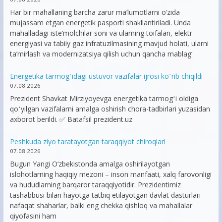
Har bir mahallaning barcha zarur ma’lumotlarni o‘zida
mujassam etgan energetik pasporti shakllantiriladi. Unda
mahalladagi iste’molchilar soni va ularning toifalari, elektr
energiyasi va tabiiy gaz infratuzilmasining mavjud holati, ularni
ta’mirlash va modernizatsiya qilish uchun qancha mablag‘
Energetika tarmogʻidagi ustuvor vazifalar ijrosi koʻrib chiqildi
07.08.2026
Prezident Shavkat Mirziyoyevga energetika tarmogʻi oldiga
qoʻyilgan vazifalarni amalga oshirish chora-tadbirlari yuzasidan
axborot berildi. ✅ Batafsil prezident.uz
Peshkuda ziyo taratayotgan taraqqiyot chiroqlari
07.08.2026
Bugun Yangi O‘zbekistonda amalga oshirilayotgan
islohotlarning haqiqiy mezoni – inson manfaati, xalq farovonligi
va hududlarning barqaror taraqqiyotidir. Prezidentimiz
tashabbusi bilan hayotga tatbiq etilayotgan davlat dasturlari
nafaqat shaharlar, balki eng chekka qishloq va mahallalar
qiyofasini ham