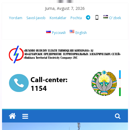
Skip
Juma, Avgust 7, 2026
to
Yordam
Savol-Javob
Kontaktlar
Pochta
Oʻzbek
content
Русский
English
“Buxoro
hududiy
elektr
tarmoqlari