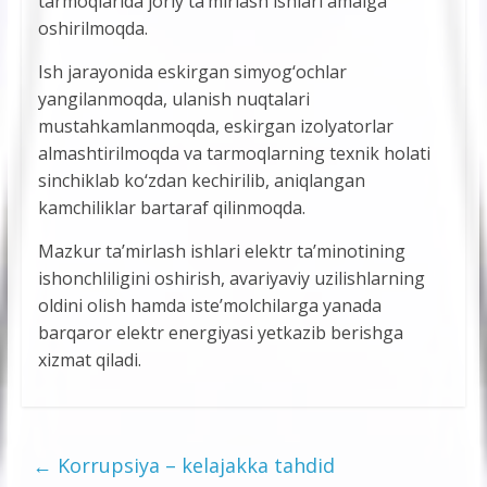
tarmoqlarida joriy ta’mirlash ishlari amalga
oshirilmoqda.
Ish jarayonida eskirgan simyog‘ochlar
yangilanmoqda, ulanish nuqtalari
mustahkamlanmoqda, eskirgan izolyatorlar
almashtirilmoqda va tarmoqlarning texnik holati
sinchiklab ko‘zdan kechirilib, aniqlangan
kamchiliklar bartaraf qilinmoqda.
Mazkur ta’mirlash ishlari elektr ta’minotining
ishonchliligini oshirish, avariyaviy uzilishlarning
oldini olish hamda iste’molchilarga yanada
barqaror elektr energiyasi yetkazib berishga
xizmat qiladi.
←
Korrupsiya – kelajakka tahdid