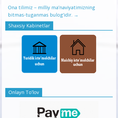
Ona tilimiz – milliy ma’naviyatimizning
bitmas-tuganmas bulog‘idir.
→
Shaxsiy Kabinetlar
Onlayn To’lov