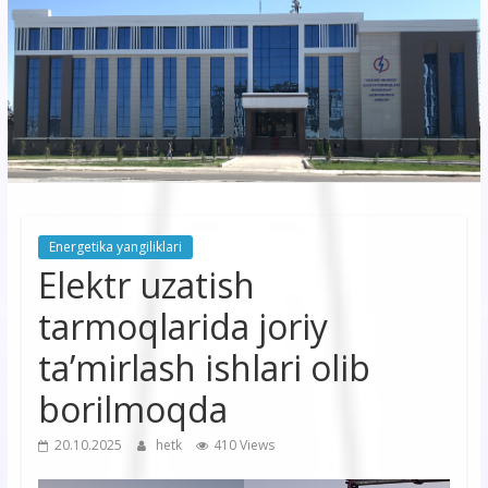
korxonasi”
AJ
“Buxoro
hududiy
elektr
tarmoqlari
Energetika yangiliklari
korxonasi”
Elektr uzatish
AJ
tarmoqlarida joriy
ta’mirlash ishlari olib
borilmoqda
20.10.2025
hetk
410 Views