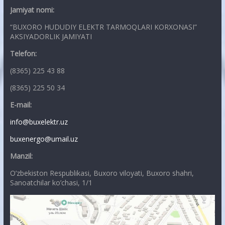
Jamiyat nomi:
“BUXORO HUDUDIY ELEKTR TARMOQLARI KORXONASI”
AKSIYADORLIK JAMIYATI
Telefon:
(8365) 225 43 88
(8365) 225 50 34
E-mail:
info@buxelektr.uz
buxenergo@umail.uz
Manzil:
O’zbekiston Respublikasi, Buxoro viloyati, Buxoro shahri,
Sanoatchilar ko’chasi, 1/1