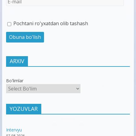
Pochtani ro'yxatdan olib tashash
ARXIV
Bo'limlar
YOZUVLAR
Intervyu
07.08.2026