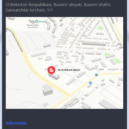
O’zbekiston Respublikasi, Buxoro viloyati, Buxoro shahri,
Sanoatchilar ko’chasi, 1/1
Informerlar