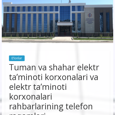
korxonasi”
AJ
“Buxoro
hududiy
elektr
tarmoqlari
E’lonlar
korxonasi”
Tuman va shahar elektr
AJ
ta’minoti korxonalari va
elektr ta’minoti
korxonalari
rahbarlarining telefon