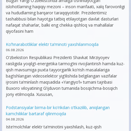
Bugun Yangi O‘zbekistonda amalga oshirilayotgan
islohotlarning haqiqiy mezoni – inson manfaati, xalq farovonligi
va hududlarning barqaror taraqqiyotidir. Prezidentimiz
tashabbusi bilan hayotga tatbiq etilayotgan davlat dasturlari
nafaqat shaharlar, balki eng chekka qishloq va mahallalar
qiyofasini ham
Ko’hnarabotliklar elektr ta’minoti yaxshilanmoqda
06.08.2026
O‘zbekiston Respublikasi Prezidenti Shavkat Mirziyoyev
raisligida yoqilg‘i-energetika tarmog‘ini rivojlantirish hamda kuz-
qish mavsumiga puxta tayyorgarlik ko‘rish masalalariga
bag‘ishlangan videoselektor yig‘ilishida belgilangan vazifalar
ijrosini ta’minlash maqsadida «Yangiyo‘l» tumani tajribasi
Buxoro viloyatining G‘ijduvon tumanida bosqichma-bosqich
joriy etilmoqda. Xususan,
Podstansiyalar birma-bir ko’rikdan o’tkazilib, aniqlangan
kamchiliklar bartaraf qilinmoqda
04.08.2026
Iste’molchilar elektr ta’minotini yaxshilash, kuz-qish