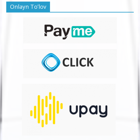
Onlayn To’lov