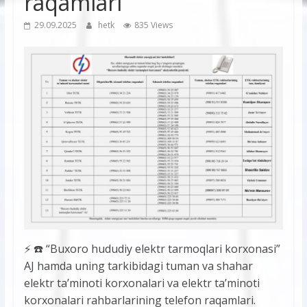
raqamlari
29.09.2025
hetk
835 Views
⚡️ ☎️ “Buxoro hududiy elektr tarmoqlari korxonasi”
AJ hamda uning tarkibidagi tuman va shahar
elektr ta’minoti korxonalari va elektr ta’minoti
korxonalari rahbarlarining telefon raqamlari.