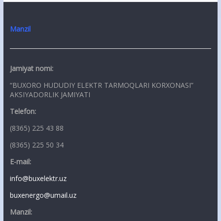
Manzil
Jamiyat nomi:
“BUXORO HUDUDIY ELEKTR TARMOQLARI KORXONASI”
AKSIYADORLIK JAMIYATI
Telefon:
(8365) 225 43 88
(8365) 225 50 34
E-mail:
info@buxelektr.uz
buxenergo@umail.uz
Manzil: