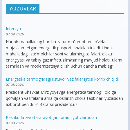
YOZUVLAR
Intervyu
07.08.2026
Har bir mahallaning barcha zarur ma’lumotlarni o‘zida
mujassam etgan energetik pasporti shakllantiriladi. Unda
mahalladagi iste’molchilar soni va ularning toifalari, elektr
energiyasi va tabiiy gaz infratuzilmasining mavjud holati, ularni
ta’mirlash va modernizatsiya qilish uchun qancha mablag‘
Energetika tarmogʻidagi ustuvor vazifalar ijrosi koʻrib chiqildi
07.08.2026
Prezident Shavkat Mirziyoyevga energetika tarmogʻi oldiga
qoʻyilgan vazifalarni amalga oshirish chora-tadbirlari yuzasidan
axborot berildi. ✅ Batafsil prezident.uz
Peshkuda ziyo taratayotgan taraqqiyot chiroqlari
07.08.2026