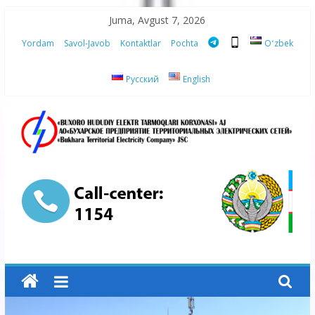
Skip
Juma, Avgust 7, 2026
to
Yordam
Savol-Javob
Kontaktlar
Pochta
Oʻzbek
content
Русский
English
“Buxoro
hududiy
elektr
tarmoqlari