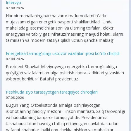
Intervyu
07.08.2026
Har bir mahallaning barcha zarur ma’lumotlarni o‘zida
mujassam etgan energetik pasporti shakllantiriladi. Unda
mahalladagi iste’molchilar soni va ularning toifalari, elektr
energiyasi va tabiiy gaz infratuzilmasining mavjud holati, ularni
ta’mirlash va modernizatsiya qilish uchun qancha mablag‘
Energetika tarmogʻidagi ustuvor vazifalar ijrosi koʻrib chiqildi
07.08.2026
Prezident Shavkat Mirziyoyevga energetika tarmogʻi oldiga
qoʻyilgan vazifalarni amalga oshirish chora-tadbirlari yuzasidan
axborot berildi. ✅ Batafsil prezident.uz
Peshkuda ziyo taratayotgan taraqqiyot chiroqlari
07.08.2026
Bugun Yangi O‘zbekistonda amalga oshirilayotgan
islohotlarning haqiqiy mezoni – inson manfaati, xalq farovonligi
va hududlarning barqaror taraqqiyotidir. Prezidentimiz
tashabbusi bilan hayotga tatbiq etilayotgan davlat dasturlari
nafaqat shaharlar, balki eng chekka qishloq va mahallalar