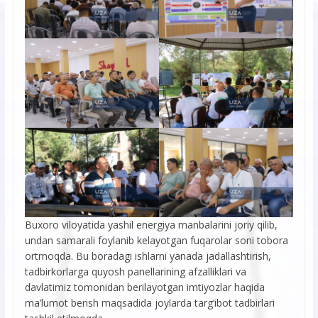
Buxoro viloyatida yashil energiya manbalarini joriy qilib,
undan samarali foylanib kelayotgan fuqarolar soni tobora
ortmoqda. Bu boradagi ishlarni yanada jadallashtirish,
tadbirkorlarga quyosh panellarining afzalliklari va
davlatimiz tomonidan berilayotgan imtiyozlar haqida
ma’lumot berish maqsadida joylarda targ‘ibot tadbirlari