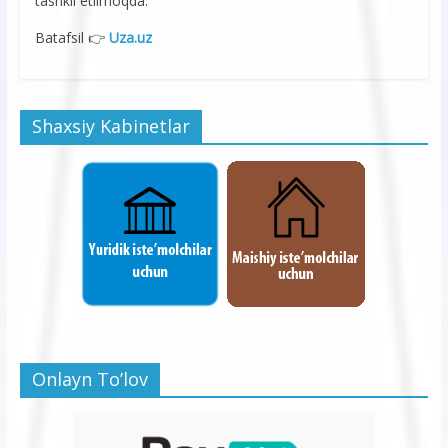
tashkil etilmoqda.
Batafsil 👉
Uza.uz
Shaxsiy Kabinetlar
Onlayn To’lov