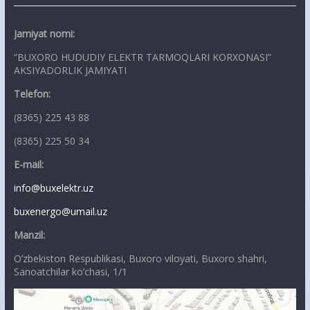
Jamiyat nomi:
“BUXORO HUDUDIY ELEKTR TARMOQLARI KORXONASI”
AKSIYADORLIK JAMIYATI
Telefon:
(8365) 225 43 88
(8365) 225 50 34
E-mail:
info@buxelektr.uz
buxenergo@umail.uz
Manzil:
O’zbekiston Respublikasi, Buxoro viloyati, Buxoro shahri,
Sanoatchilar ko’chasi, 1/1