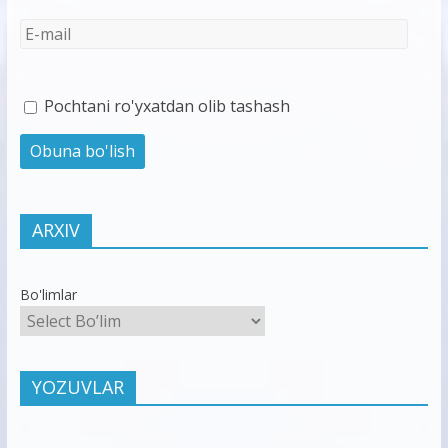
Pochtani ro'yxatdan olib tashash
ARXIV
Bo'limlar
YOZUVLAR