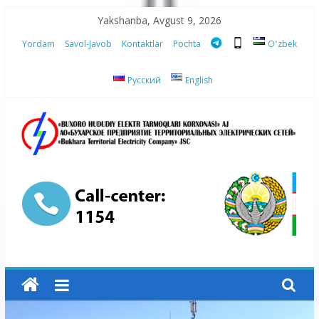
Skip
Yakshanba, Avgust 9, 2026
to
Yordam
Savol-Javob
Kontaktlar
Pochta
Oʻzbek
content
Русский
English
“Buxoro
hududiy
elektr
tarmoqlari