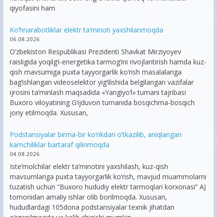
qiyofasini ham
Ko’hnarabotliklar elektr ta’minoti yaxshilanmoqda
06.08.2026
O‘zbekiston Respublikasi Prezidenti Shavkat Mirziyoyev
raisligida yoqilg‘i-energetika tarmog‘ini rivojlantirish hamda kuz-
qish mavsumiga puxta tayyorgarlik ko‘rish masalalariga
bag‘ishlangan videoselektor yig‘ilishida belgilangan vazifalar
ijrosini ta’minlash maqsadida «Yangiyo‘l» tumani tajribasi
Buxoro viloyatining G‘ijduvon tumanida bosqichma-bosqich
joriy etilmoqda. Xususan,
Podstansiyalar birma-bir ko’rikdan o’tkazilib, aniqlangan
kamchiliklar bartaraf qilinmoqda
04.08.2026
Iste’molchilar elektr ta’minotini yaxshilash, kuz-qish
mavsumlariga puxta tayyorgarlik ko‘rish, mavjud muammolarni
tuzatish uchun “Buxoro hududiy elektr tarmoqlari korxonasi” AJ
tomonidan amaliy ishlar olib borilmoqda. Xususan,
hududlardagi 105dona podstansiyalar texnik jihatdan