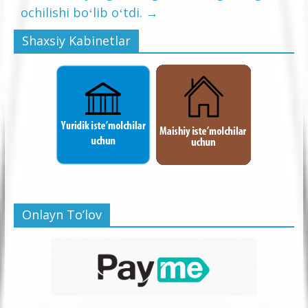
ochilishi boʻlib oʻtdi.
→
Shaxsiy Kabinetlar
Onlayn To’lov