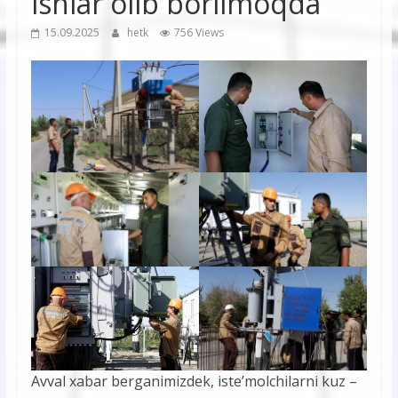
ishlar olib borilmoqda
15.09.2025
hetk
756 Views
Avval xabar berganimizdek, iste’molchilarni kuz –