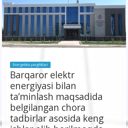
korxonasi”
AJ
“Buxoro
hududiy
elektr
tarmoqlari
Energetika yangiliklari
korxonasi”
Barqaror elektr
AJ
energiyasi bilan
ta’minlash maqsadida
belgilangan chora
tadbirlar asosida keng