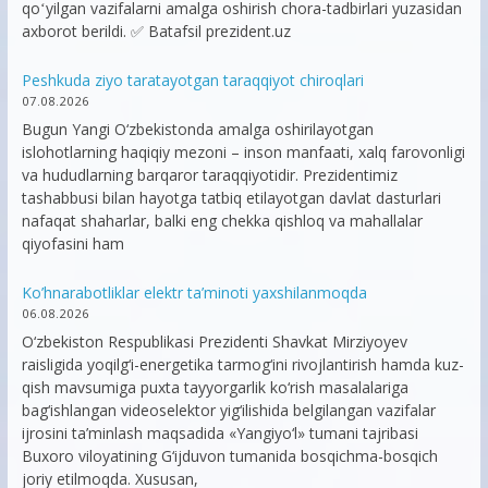
qoʻyilgan vazifalarni amalga oshirish chora-tadbirlari yuzasidan
axborot berildi. ✅ Batafsil prezident.uz
Peshkuda ziyo taratayotgan taraqqiyot chiroqlari
07.08.2026
Bugun Yangi O‘zbekistonda amalga oshirilayotgan
islohotlarning haqiqiy mezoni – inson manfaati, xalq farovonligi
va hududlarning barqaror taraqqiyotidir. Prezidentimiz
tashabbusi bilan hayotga tatbiq etilayotgan davlat dasturlari
nafaqat shaharlar, balki eng chekka qishloq va mahallalar
qiyofasini ham
Ko’hnarabotliklar elektr ta’minoti yaxshilanmoqda
06.08.2026
O‘zbekiston Respublikasi Prezidenti Shavkat Mirziyoyev
raisligida yoqilg‘i-energetika tarmog‘ini rivojlantirish hamda kuz-
qish mavsumiga puxta tayyorgarlik ko‘rish masalalariga
bag‘ishlangan videoselektor yig‘ilishida belgilangan vazifalar
ijrosini ta’minlash maqsadida «Yangiyo‘l» tumani tajribasi
Buxoro viloyatining G‘ijduvon tumanida bosqichma-bosqich
joriy etilmoqda. Xususan,