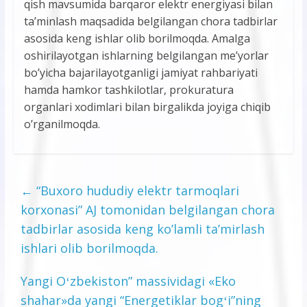
qish mavsumida barqaror elektr energiyasi bilan
ta’minlash maqsadida belgilangan chora tadbirlar
asosida keng ishlar olib borilmoqda. Amalga
oshirilayotgan ishlarning belgilangan me’yorlar
bo’yicha bajarilayotganligi jamiyat rahbariyati
hamda hamkor tashkilotlar, prokuratura
organlari xodimlari bilan birgalikda joyiga chiqib
o’rganilmoqda.
←
“Buxoro hududiy elektr tarmoqlari
korxonasi” AJ tomonidan belgilangan chora
tadbirlar asosida keng ko’lamli ta’mirlash
ishlari olib borilmoqda.
Yangi Oʻzbekiston” massividagi «Eko
shahar»da yangi “Energetiklar bogʻi”ning