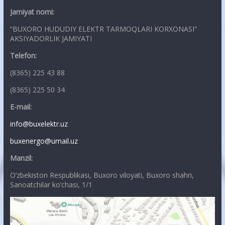
Jamiyat nomi:
“BUXORO HUDUDIY ELEKTR TARMOQLARI KORXONASI”
AKSIYADORLIK JAMIYATI
Telefon:
(8365) 225 43 88
(8365) 225 50 34
E-mail:
info@buxelektr.uz
buxenergo@umail.uz
Manzil:
O’zbekiston Respublikasi, Buxoro viloyati, Buxoro shahri,
Sanoatchilar ko’chasi, 1/1