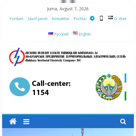
Skip
Juma, Avgust 7, 2026
to
Yordam
Savol-Javob
Kontaktlar
Pochta
Oʻzbek
content
Русский
English
“Buxoro
hududiy
elektr
tarmoqlari