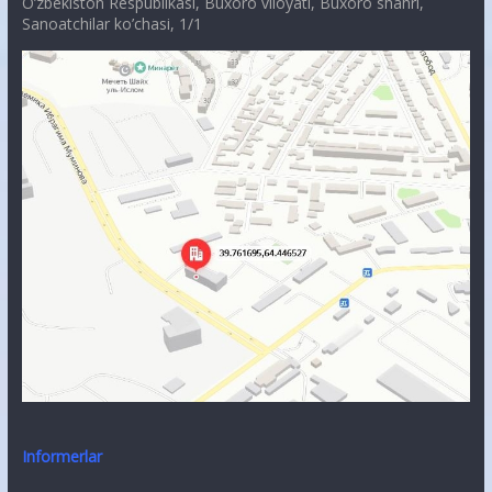
O’zbekiston Respublikasi, Buxoro viloyati, Buxoro shahri,
Sanoatchilar ko’chasi, 1/1
Informerlar