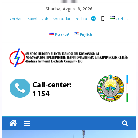
Skip
Shanba, Avgust 8, 2026
to
Yordam
Savol-Javob
Kontaktlar
Pochta
Oʻzbek
content
Русский
English
“Buxoro
hududiy
elektr
tarmoqlari