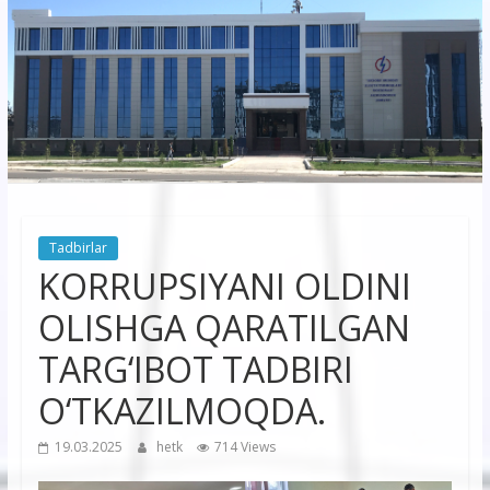
korxonasi”
AJ
“Buxoro
hududiy
elektr
tarmoqlari
Tadbirlar
korxonasi”
KORRUPSIYANI OLDINI
AJ
OLISHGA QARATILGAN
TARG‘IBOT TADBIRI
O‘TKAZILMOQDA.
19.03.2025
hetk
714 Views