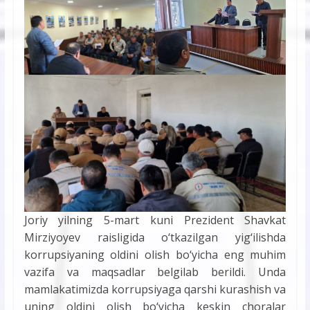
Joriy yilning 5-mart kuni Prezident Shavkat
Mirziyoyev raisligida o‘tkazilgan yig‘ilishda
korrupsiyaning oldini olish bo‘yicha eng muhim
vazifa va maqsadlar belgilab berildi. Unda
mamlakatimizda korrupsiyaga qarshi kurashish va
uning oldini olish bo‘yicha keskin choralar