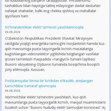
va hududlarning barqaror taraqqiyotidir. Prezidentimiz
tashabbusi bilan hayotga tatbiq etilayotgan davlat dasturlari
nafaqat shaharlar, balki eng chekka qishloq va mahallalar
qiyofasini ham
Ko’hnarabotliklar elektr ta’minoti yaxshilanmoqda
06.08.2026
O‘zbekiston Respublikasi Prezidenti Shavkat Mirziyoyev
raisligida yoqilg‘i-energetika tarmog‘ini rivojlantirish hamda kuz-
qish mavsumiga puxta tayyorgarlik ko‘rish masalalariga
bag‘ishlangan videoselektor yig‘ilishida belgilangan vazifalar
ijrosini ta’minlash maqsadida «Yangiyo‘l» tumani tajribasi
Buxoro viloyatining G‘ijduvon tumanida bosqichma-bosqich
joriy etilmoqda. Xususan,
Podstansiyalar birma-bir ko’rikdan o’tkazilib, aniqlangan
kamchiliklar bartaraf qilinmoqda
04.08.2026
Iste’molchilar elektr ta’minotini yaxshilash, kuz-qish
mavsumlariga puxta tayyorgarlik ko‘rish, mavjud muammolarni
tuzatish uchun “Buxoro hududiy elektr tarmoqlari korxonasi” AJ