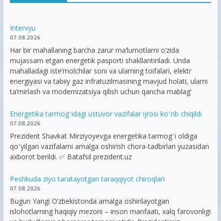
Intervyu
07.08.2026
Har bir mahallaning barcha zarur ma’lumotlarni o‘zida
mujassam etgan energetik pasporti shakllantiriladi. Unda
mahalladagi iste’molchilar soni va ularning toifalari, elektr
energiyasi va tabiiy gaz infratuzilmasining mavjud holati, ularni
ta’mirlash va modernizatsiya qilish uchun qancha mablag‘
Energetika tarmogʻidagi ustuvor vazifalar ijrosi koʻrib chiqildi
07.08.2026
Prezident Shavkat Mirziyoyevga energetika tarmogʻi oldiga
qoʻyilgan vazifalarni amalga oshirish chora-tadbirlari yuzasidan
axborot berildi. ✅ Batafsil prezident.uz
Peshkuda ziyo taratayotgan taraqqiyot chiroqlari
07.08.2026
Bugun Yangi O‘zbekistonda amalga oshirilayotgan
islohotlarning haqiqiy mezoni – inson manfaati, xalq farovonligi