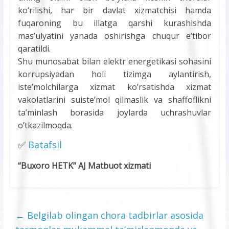
ko‘rilishi, har bir davlat xizmatchisi hamda
fuqaroning bu illatga qarshi kurashishda
mas’ulyatini yanada oshirishga chuqur e’tibor
qaratildi.
Shu munosabat bilan elektr energetikasi sohasini
korrupsiyadan holi tizimga aylantirish,
iste’molchilarga xizmat ko’rsatishda xizmat
vakolatlarini suiste’mol qilmaslik va shaffoflikni
ta’minlash borasida joylarda uchrashuvlar
o’tkazilmoqda.
✅
Batafsil
“Buxoro HETK” AJ Matbuot xizmati
←
Belgilab olingan chora tadbirlar asosida