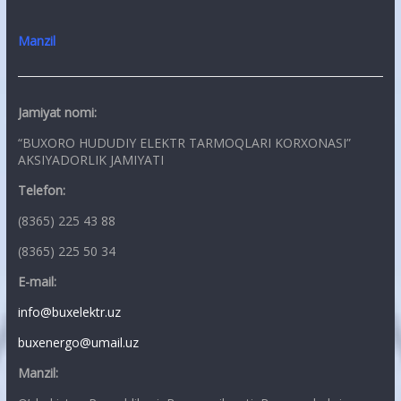
Manzil
Jamiyat nomi:
“BUXORO HUDUDIY ELEKTR TARMOQLARI KORXONASI”
AKSIYADORLIK JAMIYATI
Telefon:
(8365) 225 43 88
(8365) 225 50 34
E-mail:
info@buxelektr.uz
buxenergo@umail.uz
Manzil: