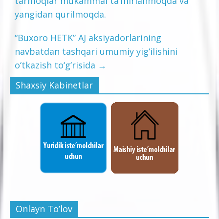
tarmoqlar mukammal ta’mirlanmoqda va
yangidan qurilmoqda.
“Buxoro HETK” AJ aksiyadorlarining
navbatdan tashqari umumiy yig‘ilishini
o‘tkazish to‘g‘risida
→
Shaxsiy Kabinetlar
Onlayn To’lov