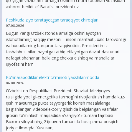
qoʻyilgan vazifalarni amalga oshirish chora-tadbirlari yuzasidan
axborot berildi. ✅ Batafsil prezident.uz
Peshkuda ziyo taratayotgan taraqqiyot chiroqlari
07.08.2026
Bugun Yangi O‘zbekistonda amalga oshirilayotgan
islohotlarning haqiqiy mezoni – inson manfaati, xalq farovonligi
va hududlarning barqaror taraqqiyotidir. Prezidentimiz
tashabbusi bilan hayotga tatbiq etilayotgan davlat dasturlari
nafaqat shaharlar, balki eng chekka qishloq va mahallalar
qiyofasini ham
Ko’hnarabotliklar elektr ta’minoti yaxshilanmoqda
06.08.2026
O‘zbekiston Respublikasi Prezidenti Shavkat Mirziyoyev
raisligida yoqilg‘i-energetika tarmog‘ini rivojlantirish hamda kuz-
qish mavsumiga puxta tayyorgarlik ko‘rish masalalariga
bag‘ishlangan videoselektor yig‘ilishida belgilangan vazifalar
ijrosini ta’minlash maqsadida «Yangiyo‘l» tumani tajribasi
Buxoro viloyatining G‘ijduvon tumanida bosqichma-bosqich
joriy etilmoqda. Xususan,