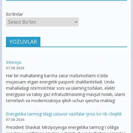
Bo'limlar
YOZUVLAR
Intervyu
07.08.2026
Har bir mahallaning barcha zarur ma’lumotlarni o‘zida
mujassam etgan energetik pasporti shakllantiriladi. Unda
mahalladagi iste’molchilar soni va ularning toifalari, elektr
energiyasi va tabiiy gaz infratuzilmasining mavjud holati, ularni
ta’mirlash va modernizatsiya qilish uchun qancha mablag‘
Energetika tarmogʻidagi ustuvor vazifalar ijrosi koʻrib chiqildi
07.08.2026
Prezident Shavkat Mirziyoyevga energetika tarmogʻi oldiga