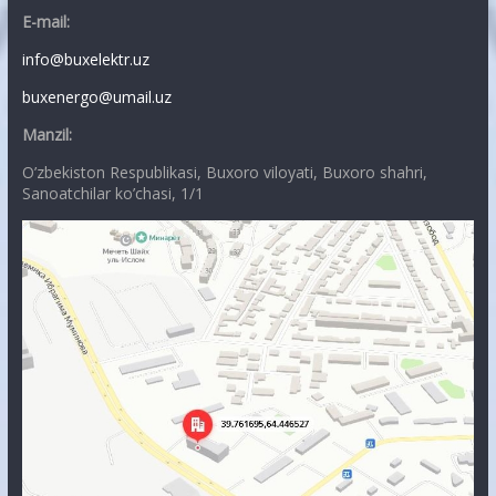
E-mail:
info@buxelektr.uz
buxenergo@umail.uz
Manzil:
O’zbekiston Respublikasi, Buxoro viloyati, Buxoro shahri,
Sanoatchilar ko’chasi, 1/1