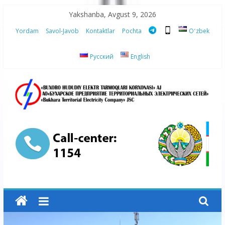
Skip
Yakshanba, Avgust 9, 2026
to
Yordam
Savol-Javob
Kontaktlar
Pochta
Oʻzbek
content
Русский
English
“Buxoro
hududiy
elektr
tarmoqlari