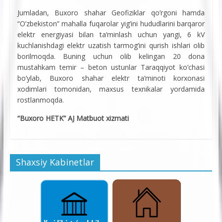
Jumladan, Buxoro shahar Geofiziklar qo’rgoni hamda
“O’zbekiston” mahalla fuqarolar yig’ini hududlarini barqaror
elektr energiyasi bilan ta’minlash uchun yangi, 6 kV
kuchlanishdagi elektr uzatish tarmog’ini qurish ishlari olib
borilmoqda. Buning uchun olib kelingan 20 dona
mustahkam temir – beton ustunlar Taraqqiyot ko’chasi
bo’ylab, Buxoro shahar elektr ta’minoti korxonasi
xodimlari tomonidan, maxsus texnikalar yordamida
rostlanmoqda.
“Buxoro HETK” AJ Matbuot xizmati
Shaxsiy Kabinetlar