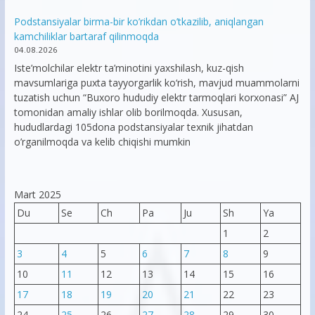
Podstansiyalar birma-bir ko’rikdan o’tkazilib, aniqlangan
kamchiliklar bartaraf qilinmoqda
04.08.2026
Iste’molchilar elektr ta’minotini yaxshilash, kuz-qish
mavsumlariga puxta tayyorgarlik ko‘rish, mavjud muammolarni
tuzatish uchun “Buxoro hududiy elektr tarmoqlari korxonasi” AJ
tomonidan amaliy ishlar olib borilmoqda. Xususan,
hududlardagi 105dona podstansiyalar texnik jihatdan
o’rganilmoqda va kelib chiqishi mumkin
Mart 2025
Du
Se
Ch
Pa
Ju
Sh
Ya
1
2
3
4
5
6
7
8
9
10
11
12
13
14
15
16
17
18
19
20
21
22
23
24
25
26
27
28
29
30