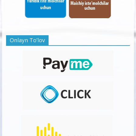
Onlayn To’lov