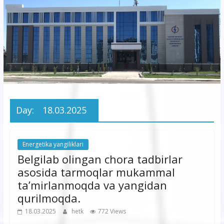
korxonasi”
AJ
“Buxoro
hududiy
elektr
tarmoqlari
Day:
18.03.2025
korxonasi”
AJ
Energetika yangiliklari
Belgilab olingan chora tadbirlar
asosida tarmoqlar mukammal
ta’mirlanmoqda va yangidan
qurilmoqda.
18.03.2025
hetk
772 Views