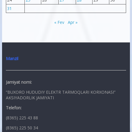
31
« Fev
Apr »
Manzil
Jamiyat nomi:
“BUXORO HUDUDIY ELEKTR TARMOQLARI KORXONASI”
AKSIYADORLIK JAMIYATI
Telefon:
(8365) 225 43 88
(8365) 225 50 34