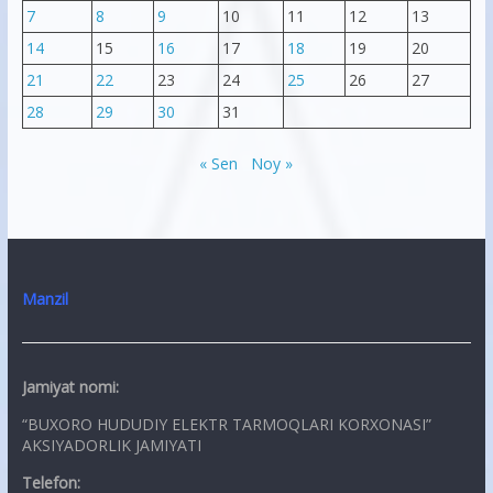
7
8
9
10
11
12
13
14
15
16
17
18
19
20
21
22
23
24
25
26
27
28
29
30
31
« Sen
Noy »
Manzil
Jamiyat nomi:
“BUXORO HUDUDIY ELEKTR TARMOQLARI KORXONASI”
AKSIYADORLIK JAMIYATI
Telefon: