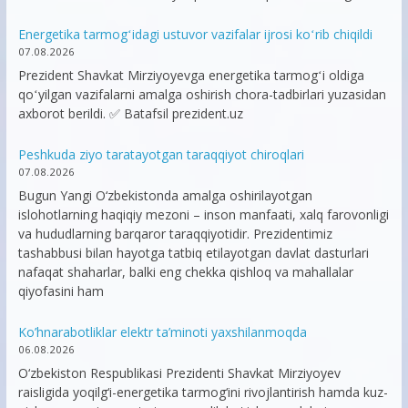
Energetika tarmogʻidagi ustuvor vazifalar ijrosi koʻrib chiqildi
07.08.2026
Prezident Shavkat Mirziyoyevga energetika tarmogʻi oldiga
qoʻyilgan vazifalarni amalga oshirish chora-tadbirlari yuzasidan
axborot berildi. ✅ Batafsil prezident.uz
Peshkuda ziyo taratayotgan taraqqiyot chiroqlari
07.08.2026
Bugun Yangi O‘zbekistonda amalga oshirilayotgan
islohotlarning haqiqiy mezoni – inson manfaati, xalq farovonligi
va hududlarning barqaror taraqqiyotidir. Prezidentimiz
tashabbusi bilan hayotga tatbiq etilayotgan davlat dasturlari
nafaqat shaharlar, balki eng chekka qishloq va mahallalar
qiyofasini ham
Ko’hnarabotliklar elektr ta’minoti yaxshilanmoqda
06.08.2026
O‘zbekiston Respublikasi Prezidenti Shavkat Mirziyoyev
raisligida yoqilg‘i-energetika tarmog‘ini rivojlantirish hamda kuz-