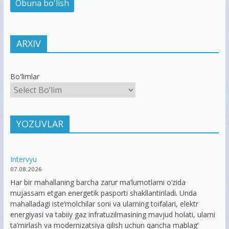
ARXIV
Bo'limlar
YOZUVLAR
Intervyu
07.08.2026
Har bir mahallaning barcha zarur ma’lumotlarni o‘zida
mujassam etgan energetik pasporti shakllantiriladi. Unda
mahalladagi iste’molchilar soni va ularning toifalari, elektr
energiyasi va tabiiy gaz infratuzilmasining mavjud holati, ularni
ta’mirlash va modernizatsiya qilish uchun qancha mablag‘