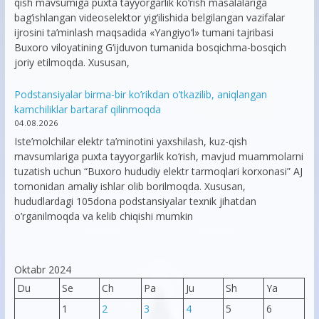
qish mavsumiga puxta tayyorgarlik ko‘rish masalalariga
bag‘ishlangan videoselektor yig‘ilishida belgilangan vazifalar
ijrosini ta’minlash maqsadida «Yangiyo‘l» tumani tajribasi
Buxoro viloyatining G‘ijduvon tumanida bosqichma-bosqich
joriy etilmoqda. Xususan,
Podstansiyalar birma-bir ko’rikdan o’tkazilib, aniqlangan
kamchiliklar bartaraf qilinmoqda
04.08.2026
Iste’molchilar elektr ta’minotini yaxshilash, kuz-qish
mavsumlariga puxta tayyorgarlik ko‘rish, mavjud muammolarni
tuzatish uchun “Buxoro hududiy elektr tarmoqlari korxonasi” AJ
tomonidan amaliy ishlar olib borilmoqda. Xususan,
hududlardagi 105dona podstansiyalar texnik jihatdan
o’rganilmoqda va kelib chiqishi mumkin
Oktabr 2024
Du
Se
Ch
Pa
Ju
Sh
Ya
1
2
3
4
5
6