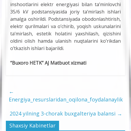
inshootlarini elektr energiyasi bilan ta’minlovchi
35/6 kV podstansiyasida joriy ta’mirlash ishlari
amalga oshirildi. Podstansiyada obodonlashtirish,
elektr qurilmalari va o’chirib, yoqish uskunalarini
ta’mirlash, estetik holatini yaxshilash, qizishini
oldini olish hamda ulanish nuqtalarini ko’rikdan
o’tkazish ishlari bajarildi.
“Buxoro HETK” AJ Matbuot xizmati
←
Energiya_resurslaridan_oqilona_foydalanaylik
2024 yilning 3-chorak buxgalteriya balansi
→
Shaxsiy Kabinetlar