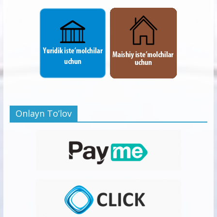
Onlayn To’lov