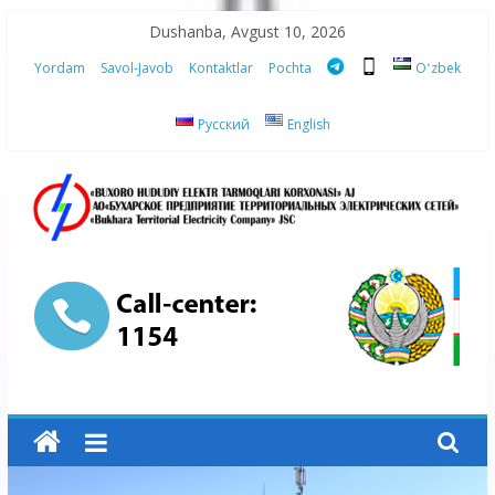
Skip
Dushanba, Avgust 10, 2026
to
Yordam
Savol-Javob
Kontaktlar
Pochta
Oʻzbek
content
Русский
English
“Buxoro
hududiy
elektr
tarmoqlari