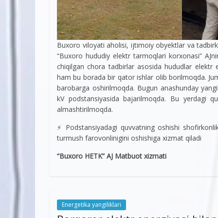
Buxoro viloyati aholisi, ijtimoiy obyektlar va tadbi
“Buxoro hududiy elektr tarmoqlari korxonasi” AJnin
chiqilgan chora tadbirlar asosida hududlar elektr en
ham bu borada bir qator ishlar olib borilmoqda. Ju
barobarga oshirilmoqda. Bugun anashunday yangila
kV podstansiyasida bajarilmoqda. Bu yerdagi q
almashtirilmoqda.
⚡️ Podstansiyadagi quvvatning oshishi shofirkonlik
turmush farovonlinigini oshishiga xizmat qiladi
“Buxoro HETK” AJ Matbuot xizmati
Energetika yangiliklari