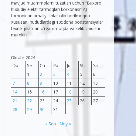
mavjud muammolarni tuzatish uchun “Buxoro
hududiy elektr tarmoqlari korxonasi” AJ
tomonidan amaliy ishlar olib borilmoqda.
Xususan, hududlardagi 105dona podstansiyalar
texnik jihatdan o’rganilmoqda va kelib chiqishi
mumkin
Oktabr 2024
Du
Se
Ch
Pa
Ju
Sh
Ya
1
2
3
4
5
6
7
8
9
10
11
12
13
14
15
16
17
18
19
20
21
22
23
24
25
26
27
28
29
30
31
« Sen
Noy »