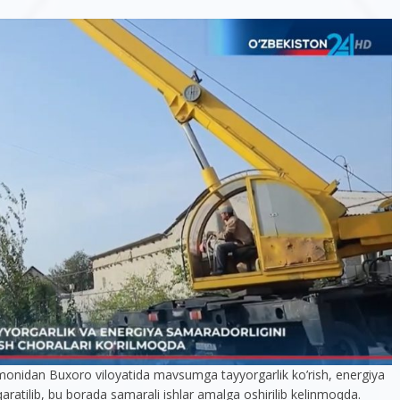
omonidan Buxoro viloyatida mavsumga tayyorgarlik ko’rish, energiya
qaratilib, bu borada samarali ishlar amalga oshirilib kelinmoqda.