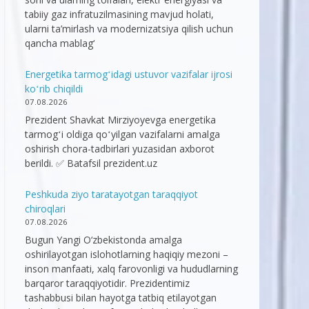
tabiiy gaz infratuzilmasining mavjud holati,
ularni ta’mirlash va modernizatsiya qilish uchun
qancha mablag‘
Energetika tarmogʻidagi ustuvor vazifalar ijrosi
koʻrib chiqildi
07.08.2026
Prezident Shavkat Mirziyoyevga energetika
tarmogʻi oldiga qoʻyilgan vazifalarni amalga
oshirish chora-tadbirlari yuzasidan axborot
berildi. ✅ Batafsil prezident.uz
Peshkuda ziyo taratayotgan taraqqiyot
chiroqlari
07.08.2026
Bugun Yangi O‘zbekistonda amalga
oshirilayotgan islohotlarning haqiqiy mezoni –
inson manfaati, xalq farovonligi va hududlarning
barqaror taraqqiyotidir. Prezidentimiz
tashabbusi bilan hayotga tatbiq etilayotgan