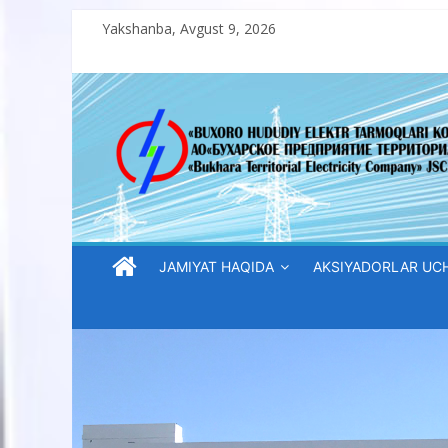
Skip
Yakshanba, Avgust 9, 2026
to
content
“Buxoro
hududiy
elektr
tarmoqlari
JAMIYAT HAQIDA
AKSIYADORLAR UC
korxonasi”
AJ
“Buxoro