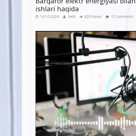
Barqaror elektr energiyasi bila
ishlari haqida
14.10.2024
hetk
829 Views
0 Comments