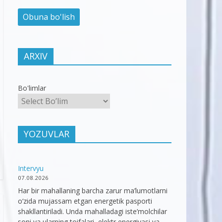
ARXIV
Bo'limlar
YOZUVLAR
Intervyu
07.08.2026
Har bir mahallaning barcha zarur ma’lumotlarni
o‘zida mujassam etgan energetik pasporti
shakllantiriladi. Unda mahalladagi iste’molchilar
soni va ularning toifalari, elektr energiyasi va