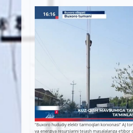
“Buxoro hududiy elektr tarmoqlari korxonasi” AJ t
va energiya resurslarini tejash masalalariga e’tibor 