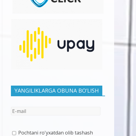
YANGILIKLARGA OBUNA BO’LISH
Pochtani ro'yxatdan olib tashash