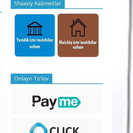
Shaxsiy Kabinetlar
Onlayn To’lov