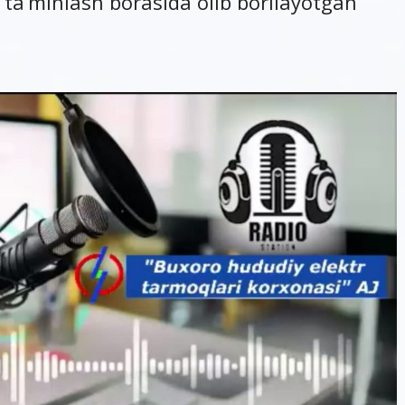
n ta’minlash borasida olib borilayotgan