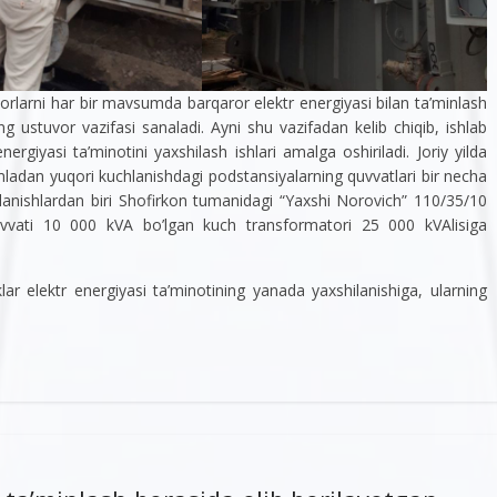
rkorlarni har bir mavsumda barqaror elektr energiyasi bilan ta’minlash
g ustuvor vazifasi sanaladi. Ayni shu vazifadan kelib chiqib, ishlab
ergiyasi ta’minotini yaxshilash ishlari amalga oshiriladi. Joriy yilda
mladan yuqori kuchlanishdagi podstansiyalarning quvvatlari bir necha
nishlardan biri Shofirkon tumanidagi “Yaxshi Norovich” 110/35/10
uvvati 10 000 kVA bo’lgan kuch transformatori 25 000 kVAlisiga
lar elektr energiyasi ta’minotining yanada yaxshilanishiga, ularning