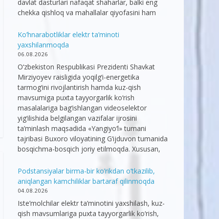
davlat dasturlari nafaqat shaharlar, balki eng
chekka qishloq va mahallalar qiyofasini ham
Ko’hnarabotliklar elektr ta’minoti
yaxshilanmoqda
06.08.2026
O‘zbekiston Respublikasi Prezidenti Shavkat
Mirziyoyev raisligida yoqilg‘i-energetika
tarmog‘ini rivojlantirish hamda kuz-qish
mavsumiga puxta tayyorgarlik ko‘rish
masalalariga bag‘ishlangan videoselektor
yig‘ilishida belgilangan vazifalar ijrosini
ta’minlash maqsadida «Yangiyo‘l» tumani
tajribasi Buxoro viloyatining G‘ijduvon tumanida
bosqichma-bosqich joriy etilmoqda. Xususan,
Podstansiyalar birma-bir ko’rikdan o’tkazilib,
aniqlangan kamchiliklar bartaraf qilinmoqda
04.08.2026
Iste’molchilar elektr ta’minotini yaxshilash, kuz-
qish mavsumlariga puxta tayyorgarlik ko‘rish,