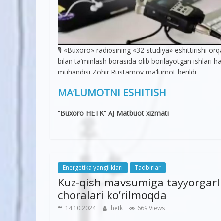
🎙 «Buxoro» radiosining «32-studiya» eshittirishi or
bilan ta’minlash borasida olib borilayotgan ishlari 
muhandisi Zohir Rustamov ma’lumot berildi.
MA’LUMOTNI ESHITISH
“Buxoro HETK” AJ Matbuot xizmati
Energetika yangiliklari
Tadbirlar
Kuz-qish mavsumiga tayyorgarli
choralari ko’rilmoqda
14.10.2024
hetk
669 Views