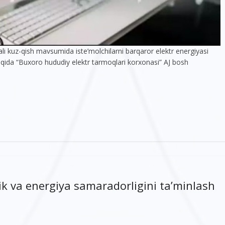
qali kuz-qish mavsumida iste’molchilarni barqaror elektr energiyasi
haqida “Buxoro hududiy elektr tarmoqlari korxonasi” AJ bosh
k va energiya samaradorligini ta’minlash