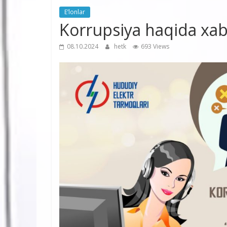
E’lonlar
Korrupsiya haqida xab
08.10.2024
hetk
693 Views