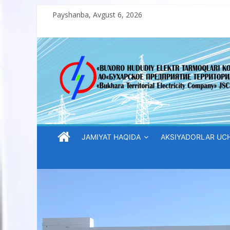
Skip
Payshanba, Avgust 6, 2026
to
content
“Buxoro
hududiy
elektr
tarmoqlari
JAMIYAT HAQIDA
AKSIYADORLAR UC
korxonasi”
AJ
“Buxoro