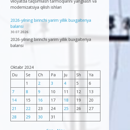
viloyatda taqsimlash tarmoqlarini yangilash va
modernizatsiya qilish ishlari
2026-yilning birinchi yarim yillik buxgalteriya
balansi
30.07.2026
2026-yilning birinchi yarim yillik buxgalteriya
balansi
Oktabr 2024
Du
Se
Ch
Pa
Ju
Sh
Ya
1
2
3
4
5
6
7
8
9
10
11
12
13
14
15
16
17
18
19
20
21
22
23
24
25
26
27
28
29
30
31