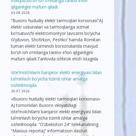
mavjud bo’sh ish o’rinlariga tanlov e’lon
qilganligini ma’lum qiladi.
03.08.2026
“Buxoro hududiy elektr tarmoqlari korxonasi”AJ
elektr uskunalari va tarmoqlariga xizmat
ko’rsatuvchi elektromontyor lavozimi bo’yicha
G’ijduvon, Shofirkon, Peshko’ hamda Romitan
tuman elektr ta’minoti korxonalarida mavjud
bo’sh ish o’rinlariga tanlov e’lon qilganligini
ma’lum qiladi.Tanlovda ishtirok etish istagida
Isteʼmolchilarni barqaror elektr energiyasi bilan
taʼminlash bo‘yicha tizimli ishlar amalga
oshirilmoqda.
30.07.2026
«Buxoro hududiy elektr tarmoqlari korxonasi»
AJ tomonidan Buxoro viloyatidagi
isteʼmolchilarni barqaror elektr energiyasi bilan
taʼminlash bo‘yicha tizimli ishlar amalga
oshirilmoqda. “O’zbekiston 24” telekanalining
“Maxsus reportaj” informatsion dasturi