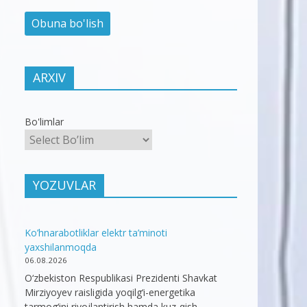
ARXIV
Bo'limlar
YOZUVLAR
Ko’hnarabotliklar elektr ta’minoti
yaxshilanmoqda
06.08.2026
O‘zbekiston Respublikasi Prezidenti Shavkat
Mirziyoyev raisligida yoqilg‘i-energetika
tarmog‘ini rivojlantirish hamda kuz-qish