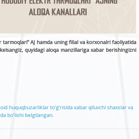
 tarmoqlari” AJ hamda uning filial va korxonalri faoliyatida
elsangiz, quyidagi aloqa manzillariga xabar berishingizni
id huquqbuzarliklar to‘g‘risida xabar qiluvchi shaxslar va
da bo‘lishi belgilangan
.