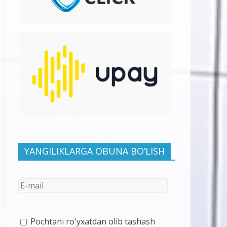
YANGILIKLARGA OBUNA BO’LISH
Pochtani ro'yxatdan olib tashash