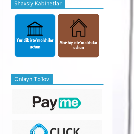
Shaxsiy Kabinetlar
Onlayn To’lov