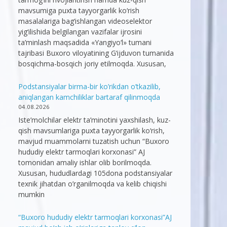
mavsumiga puxta tayyorgarlik ko‘rish
masalalariga bag‘ishlangan videoselektor
yig‘ilishida belgilangan vazifalar ijrosini
ta’minlash maqsadida «Yangiyo‘l» tumani
tajribasi Buxoro viloyatining G‘ijduvon tumanida
bosqichma-bosqich joriy etilmoqda. Xususan,
Podstansiyalar birma-bir ko’rikdan o’tkazilib,
aniqlangan kamchiliklar bartaraf qilinmoqda
04.08.2026
Iste’molchilar elektr ta’minotini yaxshilash, kuz-
qish mavsumlariga puxta tayyorgarlik ko‘rish,
mavjud muammolarni tuzatish uchun “Buxoro
hududiy elektr tarmoqlari korxonasi” AJ
tomonidan amaliy ishlar olib borilmoqda.
Xususan, hududlardagi 105dona podstansiyalar
texnik jihatdan o’rganilmoqda va kelib chiqishi
mumkin
“Buxoro hududiy elektr tarmoqlari korxonasi”AJ