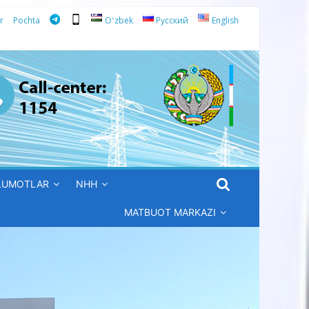
r
Pochta
Oʻzbek
Русский
English
’LUMOTLAR
NHH
MATBUOT MARKAZI