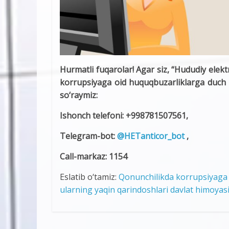
Hurmatli fuqarolar! Agar siz, “Hududiy elektr
korrupsiyaga oid huquqbuzarliklarga duch k
so‘raymiz:
Ishonch telefoni: +998781507561,
Telegram-bot:
@HETanticor_bot
,
Call-markaz: 1154
Eslatib o‘tamiz:
Qonunchilikda korrupsiyaga o
ularning yaqin qarindoshlari davlat himoyasi