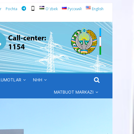
r
Pochta
Oʻzbek
Русский
English
’LUMOTLAR
NHH
MATBUOT MARKAZI