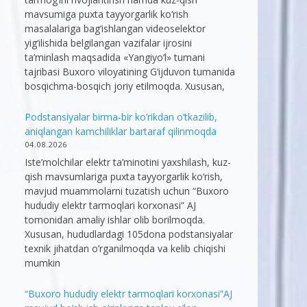
mavsumiga puxta tayyorgarlik ko‘rish
masalalariga bag‘ishlangan videoselektor
yig‘ilishida belgilangan vazifalar ijrosini
ta’minlash maqsadida «Yangiyo‘l» tumani
tajribasi Buxoro viloyatining G‘ijduvon tumanida
bosqichma-bosqich joriy etilmoqda. Xususan,
Podstansiyalar birma-bir ko’rikdan o’tkazilib,
aniqlangan kamchiliklar bartaraf qilinmoqda
04.08.2026
Iste’molchilar elektr ta’minotini yaxshilash, kuz-
qish mavsumlariga puxta tayyorgarlik ko‘rish,
mavjud muammolarni tuzatish uchun “Buxoro
hududiy elektr tarmoqlari korxonasi” AJ
tomonidan amaliy ishlar olib borilmoqda.
Xususan, hududlardagi 105dona podstansiyalar
texnik jihatdan o’rganilmoqda va kelib chiqishi
mumkin
“Buxoro hududiy elektr tarmoqlari korxonasi”AJ