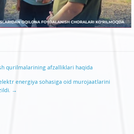
h qurilmalarining afzalliklari haqida
lektr energiya sohasiga oid murojaatlarini
ildi.
→