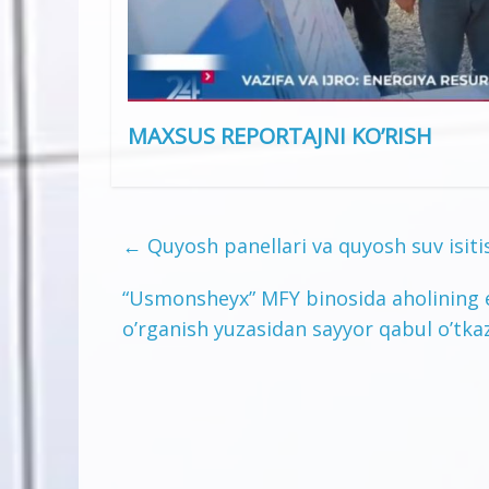
MAXSUS REPORTAJNI KO’RISH
←
Quyosh panellari va quyosh suv isitis
“Usmonsheyx” MFY binosida aholining e
o’rganish yuzasidan sayyor qabul o’tkaz