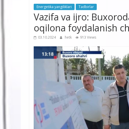
Energetika yangiliklari
Tadbirlar
Vazifa va ijro: Buxoro
oqilona foydalanish ch
03.10.2024
hetk
913 Views