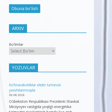
ARXIV
Bo'limlar
YOZUVLAR
Ko’hnarabotliklar elektr ta’minoti
yaxshilanmoqda
06.08.2026
O‘zbekiston Respublikasi Prezidenti Shavkat
Mirziyoyev raisligida yoqilg‘i-energetika
tarmog‘ini rivojlantirish hamda kuz-qish