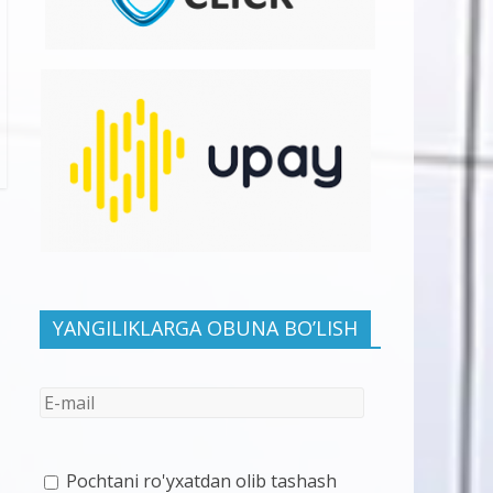
YANGILIKLARGA OBUNA BO’LISH
Pochtani ro'yxatdan olib tashash