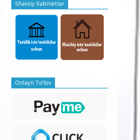
Shaxsiy Kabinetlar
Onlayn To’lov