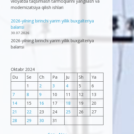
viloyatda taqsimlash tarmoqlarini yangilash va
modernizatsiya qilish ishlari
2026-yilning birinchi yarim yillik buxgalteriya
balansi
30.07.2026
2026-yilning birinchi yarim yillik buxgalteriya
balansi
Oktabr 2024
Du
Se
Ch
Pa
Ju
Sh
Ya
1
2
3
4
5
6
7
8
9
10
11
12
13
14
15
16
17
18
19
20
21
22
23
24
25
26
27
28
29
30
31