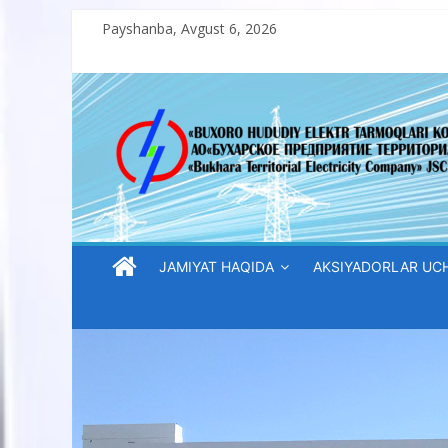
Skip
Payshanba, Avgust 6, 2026
to
content
“Buxoro
hududiy
elektr
tarmoqlari
JAMIYAT HAQIDA
AKSIYADORLAR UC
korxonasi”
AJ
“Buxoro