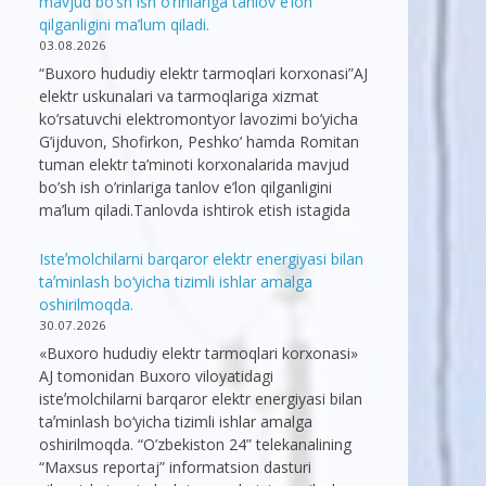
mavjud bo’sh ish o’rinlariga tanlov e’lon
qilganligini ma’lum qiladi.
03.08.2026
“Buxoro hududiy elektr tarmoqlari korxonasi”AJ
elektr uskunalari va tarmoqlariga xizmat
ko’rsatuvchi elektromontyor lavozimi bo’yicha
G’ijduvon, Shofirkon, Peshko’ hamda Romitan
tuman elektr ta’minoti korxonalarida mavjud
bo’sh ish o’rinlariga tanlov e’lon qilganligini
ma’lum qiladi.Tanlovda ishtirok etish istagida
Isteʼmolchilarni barqaror elektr energiyasi bilan
taʼminlash bo‘yicha tizimli ishlar amalga
oshirilmoqda.
30.07.2026
«Buxoro hududiy elektr tarmoqlari korxonasi»
AJ tomonidan Buxoro viloyatidagi
isteʼmolchilarni barqaror elektr energiyasi bilan
taʼminlash bo‘yicha tizimli ishlar amalga
oshirilmoqda. “O’zbekiston 24” telekanalining
“Maxsus reportaj” informatsion dasturi