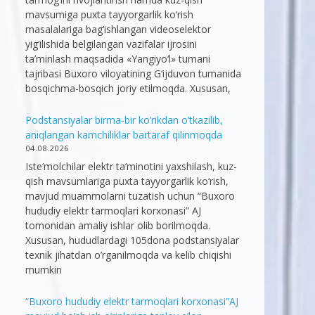
mavsumiga puxta tayyorgarlik ko‘rish
masalalariga bag‘ishlangan videoselektor
yig‘ilishida belgilangan vazifalar ijrosini
ta’minlash maqsadida «Yangiyo‘l» tumani
tajribasi Buxoro viloyatining G‘ijduvon tumanida
bosqichma-bosqich joriy etilmoqda. Xususan,
Podstansiyalar birma-bir ko’rikdan o’tkazilib,
aniqlangan kamchiliklar bartaraf qilinmoqda
04.08.2026
Iste’molchilar elektr ta’minotini yaxshilash, kuz-
qish mavsumlariga puxta tayyorgarlik ko‘rish,
mavjud muammolarni tuzatish uchun “Buxoro
hududiy elektr tarmoqlari korxonasi” AJ
tomonidan amaliy ishlar olib borilmoqda.
Xususan, hududlardagi 105dona podstansiyalar
texnik jihatdan o’rganilmoqda va kelib chiqishi
mumkin
“Buxoro hududiy elektr tarmoqlari korxonasi”AJ