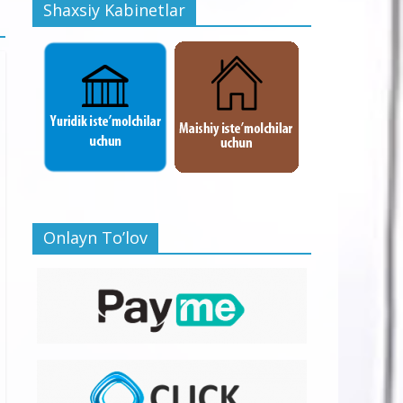
Shaxsiy Kabinetlar
Onlayn To’lov