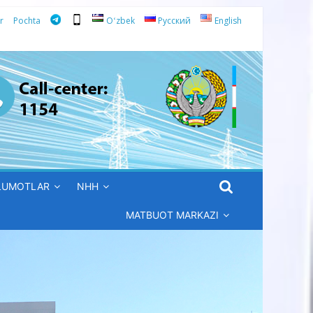
r
Pochta
Oʻzbek
Русский
English
’LUMOTLAR
NHH
MATBUOT MARKAZI