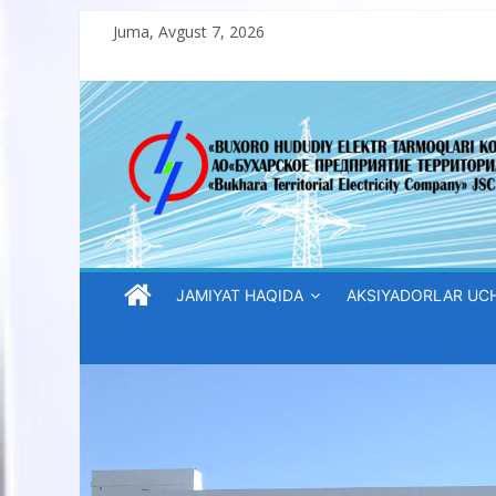
Skip
Juma, Avgust 7, 2026
to
content
“Buxoro
hududiy
elektr
tarmoqlari
JAMIYAT HAQIDA
AKSIYADORLAR UC
korxonasi”
AJ
“Buxoro