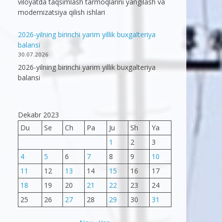
viloyatda taqsimlash tarmoqlarini yangilash va
modernizatsiya qilish ishlari
2026-yilning birinchi yarim yillik buxgalteriya
balansi
30.07.2026
2026-yilning birinchi yarim yillik buxgalteriya
balansi
Dekabr 2023
Du
Se
Ch
Pa
Ju
Sh
Ya
1
2
3
4
5
6
7
8
9
10
11
12
13
14
15
16
17
18
19
20
21
22
23
24
25
26
27
28
29
30
31