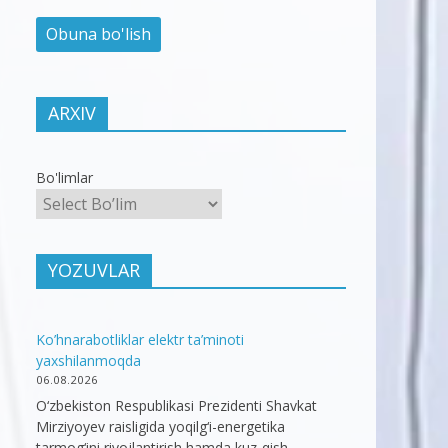
ARXIV
Bo'limlar
YOZUVLAR
Ko’hnarabotliklar elektr ta’minoti
yaxshilanmoqda
06.08.2026
O‘zbekiston Respublikasi Prezidenti Shavkat
Mirziyoyev raisligida yoqilg‘i-energetika
tarmog‘ini rivojlantirish hamda kuz-qish