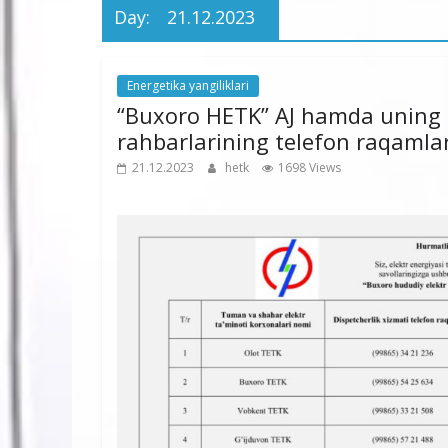
Day:
21.12.2023
Energetika yangiliklari
“Buxoro HETK” AJ hamda uning 
rahbarlarining telefon raqamlar
21.12.2023
hetk
1698 Views