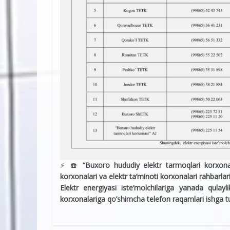
⚡️ ☎️
“Buxoro hududiy elektr tarmoqlari korxona
korxonalari va elektr ta’minoti korxonalari rahbarlar
Elektr energiyasi iste’molchilariga yanada qula
korxonalariga qo’shimcha telefon raqamlari ishga tu