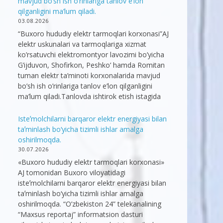
mavjud bo’sh ish o’rinlariga tanlov e’lon
qilganligini ma’lum qiladi.
03.08.2026
“Buxoro hududiy elektr tarmoqlari korxonasi”AJ
elektr uskunalari va tarmoqlariga xizmat
ko’rsatuvchi elektromontyor lavozimi bo’yicha
G’ijduvon, Shofirkon, Peshko’ hamda Romitan
tuman elektr ta’minoti korxonalarida mavjud
bo’sh ish o’rinlariga tanlov e’lon qilganligini
ma’lum qiladi.Tanlovda ishtirok etish istagida
Isteʼmolchilarni barqaror elektr energiyasi bilan
taʼminlash bo‘yicha tizimli ishlar amalga
oshirilmoqda.
30.07.2026
«Buxoro hududiy elektr tarmoqlari korxonasi»
AJ tomonidan Buxoro viloyatidagi
isteʼmolchilarni barqaror elektr energiyasi bilan
taʼminlash bo‘yicha tizimli ishlar amalga
oshirilmoqda. “O’zbekiston 24” telekanalining
“Maxsus reportaj” informatsion dasturi