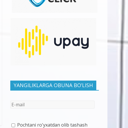
YANGILIKLARGA OBUNA BO’LISH
Pochtani ro'yxatdan olib tashash