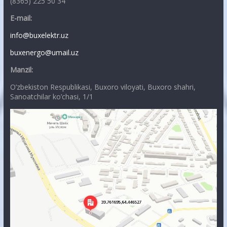
(8365) 225 50 34
E-mail:
info@buxelektr.uz
buxenergo@umail.uz
Manzil:
O’zbekiston Respublikasi, Buxoro viloyati, Buxoro shahri,
Sanoatchilar ko’chasi, 1/1