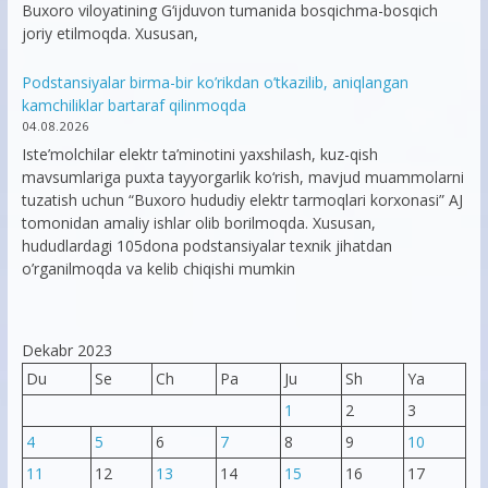
Buxoro viloyatining G‘ijduvon tumanida bosqichma-bosqich
joriy etilmoqda. Xususan,
Podstansiyalar birma-bir ko’rikdan o’tkazilib, aniqlangan
kamchiliklar bartaraf qilinmoqda
04.08.2026
Iste’molchilar elektr ta’minotini yaxshilash, kuz-qish
mavsumlariga puxta tayyorgarlik ko‘rish, mavjud muammolarni
tuzatish uchun “Buxoro hududiy elektr tarmoqlari korxonasi” AJ
tomonidan amaliy ishlar olib borilmoqda. Xususan,
hududlardagi 105dona podstansiyalar texnik jihatdan
o’rganilmoqda va kelib chiqishi mumkin
Dekabr 2023
Du
Se
Ch
Pa
Ju
Sh
Ya
1
2
3
4
5
6
7
8
9
10
11
12
13
14
15
16
17