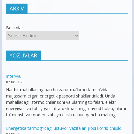
ARXIV
Bo'limlar
YOZUVLAR
Intervyu
07.08.2026
Har bir mahallaning barcha zarur ma’lumotlarni o‘zida
mujassam etgan energetik pasporti shakllantiriladi. Unda
mahalladagi iste’molchilar soni va ularning toifalari, elektr
energiyasi va tabiiy gaz infratuzilmasining mavjud holati, ularni
ta’mirlash va modernizatsiya qilish uchun qancha mablag‘
Energetika tarmogʻidagi ustuvor vazifalar ijrosi koʻrib chiqildi
07.08.2026