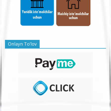
Onlayn To’lov