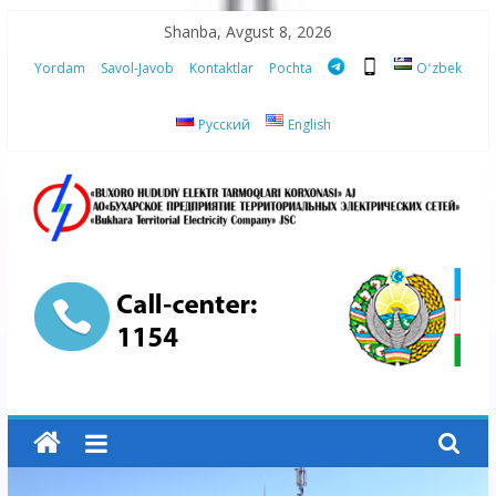
Skip
Shanba, Avgust 8, 2026
to
Yordam
Savol-Javob
Kontaktlar
Pochta
Oʻzbek
content
Русский
English
“Buxoro
hududiy
elektr
tarmoqlari