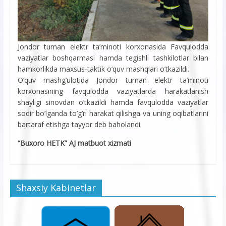
Jondor tuman elektr ta’minoti korxonasida Favqulodda
vaziyatlar boshqarmasi hamda tegishli tashkilotlar bilan
hamkorlikda maxsus-taktik o’quv mashqlari o’tkazildi.
O’quv mashg’ulotida Jondor tuman elektr ta’minoti
korxonasining favqulodda vaziyatlarda harakatlanish
shayligi sinovdan o’tkazildi hamda favqulodda vaziyatlar
sodir bo’lganda to’g’ri harakat qilishga va uning oqibatlarini
bartaraf etishga tayyor deb baholandi.
“Buxoro HETK” AJ matbuot xizmati
Shaxsiy Kabinetlar