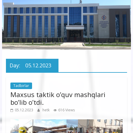
korxonasi”
AJ
“Buxoro
hududiy
elektr
tarmoqlari
Day:
05.12.2023
korxonasi”
AJ
Tadbirlar
Maxsus taktik o’quv mashqlari
bo’lib o’tdi.
05.12.2023
hetk
616 Views