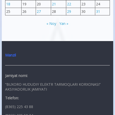
18
19
20
21
22
23
24
25
26
27
28
29
30
31
« Noy
Yan »
Manzil
Jamiyat nomi:
“BUXORO HUDUDIY ELEKTR TARMOQLARI KORXONASI”
AKSIYADORLIK JAMIYATI
Telefon:
(8365) 225 43 88