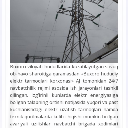
Buxoro viloyati hududlarida kuzatilayotgan sovuq
ob-havo sharoitiga qaramasdan «Buxoro hududiy
elektr tarmoqlari korxonasi» AJ tomonidan 24/7
navbatchilik rejimi asosida ish jarayonlari tashkil
qilingan. Izg’irinli kunlarda elektr energiyasiga
bo’lgan talabning ortishi natijasida yuqori va past
kuchlanishdagi elektr uzatish tarmoqlari hamda
texnik qurilmalarda kelib chiqishi mumkin bo’lgan
avariyali uzilishlar navbatchi brigada xodimlari