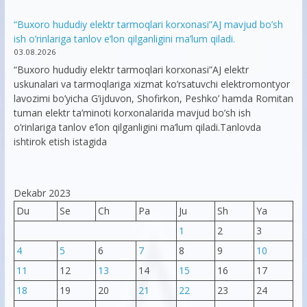
“Buxoro hududiy elektr tarmoqlari korxonasi”AJ mavjud bo’sh
ish o’rinlariga tanlov e’lon qilganligini ma’lum qiladi.
03.08.2026
“Buxoro hududiy elektr tarmoqlari korxonasi”AJ elektr
uskunalari va tarmoqlariga xizmat ko’rsatuvchi elektromontyor
lavozimi bo’yicha G’ijduvon, Shofirkon, Peshko’ hamda Romitan
tuman elektr ta’minoti korxonalarida mavjud bo’sh ish
o’rinlariga tanlov e’lon qilganligini ma’lum qiladi.Tanlovda
ishtirok etish istagida
Dekabr 2023
Du
Se
Ch
Pa
Ju
Sh
Ya
1
2
3
4
5
6
7
8
9
10
11
12
13
14
15
16
17
18
19
20
21
22
23
24