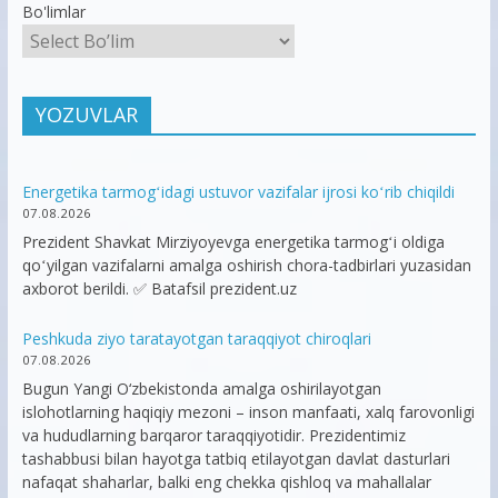
Bo'limlar
YOZUVLAR
Energetika tarmogʻidagi ustuvor vazifalar ijrosi koʻrib chiqildi
07.08.2026
Prezident Shavkat Mirziyoyevga energetika tarmogʻi oldiga
qoʻyilgan vazifalarni amalga oshirish chora-tadbirlari yuzasidan
axborot berildi. ✅ Batafsil prezident.uz
Peshkuda ziyo taratayotgan taraqqiyot chiroqlari
07.08.2026
Bugun Yangi O‘zbekistonda amalga oshirilayotgan
islohotlarning haqiqiy mezoni – inson manfaati, xalq farovonligi
va hududlarning barqaror taraqqiyotidir. Prezidentimiz
tashabbusi bilan hayotga tatbiq etilayotgan davlat dasturlari
nafaqat shaharlar, balki eng chekka qishloq va mahallalar