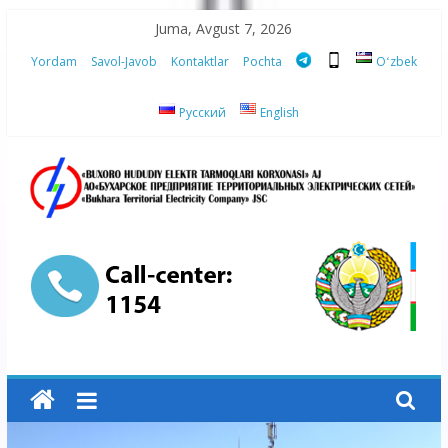
Skip
Juma, Avgust 7, 2026
to
Yordam
Savol-Javob
Kontaktlar
Pochta
Oʻzbek
content
Русский
English
“Buxoro
hududiy
elektr
tarmoqlari