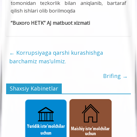
tomonidan tezkorlik bilan aniqlanib, bartaraf
qilish ishlari olib borilmoqda
“Buxoro HETK” AJ matbuot xizmati
←
Korrupsiyaga qarshi kurashishga
barchamiz mas’ulmiz.
Brifing
→
Shaxsiy Kabinetlar