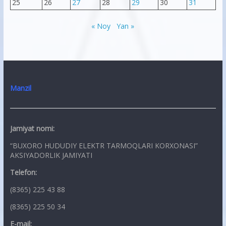
25
26
27
28
29
30
31
« Noy
Yan »
Manzil
Jamiyat nomi:
“BUXORO HUDUDIY ELEKTR TARMOQLARI KORXONASI”
AKSIYADORLIK JAMIYATI
Telefon:
(8365) 225 43 88
(8365) 225 50 34
E-mail: