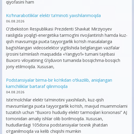
qiyofasini ham
Ko’hnarabotliklar elektr ta’minoti yaxshilanmoqda
06.08.2026
O‘zbekiston Respublikasi Prezidenti Shavkat Mirziyoyev
raisligida yoqilg‘i-energetika tarmog‘ini rivojlantirish hamda kuz-
qish mavsumiga puxta tayyorgarlik ko‘rish masalalariga
bag‘ishlangan videoselektor yig‘ilishida belgilangan vazifalar
ijrosini ta’minlash maqsadida «Yangiyo‘l» tumani tajribasi
Buxoro viloyatining G‘ijduvon tumanida bosqichma-bosqich
joriy etilmoqda. Xususan,
Podstansiyalar birma-bir ko’rikdan o’tkazilib, aniqlangan
kamchiliklar bartaraf qilinmoqda
04.08.2026
Iste’molchilar elektr ta’minotini yaxshilash, kuz-qish
mavsumlariga puxta tayyorgarlik ko‘rish, mavjud muammolarni
tuzatish uchun “Buxoro hududiy elektr tarmoqlari korxonasi” AJ
tomonidan amaliy ishlar olib borilmoqda. Xususan,
hududlardagi 105dona podstansiyalar texnik jihatdan
o’rganilmoqda va kelib chiqishi mumkin