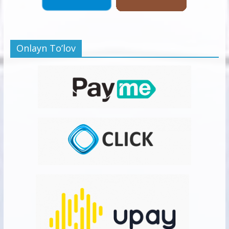
Onlayn To’lov