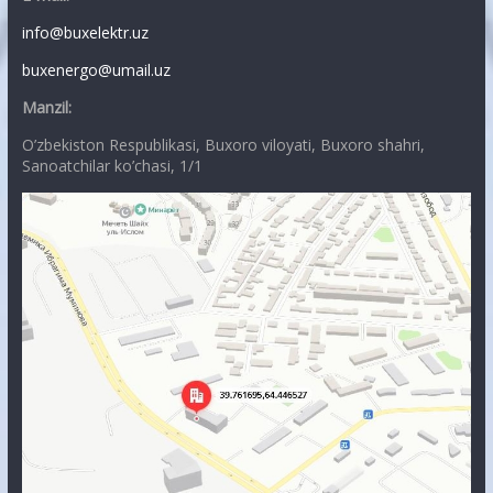
info@buxelektr.uz
buxenergo@umail.uz
Manzil:
O’zbekiston Respublikasi, Buxoro viloyati, Buxoro shahri,
Sanoatchilar ko’chasi, 1/1