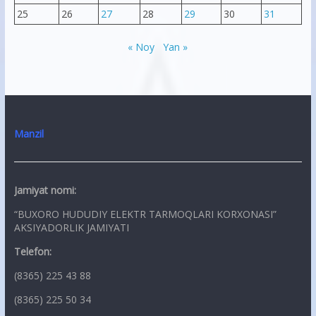
25
26
27
28
29
30
31
« Noy
Yan »
Manzil
Jamiyat nomi:
“BUXORO HUDUDIY ELEKTR TARMOQLARI KORXONASI”
AKSIYADORLIK JAMIYATI
Telefon:
(8365) 225 43 88
(8365) 225 50 34