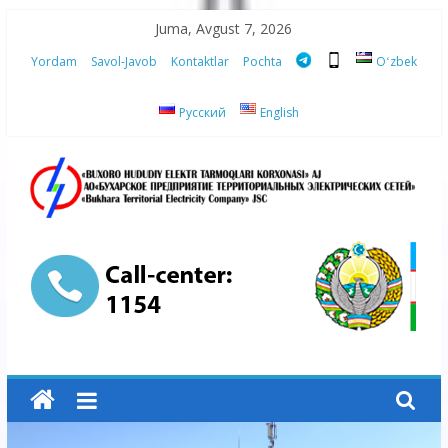
Skip
Juma, Avgust 7, 2026
to
Yordam
Savol-Javob
Kontaktlar
Pochta
Oʻzbek
content
Русский
English
“Buxoro
hududiy
elektr
tarmoqlari