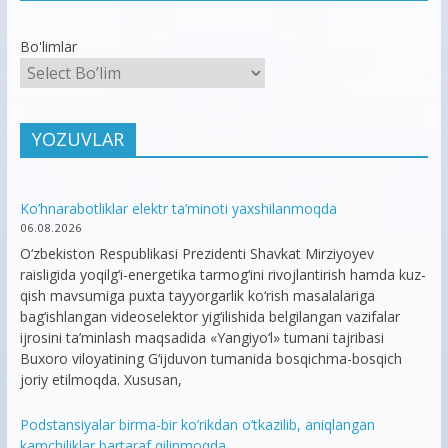
Bo'limlar
YOZUVLAR
Ko’hnarabotliklar elektr ta’minoti yaxshilanmoqda
06.08.2026
O‘zbekiston Respublikasi Prezidenti Shavkat Mirziyoyev
raisligida yoqilg‘i-energetika tarmog‘ini rivojlantirish hamda kuz-
qish mavsumiga puxta tayyorgarlik ko‘rish masalalariga
bag‘ishlangan videoselektor yig‘ilishida belgilangan vazifalar
ijrosini ta’minlash maqsadida «Yangiyo‘l» tumani tajribasi
Buxoro viloyatining G‘ijduvon tumanida bosqichma-bosqich
joriy etilmoqda. Xususan,
Podstansiyalar birma-bir ko’rikdan o’tkazilib, aniqlangan
kamchiliklar bartaraf qilinmoqda