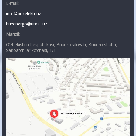
E-mail:
info@buxelektr.uz
buxenergo@umail.uz
Manzil:
O’zbekiston Respublikasi, Buxoro viloyati, Buxoro shahri,
Sanoatchilar ko’chasi, 1/1