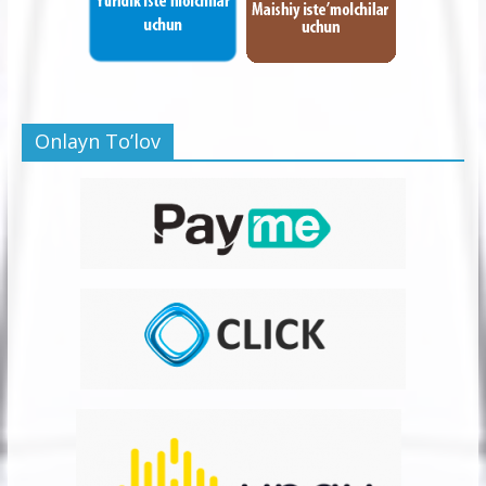
Onlayn To’lov