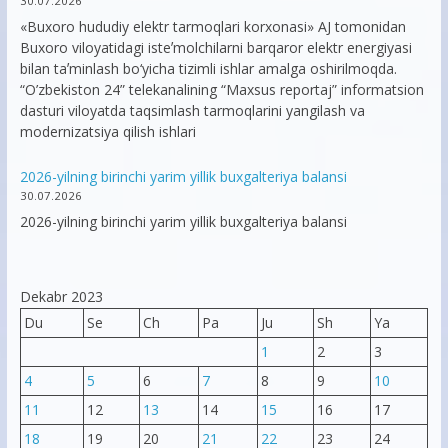
30.07.2026
«Buxoro hududiy elektr tarmoqlari korxonasi» AJ tomonidan
Buxoro viloyatidagi isteʼmolchilarni barqaror elektr energiyasi
bilan taʼminlash bo‘yicha tizimli ishlar amalga oshirilmoqda.
“O’zbekiston 24” telekanalining “Maxsus reportaj” informatsion
dasturi viloyatda taqsimlash tarmoqlarini yangilash va
modernizatsiya qilish ishlari
2026-yilning birinchi yarim yillik buxgalteriya balansi
30.07.2026
2026-yilning birinchi yarim yillik buxgalteriya balansi
Dekabr 2023
Du
Se
Ch
Pa
Ju
Sh
Ya
1
2
3
4
5
6
7
8
9
10
11
12
13
14
15
16
17
18
19
20
21
22
23
24