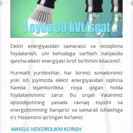
Elektr energiyasidan samarasiz va nooqilona
foydalanish, uni behudaga sarflash natijasida
qancha elektr energiyasi isrof bo’lishini bilasizmi?.
Hurmatli yurtdoshlar, har birimiz xonadonimiz
yoki ish joyimizda elektr energiyasidan oqilona
hamda tejamkorlikka rioya qilgan holda
foydalanishimiz zarur. Bu orqali Vatanimiz
iqtisodiyotining yanada ravnaq topishi va
energotizimning barqaror va samarali ishlashiga
o’z hissamizni qo’shgan bo’lamiz.
MAXSUS VIDEOROLIKNI KO’RISH