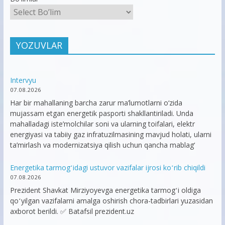
YOZUVLAR
Intervyu
07.08.2026
Har bir mahallaning barcha zarur ma’lumotlarni o‘zida
mujassam etgan energetik pasporti shakllantiriladi. Unda
mahalladagi iste’molchilar soni va ularning toifalari, elektr
energiyasi va tabiiy gaz infratuzilmasining mavjud holati, ularni
ta’mirlash va modernizatsiya qilish uchun qancha mablag‘
Energetika tarmogʻidagi ustuvor vazifalar ijrosi koʻrib chiqildi
07.08.2026
Prezident Shavkat Mirziyoyevga energetika tarmogʻi oldiga
qoʻyilgan vazifalarni amalga oshirish chora-tadbirlari yuzasidan
axborot berildi. ✅ Batafsil prezident.uz