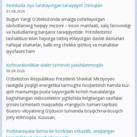
Peshkuda ziyo taratayotgan taraqqiyot chiroqlari
07.08.2026
Bugun Yangi O‘zbekistonda amalga oshirilayotgan
islohotlarning haqiqiy mezoni – inson manfaati, xalq farovonligi
va hududlarning barqaror taraqqiyotidir. Prezidentimiz
tashabbusi bilan hayotga tatbiq etilayotgan davlat dasturlari
nafaqat shaharlar, balki eng chekka qishloq va mahallalar
qiyofasini ham
Ko’hnarabotliklar elektr ta’minoti yaxshilanmoqda
06.08.2026
O‘zbekiston Respublikasi Prezidenti Shavkat Mirziyoyev
raisligida yoqilg‘i-energetika tarmog‘ini rivojlantirish hamda kuz-
qish mavsumiga puxta tayyorgarlik ko‘rish masalalariga
bag‘ishlangan videoselektor yig‘ilishida belgilangan vazifalar
ijrosini ta’minlash maqsadida «Yangiyo‘l» tumani tajribasi
Buxoro viloyatining G‘ijduvon tumanida bosqichma-bosqich
joriy etilmoqda. Xususan,
Podstansiyalar birma-bir ko’rikdan o’tkazilib, aniqlangan