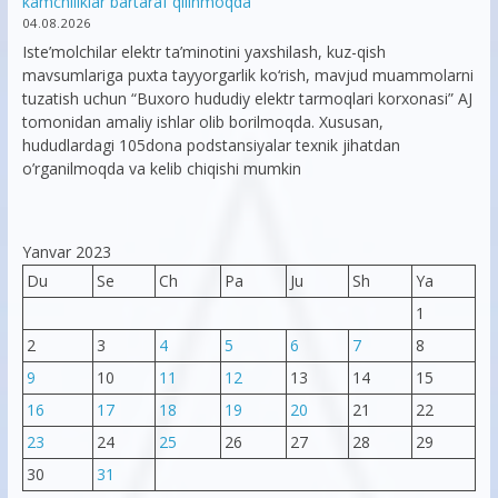
kamchiliklar bartaraf qilinmoqda
04.08.2026
Iste’molchilar elektr ta’minotini yaxshilash, kuz-qish
mavsumlariga puxta tayyorgarlik ko‘rish, mavjud muammolarni
tuzatish uchun “Buxoro hududiy elektr tarmoqlari korxonasi” AJ
tomonidan amaliy ishlar olib borilmoqda. Xususan,
hududlardagi 105dona podstansiyalar texnik jihatdan
o’rganilmoqda va kelib chiqishi mumkin
Yanvar 2023
Du
Se
Ch
Pa
Ju
Sh
Ya
1
2
3
4
5
6
7
8
9
10
11
12
13
14
15
16
17
18
19
20
21
22
23
24
25
26
27
28
29
30
31