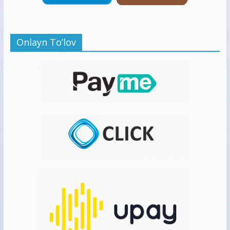
Onlayn To’lov