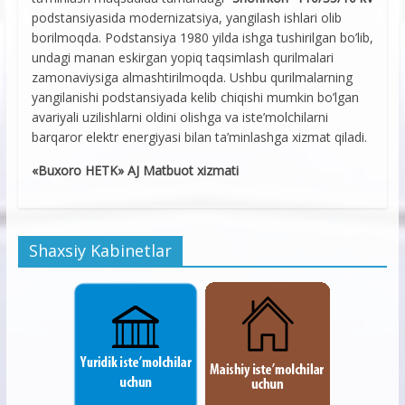
podstansiyasida modernizatsiya, yangilash ishlari olib
borilmoqda. Podstansiya 1980 yilda ishga tushirilgan bo’lib,
undagi manan eskirgan yopiq taqsimlash qurilmalari
zamonaviysiga almashtirilmoqda. Ushbu qurilmalarning
yangilanishi podstansiyada kelib chiqishi mumkin bo’lgan
avariyali uzilishlarni oldini olishga va iste’molchilarni
barqaror elektr energiyasi bilan ta’minlashga xizmat qiladi.
«Buxoro HETK» AJ Matbuot xizmati
Shaxsiy Kabinetlar