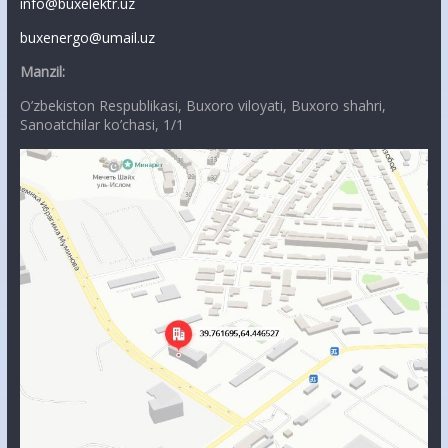
info@buxelektr.uz
buxenergo@umail.uz
Manzil:
O’zbekiston Respublikasi, Buxoro viloyati, Buxoro shahri,
Sanoatchilar ko’chasi, 1/1