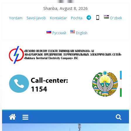
Skip
Shanba, Avgust 8, 2026
to
Yordam
Savol-Javob
Kontaktlar
Pochta
Oʻzbek
content
Русский
English
“Buxoro
hududiy
elektr
tarmoqlari