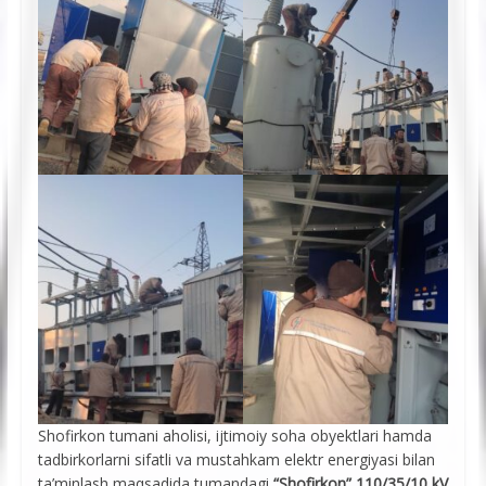
Shofirkon tumani aholisi, ijtimoiy soha obyektlari hamda
tadbirkorlarni sifatli va mustahkam elektr energiyasi bilan
ta’minlash maqsadida tumandagi
“Shofirkon” 110/35/10 kV