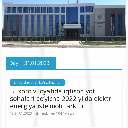
korxonasi”
AJ
“Buxoro
hududiy
elektr
tarmoqlari
Day:
31.01.2023
korxonasi”
AJ
Ishlab chiqarish ko'rsatkichlari
Buxoro viloyatida iqtisodiyot
sohalari bo’yicha 2022 yilda elektr
energiya iste’moli tarkibi
31.01.2023
hetk
1047 Views