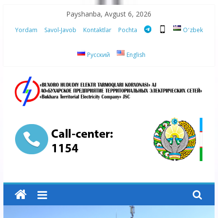
Skip
Payshanba, Avgust 6, 2026
to
Yordam
Savol-Javob
Kontaktlar
Pochta
Oʻzbek
content
Русский
English
“Buxoro
hududiy
elektr
tarmoqlari