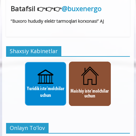
Batafsil 👉👉👉
@buxenergo
“Buxoro hududiy elektr tarmoqlari korxonasi” AJ
Shaxsiy Kabinetlar
Onlayn To’lov