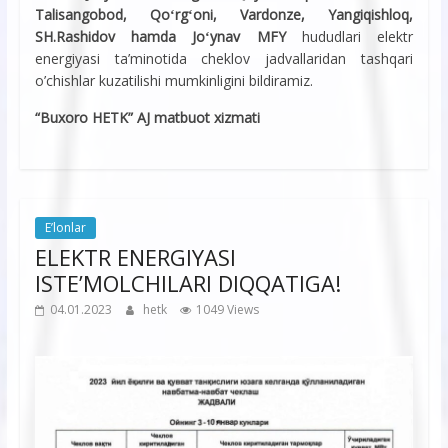
Talisangobod, Qoʻrgʻoni, Vardonze, Yangiqishloq,
SH.Rashidov hamda Joʻynav MFY
hududlari elektr
energiyasi ta’minotida cheklov jadvallaridan tashqari
o’chishlar kuzatilishi mumkinligini bildiramiz.
“Buxoro HETK” AJ matbuot xizmati
E’lonlar
ELEKTR ENERGIYASI
ISTE’MOLCHILARI DIQQATIGA!
04.01.2023
hetk
1049 Views