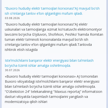
“Buxoro hududiy elektr tarmoqlari korxonasi”AJ mavjud bo’sh
ish o’rinlariga tanlov e’lon qilganligini ma’lum qiladi.
03.08.2026
“Buxoro hududiy elektr tarmoqlari korxonasi”AJ elektr
uskunalari va tarmoqlariga xizmat ko’rsatuvchi elektromontyor
lavozimi bo’yicha G’ijduvon, Shofirkon, Peshko’ hamda Romitan
tuman elektr ta’minoti korxonalarida mavjud bo’sh ish
o’rinlariga tanlov e’lon qilganligini ma’lum qiladi.Tanlovda
ishtirok etish istagida
Isteʼmolchilarni barqaror elektr energiyasi bilan taʼminlash
bo‘yicha tizimli ishlar amalga oshirilmoqda.
30.07.2026
«Buxoro hududiy elektr tarmoqlari korxonasi» AJ tomonidan
Buxoro viloyatidagi isteʼmolchilarni barqaror elektr energiyasi
bilan taʼminlash bo‘yicha tizimli ishlar amalga oshirilmoqda.
“O’zbekiston 24” telekanalining “Maxsus reportaj” informatsion
dasturi viloyatda taqsimlash tarmoqlarini yangilash va
modernizatsiya qilish ishlari