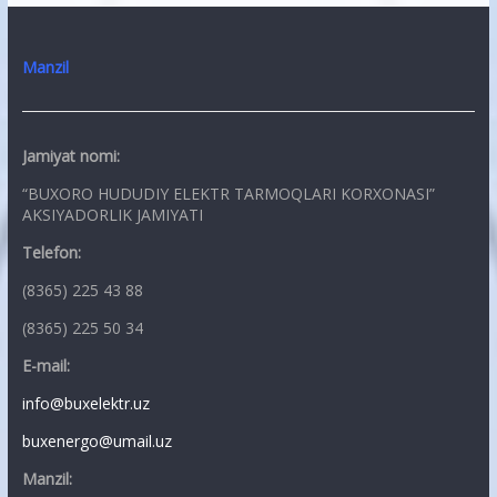
Manzil
Jamiyat nomi:
“BUXORO HUDUDIY ELEKTR TARMOQLARI KORXONASI”
AKSIYADORLIK JAMIYATI
Telefon:
(8365) 225 43 88
(8365) 225 50 34
E-mail:
info@buxelektr.uz
buxenergo@umail.uz
Manzil: