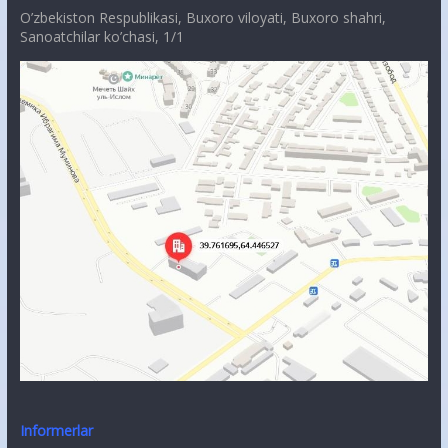
O’zbekiston Respublikasi, Buxoro viloyati, Buxoro shahri,
Sanoatchilar ko’chasi, 1/1
Informerlar