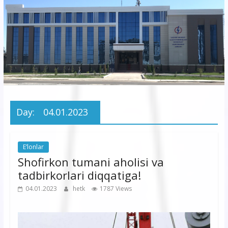
korxonasi”
AJ
“Buxoro
hududiy
elektr
tarmoqlari
Day:
04.01.2023
korxonasi”
AJ
E’lonlar
Shofirkon tumani aholisi va
tadbirkorlari diqqatiga!
04.01.2023
hetk
1787 Views