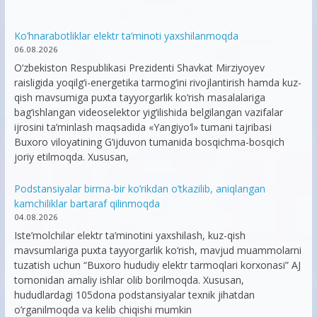
Ko’hnarabotliklar elektr ta’minoti yaxshilanmoqda
06.08.2026
O‘zbekiston Respublikasi Prezidenti Shavkat Mirziyoyev
raisligida yoqilg‘i-energetika tarmog‘ini rivojlantirish hamda kuz-
qish mavsumiga puxta tayyorgarlik ko‘rish masalalariga
bag‘ishlangan videoselektor yig‘ilishida belgilangan vazifalar
ijrosini ta’minlash maqsadida «Yangiyo‘l» tumani tajribasi
Buxoro viloyatining G‘ijduvon tumanida bosqichma-bosqich
joriy etilmoqda. Xususan,
Podstansiyalar birma-bir ko’rikdan o’tkazilib, aniqlangan
kamchiliklar bartaraf qilinmoqda
04.08.2026
Iste’molchilar elektr ta’minotini yaxshilash, kuz-qish
mavsumlariga puxta tayyorgarlik ko‘rish, mavjud muammolarni
tuzatish uchun “Buxoro hududiy elektr tarmoqlari korxonasi” AJ
tomonidan amaliy ishlar olib borilmoqda. Xususan,
hududlardagi 105dona podstansiyalar texnik jihatdan
o’rganilmoqda va kelib chiqishi mumkin