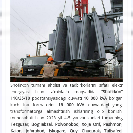
Shofirkon tumani aholisi va tadbirkorlarini sifatli elektr
energiyasi bilan ta’minlash maqsadida
“Shofirkon”
110/35/10
podstansiyasidagi quvvati
10 000 kVA
bo’lgan
kuch transformatorini
16 000 kVA
quvvatdagi yangi
transformatorga almashtirish ishlarining olib borilishi
munosabati bilan 2023 yil 4-5 yanvar kunlari tumanning
Tezguzar, Bogʻiabzal, Polvonobod, Xo’ja Orif, Pashmon,
Kalon, Joʻyrabod, Iskogare, Quyi Chuqurak, Talisafed,