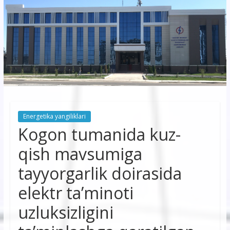
korxonasi”
AJ
“Buxoro
hududiy
elektr
tarmoqlari
Energetika yangiliklari
korxonasi”
Kogon tumanida kuz-
AJ
qish mavsumiga
tayyorgarlik doirasida
elektr ta’minoti
uzluksizligini