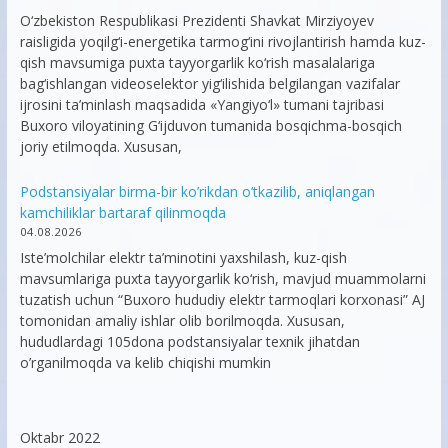
O‘zbekiston Respublikasi Prezidenti Shavkat Mirziyoyev
raisligida yoqilg‘i-energetika tarmog‘ini rivojlantirish hamda kuz-
qish mavsumiga puxta tayyorgarlik ko‘rish masalalariga
bag‘ishlangan videoselektor yig‘ilishida belgilangan vazifalar
ijrosini ta’minlash maqsadida «Yangiyo‘l» tumani tajribasi
Buxoro viloyatining G‘ijduvon tumanida bosqichma-bosqich
joriy etilmoqda. Xususan,
Podstansiyalar birma-bir ko’rikdan o’tkazilib, aniqlangan
kamchiliklar bartaraf qilinmoqda
04.08.2026
Iste’molchilar elektr ta’minotini yaxshilash, kuz-qish
mavsumlariga puxta tayyorgarlik ko‘rish, mavjud muammolarni
tuzatish uchun “Buxoro hududiy elektr tarmoqlari korxonasi” AJ
tomonidan amaliy ishlar olib borilmoqda. Xususan,
hududlardagi 105dona podstansiyalar texnik jihatdan
o’rganilmoqda va kelib chiqishi mumkin
Oktabr 2022