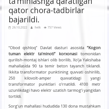
ta’minlashga qaratilgan
qator chora-tadbirlar
bajarildi.
26.10.2022
hetk
757 Views
“Obod qishloq” Davlat dasturi asosida
“Kogon
tuman elektr ta’minoti” korxonasi
tomonidan
qurilish-montaj ishlari olib borilib, Xo‘ja Yakshaba
mahallasida 90 ta temir beton tayanch tiklandi.
Ikkita transformator punktining quvvati oshirilib,
250 kilovolt-amper quvvatidagi yangi
transformator punktlari o‘rnatildi. 4100 metr
uzunlikdagi havo elektr uzatish tarmog‘i yangidan
tortildi.
Sorg‘un mahallasi hududida 130 dona mustahkam