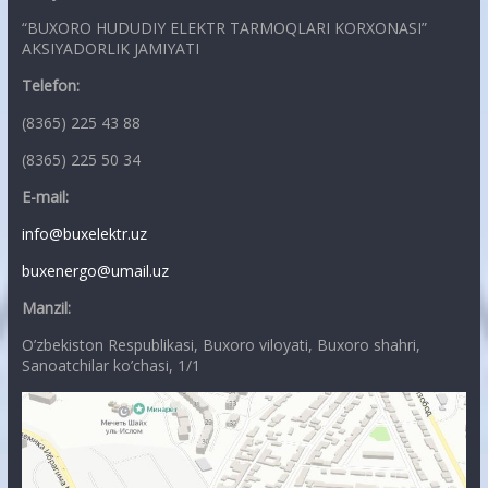
“BUXORO HUDUDIY ELEKTR TARMOQLARI KORXONASI”
AKSIYADORLIK JAMIYATI
Telefon:
(8365) 225 43 88
(8365) 225 50 34
E-mail:
info@buxelektr.uz
buxenergo@umail.uz
Manzil:
O’zbekiston Respublikasi, Buxoro viloyati, Buxoro shahri,
Sanoatchilar ko’chasi, 1/1