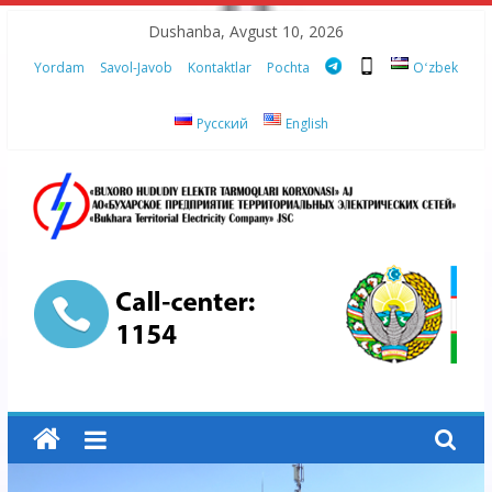
Skip
Dushanba, Avgust 10, 2026
to
Yordam
Savol-Javob
Kontaktlar
Pochta
Oʻzbek
content
Русский
English
“Buxoro
hududiy
elektr
tarmoqlari