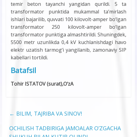
temir beton tayanchi yangidan qurildi. 5 ta
transformator punktida mukammal ta’mirlash
ishlari bajarilib, quvvati 100 kilovolt-amper bo‘lgan
transformator 250 kilovolt-amper bo‘lgan
transformator punktiga almashtirildi. Shuningdek,
5500 metr uzunlikda 0,4 kV kuchlanishdagi havo
elektr uzatish tarmog‘i yangilanib, zamonaviy SIP
kabellari tortildi.
Batafsil
Tohir ISTATOV (surat),O‘zA
←
BILIM, TAJRIBA VA SINOV!
OCHILISH TADBIRIGA JAMOALAR O’ZGACHA
SHUKUH BILAN KUTIB OLINDI.
→