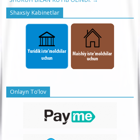
Shaxsiy Kabinetlar
Onlayn To’lov