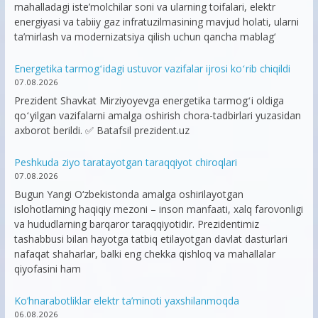
mahalladagi iste’molchilar soni va ularning toifalari, elektr
energiyasi va tabiiy gaz infratuzilmasining mavjud holati, ularni
ta’mirlash va modernizatsiya qilish uchun qancha mablag‘
Energetika tarmogʻidagi ustuvor vazifalar ijrosi koʻrib chiqildi
07.08.2026
Prezident Shavkat Mirziyoyevga energetika tarmogʻi oldiga
qoʻyilgan vazifalarni amalga oshirish chora-tadbirlari yuzasidan
axborot berildi. ✅ Batafsil prezident.uz
Peshkuda ziyo taratayotgan taraqqiyot chiroqlari
07.08.2026
Bugun Yangi O‘zbekistonda amalga oshirilayotgan
islohotlarning haqiqiy mezoni – inson manfaati, xalq farovonligi
va hududlarning barqaror taraqqiyotidir. Prezidentimiz
tashabbusi bilan hayotga tatbiq etilayotgan davlat dasturlari
nafaqat shaharlar, balki eng chekka qishloq va mahallalar
qiyofasini ham
Ko’hnarabotliklar elektr ta’minoti yaxshilanmoqda
06.08.2026