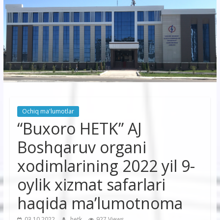
korxonasi”
AJ
“Buxoro
hududiy
elektr
tarmoqlari
Ochiq ma'lumotlar
korxonasi”
“Buxoro HETK” AJ
AJ
Boshqaruv organi
xodimlarining 2022 yil 9-
oylik xizmat safarlari
haqida ma’lumotnoma
03.10.2022
hetk
927 Views