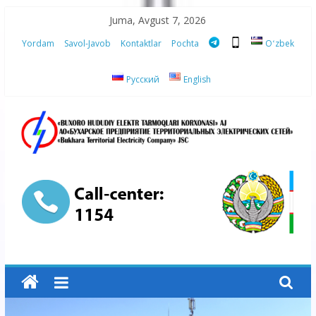
Skip
Juma, Avgust 7, 2026
to
Yordam
Savol-Javob
Kontaktlar
Pochta
Oʻzbek
content
Русский
English
“Buxoro
hududiy
elektr
tarmoqlari