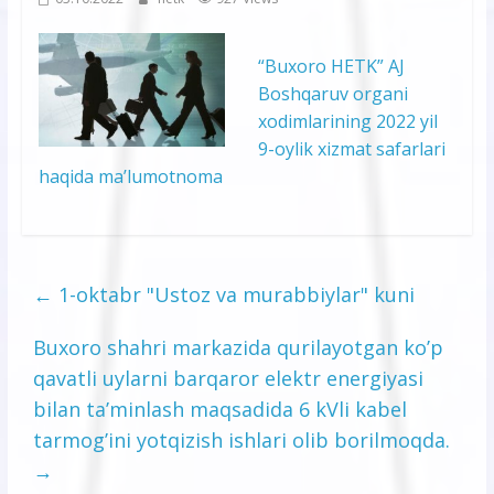
“Buxoro HETK” AJ
Boshqaruv organi
xodimlarining 2022 yil
9-oylik xizmat safarlari
haqida ma’lumotnoma
←
1-oktabr "Ustoz va murabbiylar" kuni
Buxoro shahri markazida qurilayotgan ko’p
qavatli uylarni barqaror elektr energiyasi
bilan ta’minlash maqsadida 6 kVli kabel
tarmog’ini yotqizish ishlari olib borilmoqda.
→