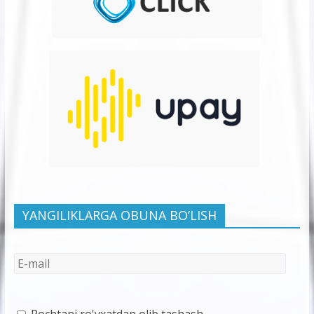
YANGILIKLARGA OBUNA BO’LISH
Pochtani ro'yxatdan olib tashash