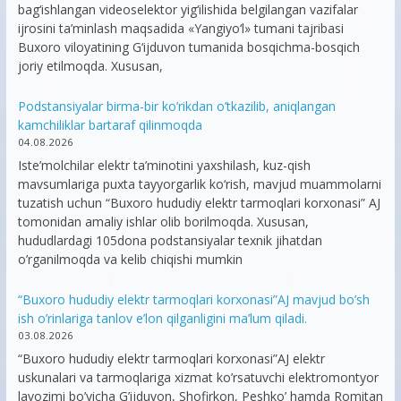
bag‘ishlangan videoselektor yig‘ilishida belgilangan vazifalar
ijrosini ta’minlash maqsadida «Yangiyo‘l» tumani tajribasi
Buxoro viloyatining G‘ijduvon tumanida bosqichma-bosqich
joriy etilmoqda. Xususan,
Podstansiyalar birma-bir ko’rikdan o’tkazilib, aniqlangan
kamchiliklar bartaraf qilinmoqda
04.08.2026
Iste’molchilar elektr ta’minotini yaxshilash, kuz-qish
mavsumlariga puxta tayyorgarlik ko‘rish, mavjud muammolarni
tuzatish uchun “Buxoro hududiy elektr tarmoqlari korxonasi” AJ
tomonidan amaliy ishlar olib borilmoqda. Xususan,
hududlardagi 105dona podstansiyalar texnik jihatdan
o’rganilmoqda va kelib chiqishi mumkin
“Buxoro hududiy elektr tarmoqlari korxonasi”AJ mavjud bo’sh
ish o’rinlariga tanlov e’lon qilganligini ma’lum qiladi.
03.08.2026
“Buxoro hududiy elektr tarmoqlari korxonasi”AJ elektr
uskunalari va tarmoqlariga xizmat ko’rsatuvchi elektromontyor
lavozimi bo’yicha G’ijduvon, Shofirkon, Peshko’ hamda Romitan