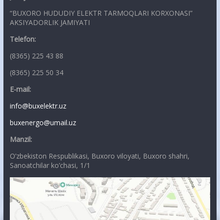
“BUXORO HUDUDIY ELEKTR TARMOQLARI KORXONASI”
AKSIYADORLIK JAMIYATI
Telefon:
(8365) 225 43 88
(8365) 225 50 34
E-mail:
info@buxelektr.uz
buxenergo@umail.uz
Manzil:
O’zbekiston Respublikasi, Buxoro viloyati, Buxoro shahri,
Sanoatchilar ko’chasi, 1/1