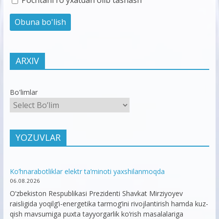
ARXIV
Bo'limlar
YOZUVLAR
Ko’hnarabotliklar elektr ta’minoti yaxshilanmoqda
06.08.2026
O‘zbekiston Respublikasi Prezidenti Shavkat Mirziyoyev
raisligida yoqilg‘i-energetika tarmog‘ini rivojlantirish hamda kuz-
qish mavsumiga puxta tayyorgarlik ko‘rish masalalariga