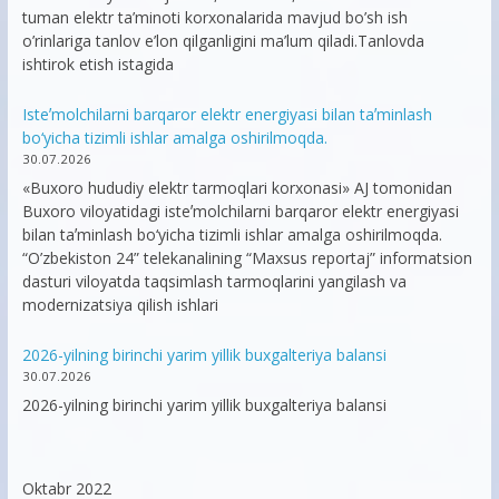
tuman elektr ta’minoti korxonalarida mavjud bo’sh ish
o’rinlariga tanlov e’lon qilganligini ma’lum qiladi.Tanlovda
ishtirok etish istagida
Isteʼmolchilarni barqaror elektr energiyasi bilan taʼminlash
bo‘yicha tizimli ishlar amalga oshirilmoqda.
30.07.2026
«Buxoro hududiy elektr tarmoqlari korxonasi» AJ tomonidan
Buxoro viloyatidagi isteʼmolchilarni barqaror elektr energiyasi
bilan taʼminlash bo‘yicha tizimli ishlar amalga oshirilmoqda.
“O’zbekiston 24” telekanalining “Maxsus reportaj” informatsion
dasturi viloyatda taqsimlash tarmoqlarini yangilash va
modernizatsiya qilish ishlari
2026-yilning birinchi yarim yillik buxgalteriya balansi
30.07.2026
2026-yilning birinchi yarim yillik buxgalteriya balansi
Oktabr 2022