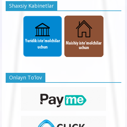
Shaxsiy Kabinetlar
Onlayn To’lov