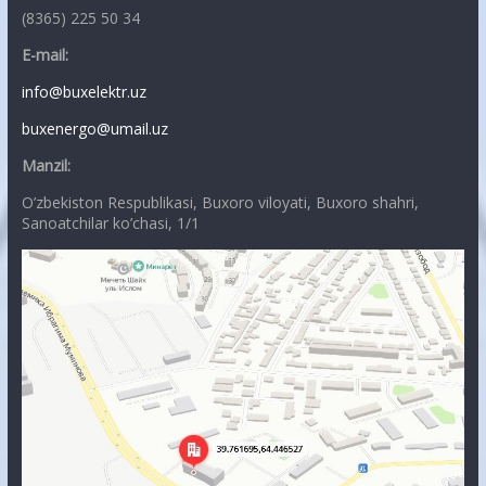
(8365) 225 50 34
E-mail:
info@buxelektr.uz
buxenergo@umail.uz
Manzil:
O’zbekiston Respublikasi, Buxoro viloyati, Buxoro shahri,
Sanoatchilar ko’chasi, 1/1