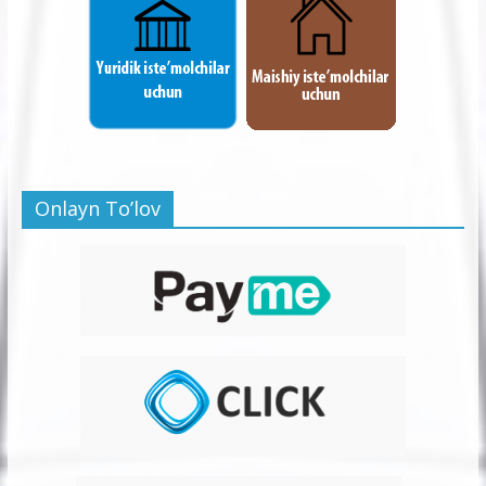
Onlayn To’lov