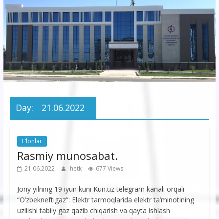
korxonasi”
AJ
“Buxoro
hududiy
elektr
tarmoqlari
Day:
21.06.2022
korxonasi”
AJ
E’lonlar
Rasmiy munosabat.
21.06.2022
hetk
677 Views
Joriy yilning 19 iyun kuni Kun.uz telegram kanali orqali
“O’zbekneftigaz”: Elektr tarmoqlarida elektr ta’minotining
uzilishi tabiiy gaz qazib chiqarish va qayta ishlash