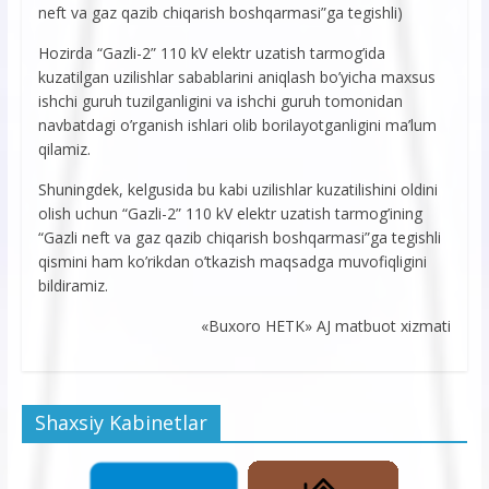
neft va gaz qazib chiqarish boshqarmasi”ga tegishli)
Hozirda “Gazli-2” 110 kV elektr uzatish tarmog’ida
kuzatilgan uzilishlar sabablarini aniqlash bo’yicha maxsus
ishchi guruh tuzilganligini va ishchi guruh tomonidan
navbatdagi o’rganish ishlari olib borilayotganligini ma’lum
qilamiz.
Shuningdek, kelgusida bu kabi uzilishlar kuzatilishini oldini
olish uchun “Gazli-2” 110 kV elektr uzatish tarmog’ining
“Gazli neft va gaz qazib chiqarish boshqarmasi”ga tegishli
qismini ham ko’rikdan o’tkazish maqsadga muvofiqligini
bildiramiz.
«Buxoro HETK» AJ matbuot xizmati
Shaxsiy Kabinetlar