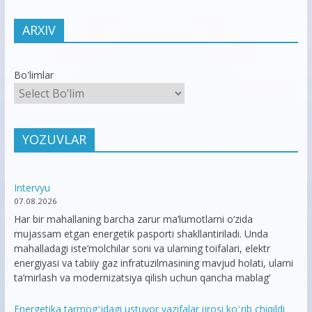
ARXIV
Bo'limlar
YOZUVLAR
Intervyu
07.08.2026
Har bir mahallaning barcha zarur ma’lumotlarni o‘zida
mujassam etgan energetik pasporti shakllantiriladi. Unda
mahalladagi iste’molchilar soni va ularning toifalari, elektr
energiyasi va tabiiy gaz infratuzilmasining mavjud holati, ularni
ta’mirlash va modernizatsiya qilish uchun qancha mablag‘
Energetika tarmogʻidagi ustuvor vazifalar ijrosi koʻrib chiqildi