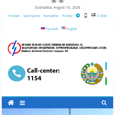
Skip
Dushanba, Avgust 10, 2026
to
Yordam
Savol-Javob
Kontaktlar
Pochta
Oʻzbek
content
Русский
English
“Buxoro
hududiy
elektr
tarmoqlari