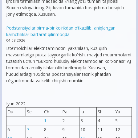
ijrosini ta’minlash maqsadida «Yangiyo‘l» tumani tajribasi
Buxoro viloyatining G‘ijduvon tumanida bosqichma-bosqich
joriy etilmoqda. Xususan,
Podstansiyalar birma-bir ko’rikdan o’tkazilib, aniqlangan
kamchiliklar bartaraf qilinmoqda
04.08.2026
Iste’molchilar elektr ta’minotini yaxshilash, kuz-qish
mavsumlariga puxta tayyorgarlik ko‘rish, mavjud muammolarni
tuzatish uchun “Buxoro hududiy elektr tarmoqlari korxonasi” AJ
tomonidan amaliy ishlar olib borilmoqda. Xususan,
hududlardagi 105dona podstansiyalar texnik jihatdan
o’rganilmoqda va kelib chiqishi mumkin
Iyun 2022
Du
Se
Ch
Pa
Ju
Sh
Ya
1
2
3
4
5
6
7
8
9
10
11
12