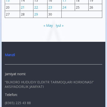
13
14
15
16
17
18
19
20
21
22
23
24
25
26
27
28
29
30
« May
Iyul »
Manzil
Jamiyat nomi:
“BUXORO HUDUDIY ELEKTR TARMOQLARI KORXONASI”
AKSIYADORLIK JAMIYATI
Telefon:
(8365) 225 43 88