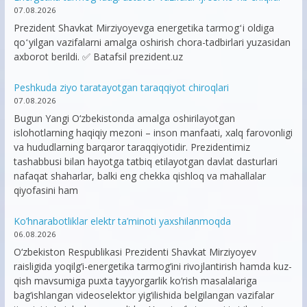
07.08.2026
Prezident Shavkat Mirziyoyevga energetika tarmogʻi oldiga
qoʻyilgan vazifalarni amalga oshirish chora-tadbirlari yuzasidan
axborot berildi. ✅ Batafsil prezident.uz
Peshkuda ziyo taratayotgan taraqqiyot chiroqlari
07.08.2026
Bugun Yangi O‘zbekistonda amalga oshirilayotgan
islohotlarning haqiqiy mezoni – inson manfaati, xalq farovonligi
va hududlarning barqaror taraqqiyotidir. Prezidentimiz
tashabbusi bilan hayotga tatbiq etilayotgan davlat dasturlari
nafaqat shaharlar, balki eng chekka qishloq va mahallalar
qiyofasini ham
Ko’hnarabotliklar elektr ta’minoti yaxshilanmoqda
06.08.2026
O‘zbekiston Respublikasi Prezidenti Shavkat Mirziyoyev
raisligida yoqilg‘i-energetika tarmog‘ini rivojlantirish hamda kuz-
qish mavsumiga puxta tayyorgarlik ko‘rish masalalariga
bag‘ishlangan videoselektor yig‘ilishida belgilangan vazifalar