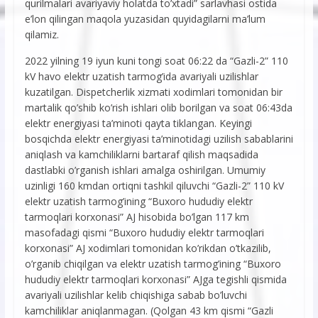
qurilmalari avariyaviy holatda to’xtadi” sarlavhasi ostida
e’lon qilingan maqola yuzasidan quyidagilarni ma’lum
qilamiz.
2022 yilning 19 iyun kuni tongi soat 06:22 da “Gazli-2” 110
kV havo elektr uzatish tarmog’ida avariyali uzilishlar
kuzatilgan. Dispetcherlik xizmati xodimlari tomonidan bir
martalik qo’shib ko’rish ishlari olib borilgan va soat 06:43da
elektr energiyasi ta’minoti qayta tiklangan. Keyingi
bosqichda elektr energiyasi ta’minotidagi uzilish sabablarini
aniqlash va kamchiliklarni bartaraf qilish maqsadida
dastlabki o’rganish ishlari amalga oshirilgan. Umumiy
uzinligi 160 kmdan ortiqni tashkil qiluvchi “Gazli-2” 110 kV
elektr uzatish tarmog’ining “Buxoro hududiy elektr
tarmoqlari korxonasi” AJ hisobida bo’lgan 117 km
masofadagi qismi “Buxoro hududiy elektr tarmoqlari
korxonasi” AJ xodimlari tomonidan ko’rikdan o’tkazilib,
o’rganib chiqilgan va elektr uzatish tarmog’ining “Buxoro
hududiy elektr tarmoqlari korxonasi” AJga tegishli qismida
avariyali uzilishlar kelib chiqishiga sabab bo’luvchi
kamchiliklar aniqlanmagan. (Qolgan 43 km qismi “Gazli