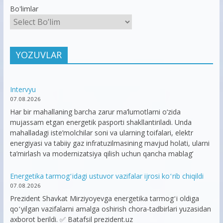
Bo'limlar
YOZUVLAR
Intervyu
07.08.2026
Har bir mahallaning barcha zarur ma’lumotlarni o‘zida
mujassam etgan energetik pasporti shakllantiriladi. Unda
mahalladagi iste’molchilar soni va ularning toifalari, elektr
energiyasi va tabiiy gaz infratuzilmasining mavjud holati, ularni
ta’mirlash va modernizatsiya qilish uchun qancha mablag‘
Energetika tarmogʻidagi ustuvor vazifalar ijrosi koʻrib chiqildi
07.08.2026
Prezident Shavkat Mirziyoyevga energetika tarmogʻi oldiga
qoʻyilgan vazifalarni amalga oshirish chora-tadbirlari yuzasidan
axborot berildi. ✅ Batafsil prezident.uz