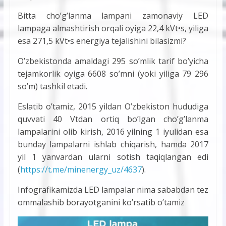
Bitta cho’g’lanma lampani zamonaviy LED
lampaga almashtirish orqali oyiga 22,4 kVt•s, yiliga
esa 271,5 kVt•s energiya tejalishini bilasizmi?
O’zbekistonda amaldagi 295 so’mlik tarif bo’yicha
tejamkorlik oyiga 6608 so’mni (yoki yiliga 79 296
so’m) tashkil etadi.
Eslatib o’tamiz, 2015 yildan O’zbekiston hududiga
quvvati 40 Vtdan ortiq bo’lgan cho’g’lanma
lampalarini olib kirish, 2016 yilning 1 iyulidan esa
bunday lampalarni ishlab chiqarish, hamda 2017
yil 1 yanvardan ularni sotish taqiqlangan edi
(
https://t.me/minenergy_uz/4637
).
Infografikamizda LED lampalar nima sababdan tez
ommalashib borayotganini ko’rsatib o’tamiz