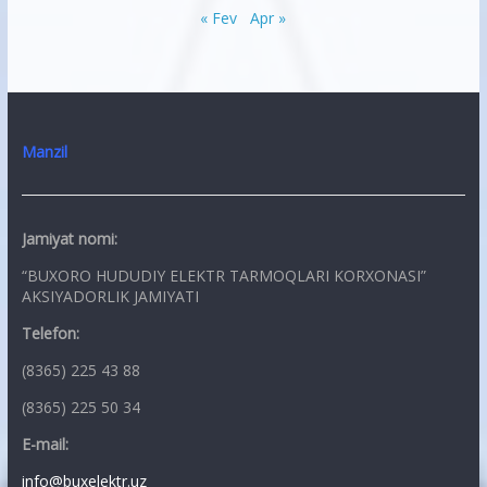
« Fev
Apr »
Manzil
Jamiyat nomi:
“BUXORO HUDUDIY ELEKTR TARMOQLARI KORXONASI”
AKSIYADORLIK JAMIYATI
Telefon:
(8365) 225 43 88
(8365) 225 50 34
E-mail:
info@buxelektr.uz