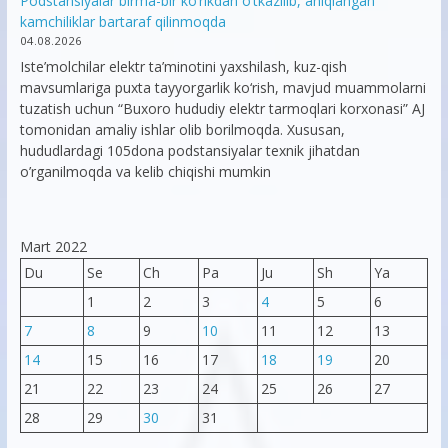
Podstansiyalar birma-bir ko’rikdan o’tkazilib, aniqlangan
kamchiliklar bartaraf qilinmoqda
04.08.2026
Iste’molchilar elektr ta’minotini yaxshilash, kuz-qish
mavsumlariga puxta tayyorgarlik ko‘rish, mavjud muammolarni
tuzatish uchun “Buxoro hududiy elektr tarmoqlari korxonasi” AJ
tomonidan amaliy ishlar olib borilmoqda. Xususan,
hududlardagi 105dona podstansiyalar texnik jihatdan
o’rganilmoqda va kelib chiqishi mumkin
Mart 2022
Du
Se
Ch
Pa
Ju
Sh
Ya
1
2
3
4
5
6
7
8
9
10
11
12
13
14
15
16
17
18
19
20
21
22
23
24
25
26
27
28
29
30
31