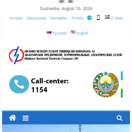
Skip
Dushanba, Avgust 10, 2026
to
Yordam
Savol-Javob
Kontaktlar
Pochta
Oʻzbek
content
Русский
English
“Buxoro
hududiy
elektr
tarmoqlari