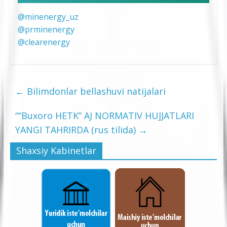
@minenergy_uz
@prminenergy
@clearenergy
←
Bilimdonlar bellashuvi natijalari
““Buxoro HETK” AJ NORMATIV HUJJATLARI
YANGI TAHRIRDA (rus tilida)
→
Shaxsiy Kabinetlar