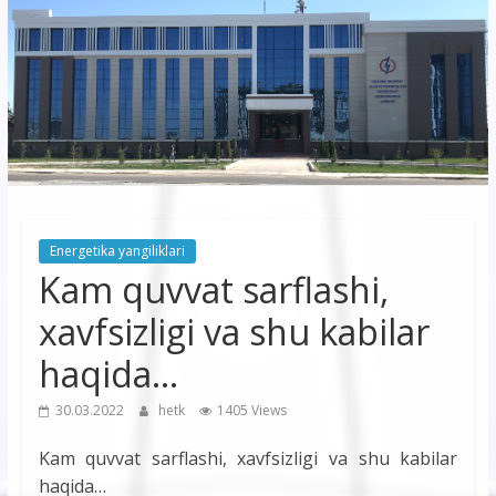
korxonasi”
AJ
“Buxoro
hududiy
elektr
tarmoqlari
Energetika yangiliklari
korxonasi”
Kam quvvat sarflashi,
AJ
xavfsizligi va shu kabilar
haqida…
30.03.2022
hetk
1405 Views
Kam quvvat sarflashi, xavfsizligi va shu kabilar
haqida…