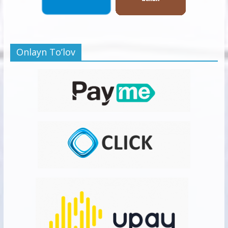
Onlayn To’lov