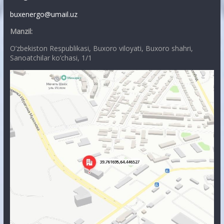
buxenergo@umail.uz
Manzil:
O’zbekiston Respublikasi, Buxoro viloyati, Buxoro shahri,
Sanoatchilar ko’chasi, 1/1