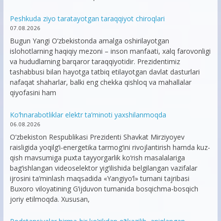
Peshkuda ziyo taratayotgan taraqqiyot chiroqlari
07.08.2026
Bugun Yangi O‘zbekistonda amalga oshirilayotgan
islohotlarning haqiqiy mezoni – inson manfaati, xalq farovonligi
va hududlarning barqaror taraqqiyotidir. Prezidentimiz
tashabbusi bilan hayotga tatbiq etilayotgan davlat dasturlari
nafaqat shaharlar, balki eng chekka qishloq va mahallalar
qiyofasini ham
Ko’hnarabotliklar elektr ta’minoti yaxshilanmoqda
06.08.2026
O‘zbekiston Respublikasi Prezidenti Shavkat Mirziyoyev
raisligida yoqilg‘i-energetika tarmog‘ini rivojlantirish hamda kuz-
qish mavsumiga puxta tayyorgarlik ko‘rish masalalariga
bag‘ishlangan videoselektor yig‘ilishida belgilangan vazifalar
ijrosini ta’minlash maqsadida «Yangiyo‘l» tumani tajribasi
Buxoro viloyatining G‘ijduvon tumanida bosqichma-bosqich
joriy etilmoqda. Xususan,