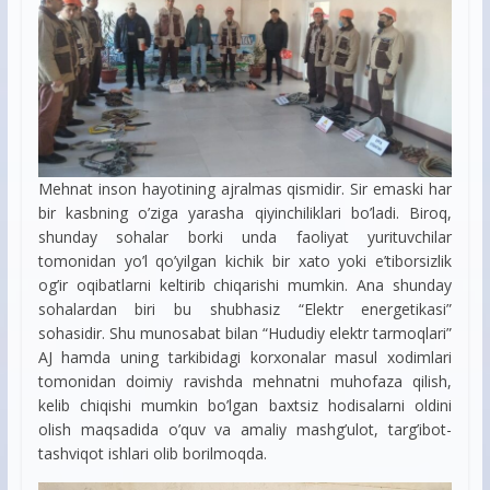
Mehnat inson hayotining ajralmas qismidir. Sir emaski har
bir kasbning o’ziga yarasha qiyinchiliklari bo’ladi. Biroq,
shunday sohalar borki unda faoliyat yurituvchilar
tomonidan yo’l qo’yilgan kichik bir xato yoki e’tiborsizlik
og’ir oqibatlarni keltirib chiqarishi mumkin. Ana shunday
sohalardan biri bu shubhasiz “Elektr energetikasi”
sohasidir. Shu munosabat bilan “Hududiy elektr tarmoqlari”
AJ hamda uning tarkibidagi korxonalar masul xodimlari
tomonidan doimiy ravishda mehnatni muhofaza qilish,
kelib chiqishi mumkin bo’lgan baxtsiz hodisalarni oldini
olish maqsadida o’quv va amaliy mashg’ulot, targ’ibot-
tashviqot ishlari olib borilmoqda.