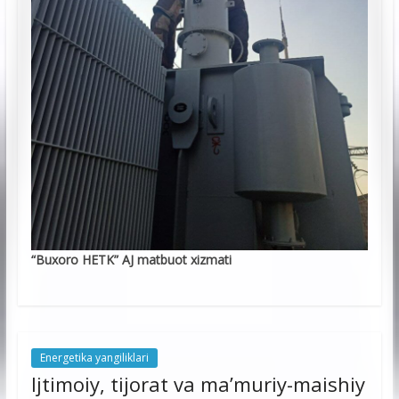
“Buxoro HETK” AJ matbuot xizmati
Energetika yangiliklari
Ijtimoiy, tijorat va ma’muriy-maishiy