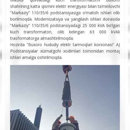
shahrining katta qismini elektr energiyasi bilan ta’minlovchi
“Markaziy” 110/35/6 podstansiyasiga o’rnatish ishlari olib
borilmoqda. Modernizatsiya va yangilash ishlari doirasida
“Markaziy” 110/35/6 podstansiyadagi 25 000 kVA bo’lgan
kuch transformatori, olib kelingan 63 000 kVAli
trasformatorga almashtirilmoqda.
Hozirda “Buxoro hududiy elektr tarmoqlari korxonasi” AJ
Podstansiyalar xizmatgohi xodimlari tomonidan montaj
ishlari amalga oshirilmoqda.