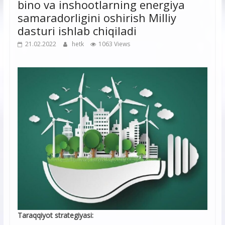
bino va inshootlarning energiya
samaradorligini oshirish Milliy
dasturi ishlab chiqiladi
21.02.2022
hetk
1063 Views
Taraqqiyot strategiyasi: