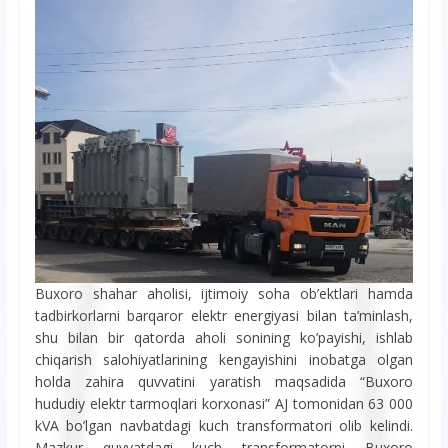
Buxoro shahar aholisi, ijtimoiy soha ob’ektlari hamda
tadbirkorlarni barqaror elektr energiyasi bilan ta’minlash,
shu bilan bir qatorda aholi sonining ko’payishi, ishlab
chiqarish salohiyatlarining kengayishini inobatga olgan
holda zahira quvvatini yaratish maqsadida “Buxoro
hududiy elektr tarmoqlari korxonasi” AJ tomonidan 63 000
kVA bo’lgan navbatdagi kuch transformatori olib kelindi.
Mazkur quvvatdagi kuch transformatorni Buxoro