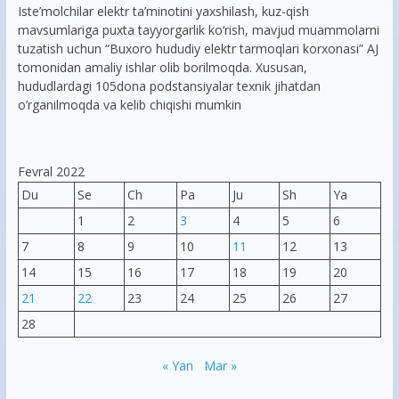
Iste’molchilar elektr ta’minotini yaxshilash, kuz-qish
mavsumlariga puxta tayyorgarlik ko‘rish, mavjud muammolarni
tuzatish uchun “Buxoro hududiy elektr tarmoqlari korxonasi” AJ
tomonidan amaliy ishlar olib borilmoqda. Xususan,
hududlardagi 105dona podstansiyalar texnik jihatdan
o’rganilmoqda va kelib chiqishi mumkin
Fevral 2022
Du
Se
Ch
Pa
Ju
Sh
Ya
1
2
3
4
5
6
7
8
9
10
11
12
13
14
15
16
17
18
19
20
21
22
23
24
25
26
27
28
« Yan
Mar »