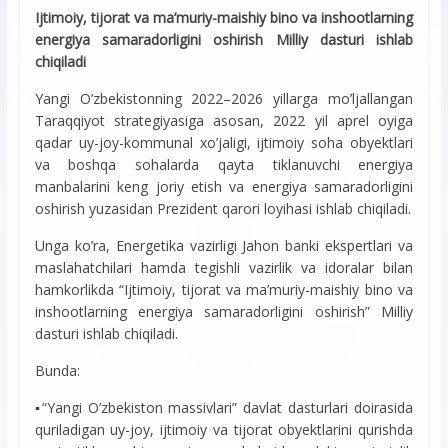
Ijtimoiy, tijorat va ma’muriy-maishiy bino va inshootlarning
energiya samaradorligini oshirish Milliy dasturi ishlab
chiqiladi
Yangi O’zbekistonning 2022–2026 yillarga mo’ljallangan
Taraqqiyot strategiyasiga asosan, 2022 yil aprel oyiga
qadar uy-joy-kommunal xo’jaligi, ijtimoiy soha obyektlari
va boshqa sohalarda qayta tiklanuvchi energiya
manbalarini keng joriy etish va energiya samaradorligini
oshirish yuzasidan Prezident qarori loyihasi ishlab chiqiladi.
Unga ko’ra, Energetika vazirligi Jahon banki ekspertlari va
maslahatchilari hamda tegishli vazirlik va idoralar bilan
hamkorlikda “Ijtimoiy, tijorat va ma’muriy-maishiy bino va
inshootlarning energiya samaradorligini oshirish” Milliy
dasturi ishlab chiqiladi.
Bunda:
▪️“Yangi O’zbekiston massivlari” davlat dasturlari doirasida
quriladigan uy-joy, ijtimoiy va tijorat obyektlarini qurishda