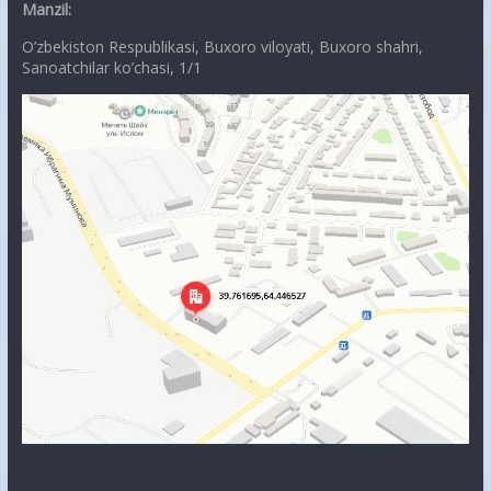
Manzil:
O’zbekiston Respublikasi, Buxoro viloyati, Buxoro shahri,
Sanoatchilar ko’chasi, 1/1