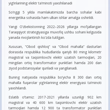
yig’inlarining elektr ta’minoti yaxshilanadi
So’nggi 5 yilda mamlakatimizda barcha sohalar kabi
energetika sohasida ham ulkan ishlar amalga oshirildi.
Yangi O’zbekistonning 2022–2026 yillarga mo’ljallangan
Taraqqiyot strategiyasiga muvofiq ushbu sohani kelgusida
yanada rivojlantirish ko’zda tutilgan.
Xususan, “Obod qishloq” va “Obod mahalla” dasturlari
doirasida respublika hududlarida qariyb 80 ming kilometr
magistral va taqsimlovchi elektr uzatish tarmoqlari, 20
mingdan ortiq transformator punktlari hamda 200 dan
ziyod podstansiyalar quriladi va yangilanadi.
Buning natijasida respublika bo’yicha 8 300 dan ortiq
mahalla fuqarolar yig’inlarining elektr energiyasi ta’minoti
yaxshilandi.
Eslatib o’tamiz: 2017-2021 yillarda uzunligi 902 km
magistral va 40 600 km taqsimlovchi elektr uzatish
tarmoqlari hamda 12 900 ta transformator punktlari