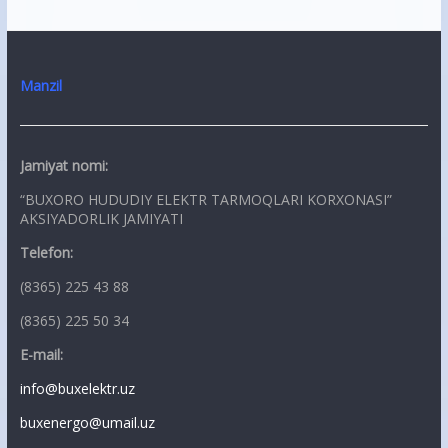
Manzil
Jamiyat nomi:
“BUXORO HUDUDIY ELEKTR TARMOQLARI KORXONASI”
AKSIYADORLIK JAMIYATI
Telefon:
(8365) 225 43 88
(8365) 225 50 34
E-mail:
info@buxelektr.uz
buxenergo@umail.uz