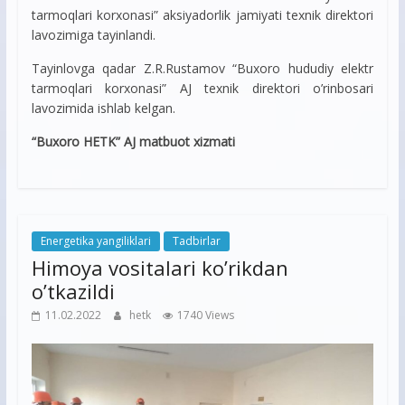
tarmoqlari korxonasi” aksiyadorlik jamiyati texnik direktori
lavozimiga tayinlandi.
Tayinlovga qadar Z.R.Rustamov “Buxoro hududiy elektr
tarmoqlari korxonasi” AJ texnik direktori o’rinbosari
lavozimida ishlab kelgan.
“Buxoro HETK” AJ matbuot xizmati
Energetika yangiliklari
Tadbirlar
Himoya vositalari ko’rikdan
o’tkazildi
11.02.2022
hetk
1740 Views