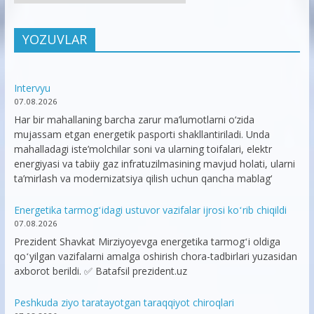
YOZUVLAR
Intervyu
07.08.2026
Har bir mahallaning barcha zarur ma’lumotlarni o‘zida
mujassam etgan energetik pasporti shakllantiriladi. Unda
mahalladagi iste’molchilar soni va ularning toifalari, elektr
energiyasi va tabiiy gaz infratuzilmasining mavjud holati, ularni
ta’mirlash va modernizatsiya qilish uchun qancha mablag‘
Energetika tarmogʻidagi ustuvor vazifalar ijrosi koʻrib chiqildi
07.08.2026
Prezident Shavkat Mirziyoyevga energetika tarmogʻi oldiga
qoʻyilgan vazifalarni amalga oshirish chora-tadbirlari yuzasidan
axborot berildi. ✅ Batafsil prezident.uz
Peshkuda ziyo taratayotgan taraqqiyot chiroqlari