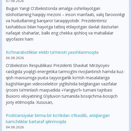
07.08.2026
Bugun Yangi O‘zbekistonda amalga oshirilayotgan
islohotlarning haqiqiy mezoni – inson manfaati, xalq farovonligi
va hududlarning barqaror taraqqiyotidir. Prezidentimiz
tashabbusi bilan hayotga tatbiq etilayotgan davlat dasturlari
nafaqat shaharlar, balki eng chekka qishloq va mahallalar
qiyofasini ham
Ko’hnarabotliklar elektr ta’minoti yaxshilanmoqda
06.08.2026
O‘zbekiston Respublikasi Prezidenti Shavkat Mirziyoyev
raisligida yoqilg‘i-energetika tarmog‘ini rivojlantirish hamda kuz-
qish mavsumiga puxta tayyorgarlik ko‘rish masalalariga
bag‘ishlangan videoselektor yig‘ilishida belgilangan vazifalar
ijrosini ta’minlash maqsadida «Yangiyo‘l» tumani tajribasi
Buxoro viloyatining G‘ijduvon tumanida bosqichma-bosqich
joriy etilmoqda. Xususan,
Podstansiyalar birma-bir ko’rikdan o’tkazilib, aniqlangan
kamchiliklar bartaraf qilinmoqda
04.08.2026