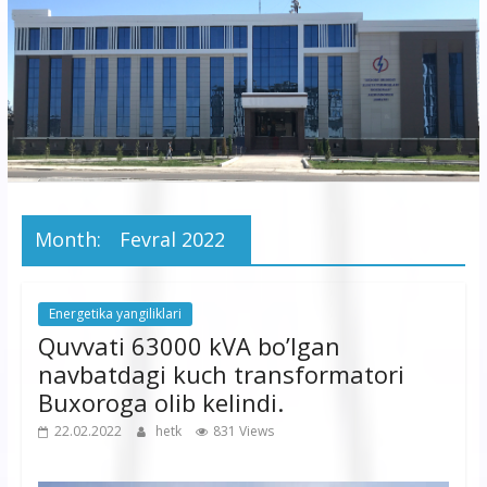
korxonasi”
AJ
“Buxoro
hududiy
elektr
tarmoqlari
Month:
Fevral 2022
korxonasi”
AJ
Energetika yangiliklari
Quvvati 63000 kVA bo’lgan
navbatdagi kuch transformatori
Buxoroga olib kelindi.
22.02.2022
hetk
831 Views