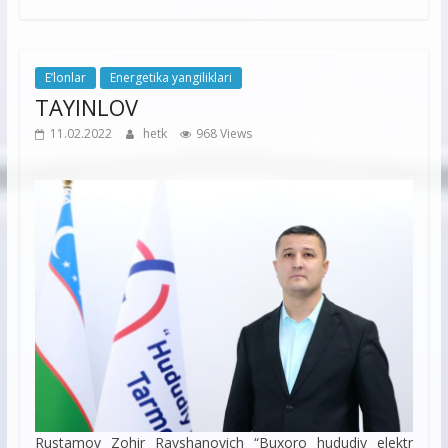
E’lonlar
Energetika yangiliklari
TAYINLOV
11.02.2022
hetk
968 Views
Rustamov Zohir Ravshanovich “Buxoro hududiy elektr