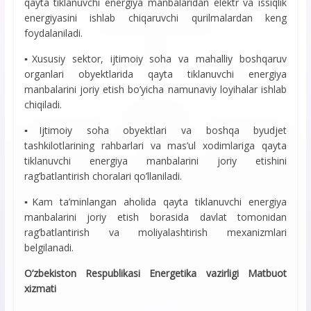
qayta tiklanuvchi energiya manbalaridan elektr va issiqlik
energiyasini ishlab chiqaruvchi qurilmalardan keng
foydalaniladi.
▪️Xususiy sektor, ijtimoiy soha va mahalliy boshqaruv
organlari obyektlarida qayta tiklanuvchi energiya
manbalarini joriy etish bo’yicha namunaviy loyihalar ishlab
chiqiladi.
▪️Ijtimoiy soha obyektlari va boshqa byudjet
tashkilotlarining rahbarlari va mas’ul xodimlariga qayta
tiklanuvchi energiya manbalarini joriy etishini
rag’batlantirish choralari qo’llaniladi.
▪️Kam ta’minlangan aholida qayta tiklanuvchi energiya
manbalarini joriy etish borasida davlat tomonidan
rag’batlantirish va moliyalashtirish mexanizmlari
belgilanadi.
O’zbekiston Respublikasi Energetika vazirligi Matbuot
xizmati