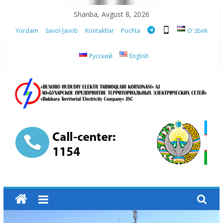
Skip
Shanba, Avgust 8, 2026
to
Yordam
Savol-Javob
Kontaktlar
Pochta
Oʻzbek
content
Русский
English
“Buxoro
hududiy
elektr
tarmoqlari