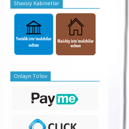
Shaxsiy Kabinetlar
Onlayn To’lov