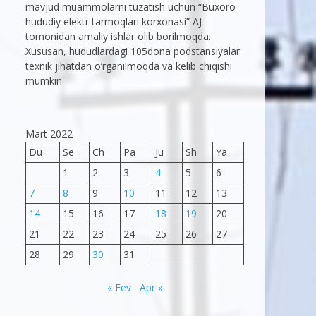
mavjud muammolarni tuzatish uchun “Buxoro
hududiy elektr tarmoqlari korxonasi” AJ
tomonidan amaliy ishlar olib borilmoqda.
Xususan, hududlardagi 105dona podstansiyalar
texnik jihatdan o’rganilmoqda va kelib chiqishi
mumkin
Mart 2022
Du
Se
Ch
Pa
Ju
Sh
Ya
1
2
3
4
5
6
7
8
9
10
11
12
13
14
15
16
17
18
19
20
21
22
23
24
25
26
27
28
29
30
31
« Fev
Apr »