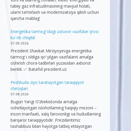
tabiiy gaz infratuzilmasining mavjud holati,
ularni ta’mirlash va modernizatsiya qilish uchun
qancha mablag‘
Energetika tarmogʻidagi ustuvor vazifalar ijrosi
koʻrib chiqildi
07.08.2026
Prezident Shavkat Mirziyoyevga energetika
tarmogʻi oldiga qoʻyilgan vazifalarni amalga
oshirish chora-tadbirlari yuzasidan axborot
berildi. ✅ Batafsil prezident.uz
Peshkuda ziyo taratayotgan taraqqiyot
chiroqlari
07.08.2026
Bugun Yangi O‘zbekistonda amalga
oshirilayotgan islohotlarning haqiqiy mezoni –
inson manfaati, xalq farovonligi va hududlarning
barqaror taraqqiyotidir. Prezidentimiz
tashabbusi bilan hayotga tatbiq etilayotgan