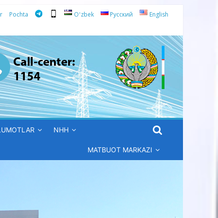
r
Pochta
Oʻzbek
Русский
English
’LUMOTLAR
NHH
MATBUOT MARKAZI