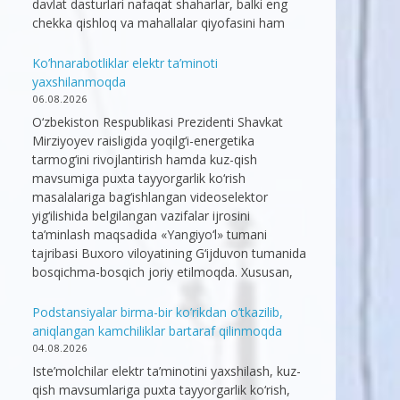
davlat dasturlari nafaqat shaharlar, balki eng
chekka qishloq va mahallalar qiyofasini ham
Ko’hnarabotliklar elektr ta’minoti
yaxshilanmoqda
06.08.2026
O‘zbekiston Respublikasi Prezidenti Shavkat
Mirziyoyev raisligida yoqilg‘i-energetika
tarmog‘ini rivojlantirish hamda kuz-qish
mavsumiga puxta tayyorgarlik ko‘rish
masalalariga bag‘ishlangan videoselektor
yig‘ilishida belgilangan vazifalar ijrosini
ta’minlash maqsadida «Yangiyo‘l» tumani
tajribasi Buxoro viloyatining G‘ijduvon tumanida
bosqichma-bosqich joriy etilmoqda. Xususan,
Podstansiyalar birma-bir ko’rikdan o’tkazilib,
aniqlangan kamchiliklar bartaraf qilinmoqda
04.08.2026
Iste’molchilar elektr ta’minotini yaxshilash, kuz-
qish mavsumlariga puxta tayyorgarlik ko‘rish,