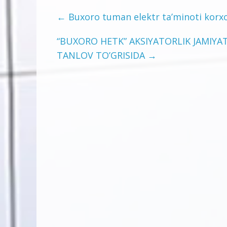
←
Buxoro tuman elektr ta’minoti korxo
“BUXORO HETK” AKSIYATORLIK JAMIY
TANLOV TO’GRISIDA
→