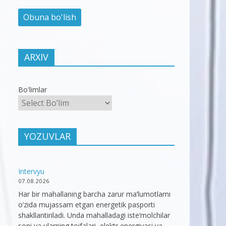
ARXIV
Bo'limlar
YOZUVLAR
Intervyu
07.08.2026
Har bir mahallaning barcha zarur ma’lumotlarni
o‘zida mujassam etgan energetik pasporti
shakllantiriladi. Unda mahalladagi iste’molchilar
soni va ularning toifalari, elektr energiyasi va