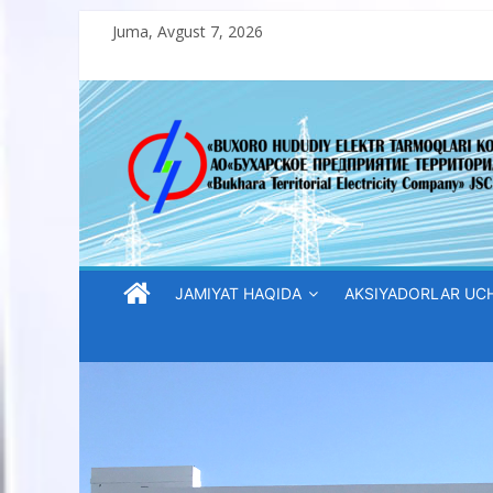
Skip
Juma, Avgust 7, 2026
to
content
“Buxoro
hududiy
elektr
tarmoqlari
JAMIYAT HAQIDA
AKSIYADORLAR UC
korxonasi”
AJ
“Buxoro