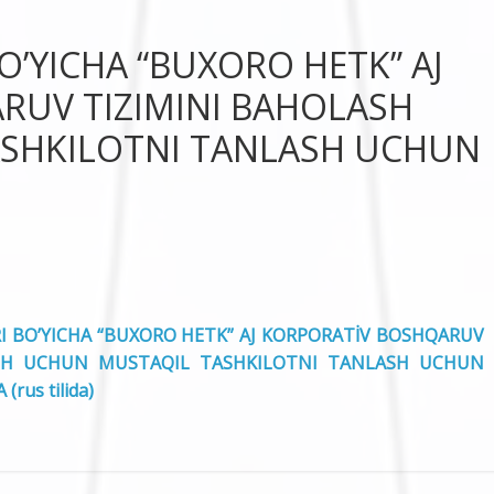
BO’YICHA “BUXORO HETK” AJ
RUV TIZIMINI BAHOLASH
SHKILOTNI TANLASH UCHUN
ARI BO’YICHA “BUXORO HETK” AJ KORPORATİV BOSHQARUV
ASH UCHUN MUSTAQIL TASHKILOTNI TANLASH UCHUN
rus tilida)