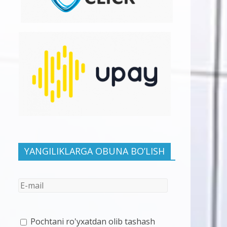
YANGILIKLARGA OBUNA BO’LISH
Pochtani ro'yxatdan olib tashash