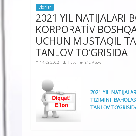
E’lonlar
2021 YIL NATIJALARI 
KORPORATİV BOSHQA
UCHUN MUSTAQIL TA
TANLOV TO’GRISIDA
14.03.2022
hetk
842 Views
2021 YIL NATIJAL
TIZIMINI BAHOL
TANLOV TO’GRISIDA (