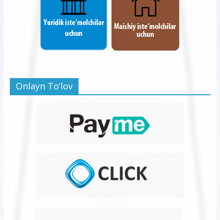
Onlayn To’lov