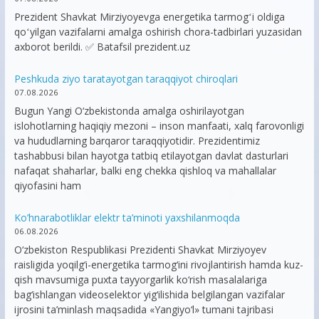
Prezident Shavkat Mirziyoyevga energetika tarmogʻi oldiga
qoʻyilgan vazifalarni amalga oshirish chora-tadbirlari yuzasidan
axborot berildi. ✅ Batafsil prezident.uz
Peshkuda ziyo taratayotgan taraqqiyot chiroqlari
07.08.2026
Bugun Yangi O‘zbekistonda amalga oshirilayotgan
islohotlarning haqiqiy mezoni – inson manfaati, xalq farovonligi
va hududlarning barqaror taraqqiyotidir. Prezidentimiz
tashabbusi bilan hayotga tatbiq etilayotgan davlat dasturlari
nafaqat shaharlar, balki eng chekka qishloq va mahallalar
qiyofasini ham
Ko’hnarabotliklar elektr ta’minoti yaxshilanmoqda
06.08.2026
O‘zbekiston Respublikasi Prezidenti Shavkat Mirziyoyev
raisligida yoqilg‘i-energetika tarmog‘ini rivojlantirish hamda kuz-
qish mavsumiga puxta tayyorgarlik ko‘rish masalalariga
bag‘ishlangan videoselektor yig‘ilishida belgilangan vazifalar
ijrosini ta’minlash maqsadida «Yangiyo‘l» tumani tajribasi