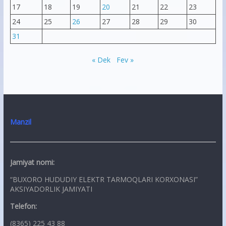
17
18
19
20
21
22
23
24
25
26
27
28
29
30
31
« Dek
Fev »
Manzil
Jamiyat nomi:
“BUXORO HUDUDIY ELEKTR TARMOQLARI KORXONASI”
AKSIYADORLIK JAMIYATI
Telefon:
(8365) 225 43 88