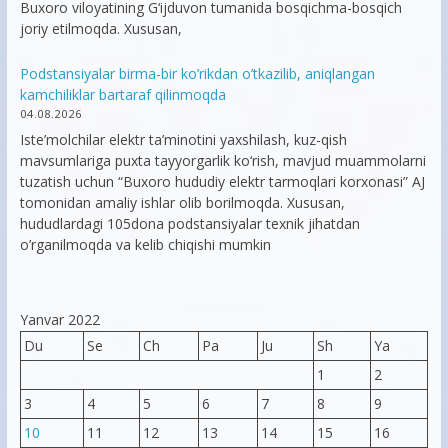
Buxoro viloyatining G‘ijduvon tumanida bosqichma-bosqich
joriy etilmoqda. Xususan,
Podstansiyalar birma-bir ko’rikdan o’tkazilib, aniqlangan
kamchiliklar bartaraf qilinmoqda
04.08.2026
Iste’molchilar elektr ta’minotini yaxshilash, kuz-qish
mavsumlariga puxta tayyorgarlik ko‘rish, mavjud muammolarni
tuzatish uchun “Buxoro hududiy elektr tarmoqlari korxonasi” AJ
tomonidan amaliy ishlar olib borilmoqda. Xususan,
hududlardagi 105dona podstansiyalar texnik jihatdan
o’rganilmoqda va kelib chiqishi mumkin
Yanvar 2022
Du
Se
Ch
Pa
Ju
Sh
Ya
1
2
3
4
5
6
7
8
9
10
11
12
13
14
15
16