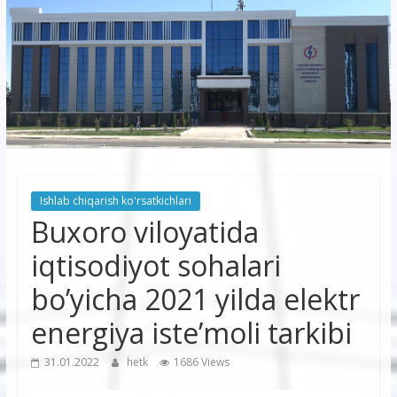
korxonasi”
AJ
“Buxoro
hududiy
elektr
tarmoqlari
Ishlab chiqarish ko'rsatkichlari
korxonasi”
Buxoro viloyatida
AJ
iqtisodiyot sohalari
bo’yicha 2021 yilda elektr
energiya iste’moli tarkibi
31.01.2022
hetk
1686 Views