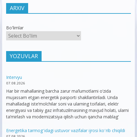
ARXIV
Bo'limlar
YOZUVLAR
Intervyu
07.08.2026
Har bir mahallaning barcha zarur ma’lumotlarni o‘zida
mujassam etgan energetik pasporti shakllantiriladi. Unda
mahalladagi iste’molchilar soni va ularning toifalari, elektr
energiyasi va tabiiy gaz infratuzilmasining mavjud holati, ularni
ta’mirlash va modernizatsiya qilish uchun qancha mablag‘
Energetika tarmogʻidagi ustuvor vazifalar ijrosi koʻrib chiqildi
07.08.2026