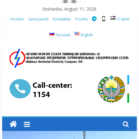
Skip
Seshanba, Avgust 11, 2026
to
Yordam
Savol-Javob
Kontaktlar
Pochta
Oʻzbek
content
Русский
English
“Buxoro
hududiy
elektr
tarmoqlari