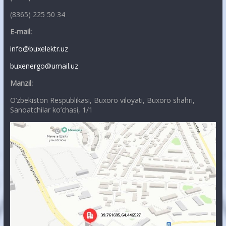
(8365) 225 50 34
E-mail:
info@buxelektr.uz
buxenergo@umail.uz
Manzil:
O’zbekiston Respublikasi, Buxoro viloyati, Buxoro shahri,
Sanoatchilar ko’chasi, 1/1