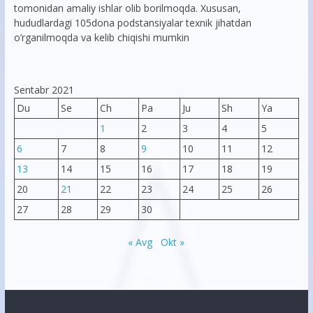
tomonidan amaliy ishlar olib borilmoqda. Xususan,
hududlardagi 105dona podstansiyalar texnik jihatdan
o’rganilmoqda va kelib chiqishi mumkin
Sentabr 2021
Du
Se
Ch
Pa
Ju
Sh
Ya
1
2
3
4
5
6
7
8
9
10
11
12
13
14
15
16
17
18
19
20
21
22
23
24
25
26
27
28
29
30
« Avg
Okt »