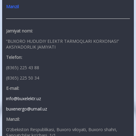
Manzil
Jamiyat nomi:
“BUXORO HUDUDIY ELEKTR TARMOQLARI KORXONASI”
AKSIYADORLIK JAMIYATI
Telefon:
(8365) 225 43 88
(8365) 225 50 34
E-mail:
info@buxelektr.uz
buxenergo@umail.uz
Manzil:
O’zbekiston Respublikasi, Buxoro viloyati, Buxoro shahri,
Sanoatchilar ko’chasi, 1/1