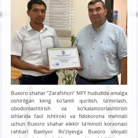
Buxoro shahar “Zarafshon” MFY hududida amalga
oshirilgan keng koʼlamli qurilish, taʼmirlash,
obodonlashtirish va koʼkalamzorlashtirish
ishlarida faol ishtiroki va fidokorona mehnati
uchun Buxoro shahar elektr taʼminoti korxonasi
rahbari Baxtiyor Roʼziyevga Buxoro viloyati