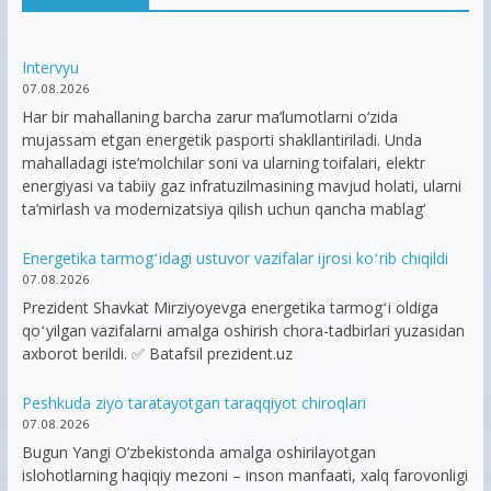
Intervyu
07.08.2026
Har bir mahallaning barcha zarur ma’lumotlarni o‘zida
mujassam etgan energetik pasporti shakllantiriladi. Unda
mahalladagi iste’molchilar soni va ularning toifalari, elektr
energiyasi va tabiiy gaz infratuzilmasining mavjud holati, ularni
ta’mirlash va modernizatsiya qilish uchun qancha mablag‘
Energetika tarmogʻidagi ustuvor vazifalar ijrosi koʻrib chiqildi
07.08.2026
Prezident Shavkat Mirziyoyevga energetika tarmogʻi oldiga
qoʻyilgan vazifalarni amalga oshirish chora-tadbirlari yuzasidan
axborot berildi. ✅ Batafsil prezident.uz
Peshkuda ziyo taratayotgan taraqqiyot chiroqlari
07.08.2026
Bugun Yangi O‘zbekistonda amalga oshirilayotgan
islohotlarning haqiqiy mezoni – inson manfaati, xalq farovonligi