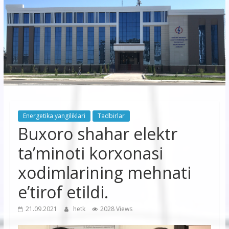
korxonasi”
AJ
“Buxoro
hududiy
elektr
tarmoqlari
Energetika yangiliklari
Tadbirlar
korxonasi”
Buxoro shahar elektr
AJ
taʼminoti korxonasi
xodimlarining mehnati
eʼtirof etildi.
21.09.2021
hetk
2028 Views