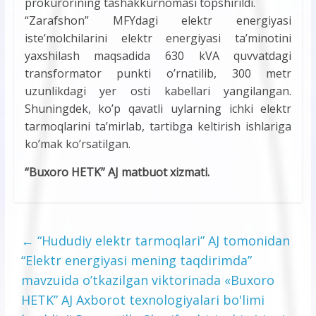
prokurorining tashakkurnomasi topshirildi.
“Zarafshon” MFYdagi elektr energiyasi
isteʼmolchilarini elektr energiyasi taʼminotini
yaxshilash maqsadida 630 kVА quvvatdagi
transformator punkti oʼrnatilib, 300 metr
uzunlikdagi yer osti kabellari yangilangan.
Shuningdek, koʼp qavatli uylarning ichki elektr
tarmoqlarini taʼmirlab, tartibga keltirish ishlariga
koʼmak koʼrsatilgan.
“Buxoro HETK” АJ matbuot xizmati.
←
“Hududiy elektr tarmoqlari” АJ tomonidan
“Elektr energiyasi mening taqdirimda”
mavzuida oʼtkazilgan viktorinada «Buxoro
HETK” АJ Аxborot texnologiyalari bo'limi