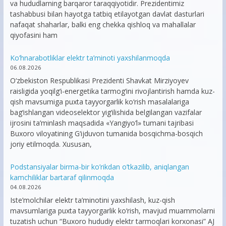
va hududlarning barqaror taraqqiyotidir. Prezidentimiz
tashabbusi bilan hayotga tatbiq etilayotgan davlat dasturlari
nafaqat shaharlar, balki eng chekka qishloq va mahallalar
qiyofasini ham
Ko’hnarabotliklar elektr ta’minoti yaxshilanmoqda
06.08.2026
O‘zbekiston Respublikasi Prezidenti Shavkat Mirziyoyev
raisligida yoqilg‘i-energetika tarmog‘ini rivojlantirish hamda kuz-
qish mavsumiga puxta tayyorgarlik ko‘rish masalalariga
bag‘ishlangan videoselektor yig‘ilishida belgilangan vazifalar
ijrosini ta’minlash maqsadida «Yangiyo‘l» tumani tajribasi
Buxoro viloyatining G‘ijduvon tumanida bosqichma-bosqich
joriy etilmoqda. Xususan,
Podstansiyalar birma-bir ko’rikdan o’tkazilib, aniqlangan
kamchiliklar bartaraf qilinmoqda
04.08.2026
Iste’molchilar elektr ta’minotini yaxshilash, kuz-qish
mavsumlariga puxta tayyorgarlik ko‘rish, mavjud muammolarni
tuzatish uchun “Buxoro hududiy elektr tarmoqlari korxonasi” AJ