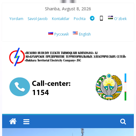
Skip
Shanba, Avgust 8, 2026
to
Yordam
Savol-Javob
Kontaktlar
Pochta
Oʻzbek
content
Русский
English
“Buxoro
hududiy
elektr
tarmoqlari