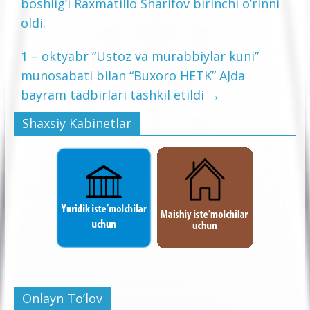
boshligʼi Raxmatillo Sharifov birinchi oʼrinni
oldi.
1 – oktyabr “Ustoz va murabbiylar kuni”
munosabati bilan “Buxoro HETK” AJda
bayram tadbirlari tashkil etildi
→
Shaxsiy Kabinetlar
Onlayn To’lov