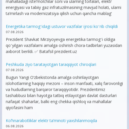
mahalladagi iste’molchilar soni va ularning toifalari, elektr
energiyasi va tabiiy gaz infratuzilmasining mavjud holati, ularni
ta’mirlash va modernizatsiya qilish uchun qancha mablag‘
Energetika tarmogʻidagi ustuvor vazifalar ijrosi koʻrib chiqildi
07.08.2026
Prezident Shavkat Mirziyoyevga energetika tarmogʻi oldiga
qoʻyilgan vazifalarni amalga oshirish chora-tadbirlari yuzasidan
axborot berildi. ✅ Batafsil prezident.uz
Peshkuda ziyo taratayotgan taraqqiyot chiroqlari
07.08.2026
Bugun Yangi O‘zbekistonda amalga oshirilayotgan
islohotlarning haqiqiy mezoni – inson manfaati, xalq farovonligi
va hududlarning barqaror taraqqiyotidir. Prezidentimiz
tashabbusi bilan hayotga tatbiq etilayotgan davlat dasturlari
nafaqat shaharlar, balki eng chekka qishloq va mahallalar
qiyofasini ham
Ko’hnarabotliklar elektr ta’minoti yaxshilanmoqda
06.08.2026