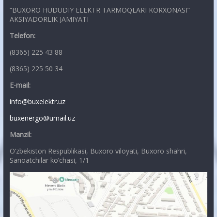
“BUXORO HUDUDIY ELEKTR TARMOQLARI KORXONASI”
AKSIYADORLIK JAMIYATI
Telefon:
(8365) 225 43 88
(8365) 225 50 34
E-mail:
info@buxelektr.uz
buxenergo@umail.uz
Manzil:
O’zbekiston Respublikasi, Buxoro viloyati, Buxoro shahri,
Sanoatchilar ko’chasi, 1/1