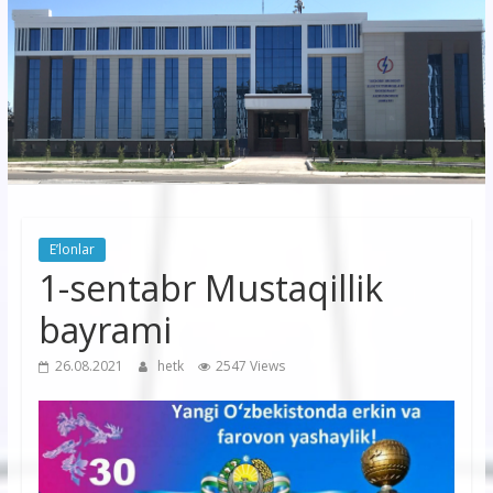
korxonasi”
AJ
“Buxoro
hududiy
elektr
tarmoqlari
E’lonlar
korxonasi”
1-sentabr Mustaqillik
AJ
bayrami
26.08.2021
hetk
2547 Views