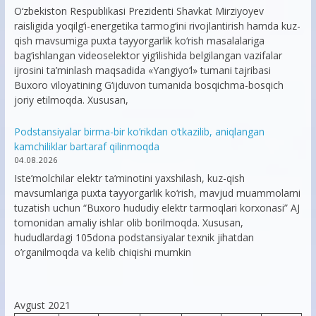
O‘zbekiston Respublikasi Prezidenti Shavkat Mirziyoyev
raisligida yoqilg‘i-energetika tarmog‘ini rivojlantirish hamda kuz-
qish mavsumiga puxta tayyorgarlik ko‘rish masalalariga
bag‘ishlangan videoselektor yig‘ilishida belgilangan vazifalar
ijrosini ta’minlash maqsadida «Yangiyo‘l» tumani tajribasi
Buxoro viloyatining G‘ijduvon tumanida bosqichma-bosqich
joriy etilmoqda. Xususan,
Podstansiyalar birma-bir ko’rikdan o’tkazilib, aniqlangan
kamchiliklar bartaraf qilinmoqda
04.08.2026
Iste’molchilar elektr ta’minotini yaxshilash, kuz-qish
mavsumlariga puxta tayyorgarlik ko‘rish, mavjud muammolarni
tuzatish uchun “Buxoro hududiy elektr tarmoqlari korxonasi” AJ
tomonidan amaliy ishlar olib borilmoqda. Xususan,
hududlardagi 105dona podstansiyalar texnik jihatdan
o’rganilmoqda va kelib chiqishi mumkin
Avgust 2021