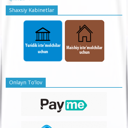
Shaxsiy Kabinetlar
Onlayn To’lov