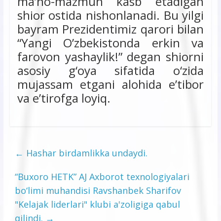
ma’no-mazmun kasb etadigan
shior ostida nishonlanadi. Bu yilgi
bayram Prezidentimiz qarori bilan
“Yangi O’zbekistonda erkin va
farovon yashaylik!” degan shiorni
asosiy g‘oya sifatida o‘zida
mujassam etgani alohida e’tibor
va e’tirofga loyiq.
←
Hashar birdamlikka undaydi.
“Buxoro HETK” AJ Axborot texnologiyalari
bo‘limi muhandisi Ravshanbek Sharifov
"Kelajak liderlari" klubi a'zoligiga qabul
qilindi.
→