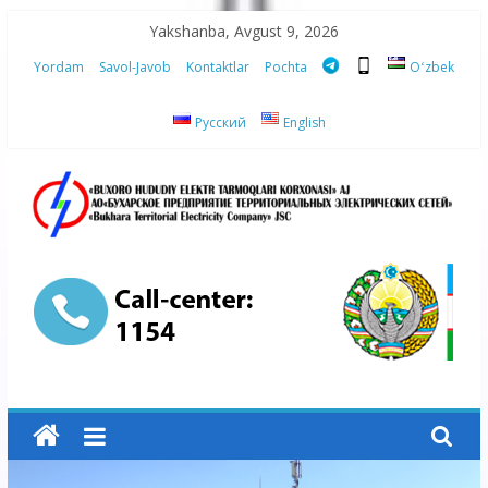
Skip
Yakshanba, Avgust 9, 2026
to
Yordam
Savol-Javob
Kontaktlar
Pochta
Oʻzbek
content
Русский
English
“Buxoro
hududiy
elektr
tarmoqlari