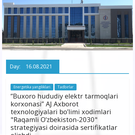
korxonasi”
AJ
“Buxoro
hududiy
elektr
tarmoqlari
Day:
16.08.2021
korxonasi”
AJ
Energetika yangiliklari
Tadbirlar
“Buxoro hududiy elektr tarmoqlari
korxonasi” AJ Axborot
texnologiyalari bo’limi xodimlari
"Raqamli O‘zbekiston-2030"
strategiyasi doirasida sertifikatlar
olishdi.