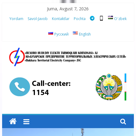
Skip
Juma, Avgust 7, 2026
to
Yordam
Savol-Javob
Kontaktlar
Pochta
Oʻzbek
content
Русский
English
“Buxoro
hududiy
elektr
tarmoqlari