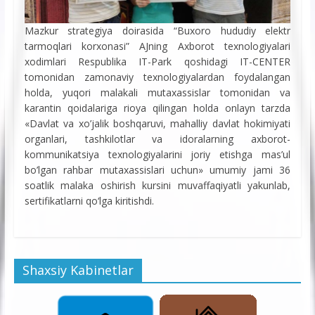
Mazkur strategiya doirasida “Buxoro hududiy elektr
tarmoqlari korxonasi” AJning Axborot texnologiyalari
xodimlari Respublika IT-Park qoshidagi IT-CENTER
tomonidan zamonaviy texnologiyalardan foydalangan
holda, yuqori malakali mutaxassislar tomonidan va
karantin qoidalariga rioya qilingan holda onlayn tarzda
«Davlat va xo’jalik boshqaruvi, mahalliy davlat hokimiyati
organlari, tashkilotlar va idoralarning axborot-
kommunikatsiya texnologiyalarini joriy etishga mas’ul
bo’lgan rahbar mutaxassislari uchun» umumiy jami 36
soatlik malaka oshirish kursini muvaffaqiyatli yakunlab,
sertifikatlarni qo‘lga kiritishdi.
Shaxsiy Kabinetlar