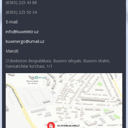
(8365) 225 43 88
(8365) 225 50 34
E-mail:
info@buxelektr.uz
buxenergo@umail.uz
Manzil:
O’zbekiston Respublikasi, Buxoro viloyati, Buxoro shahri,
Sanoatchilar ko’chasi, 1/1