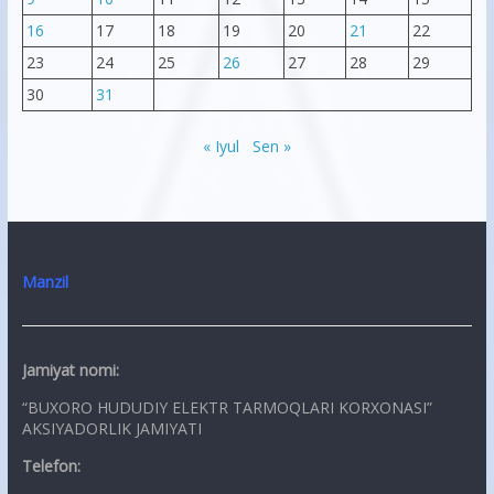
16
17
18
19
20
21
22
23
24
25
26
27
28
29
30
31
« Iyul
Sen »
Manzil
Jamiyat nomi:
“BUXORO HUDUDIY ELEKTR TARMOQLARI KORXONASI”
AKSIYADORLIK JAMIYATI
Telefon: