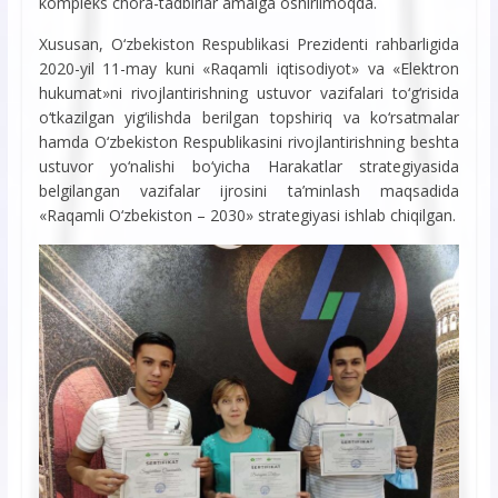
kompleks chora-tadbirlar amalga oshirilmoqda.
Xususan, O‘zbekiston Respublikasi Prezidenti rahbarligida
2020-yil 11-may kuni «Raqamli iqtisodiyot» va «Elektron
hukumat»ni rivojlantirishning ustuvor vazifalari to‘g‘risida
o‘tkazilgan yig‘ilishda berilgan topshiriq va ko‘rsatmalar
hamda O‘zbekiston Respublikasini rivojlantirishning beshta
ustuvor yo‘nalishi bo‘yicha Harakatlar strategiyasida
belgilangan vazifalar ijrosini ta’minlash maqsadida
«Raqamli O‘zbekiston – 2030» strategiyasi ishlab chiqilgan.