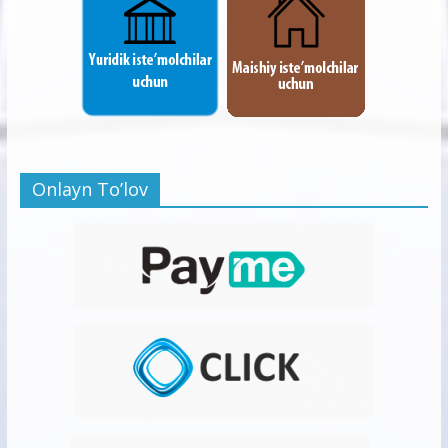
Onlayn To’lov