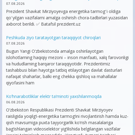
07.08.2026
Prezident Shavkat Mirziyoyevga energetika tarmogʻi oldiga
qoʻyilgan vazifalarni amalga oshirish chora-tadbirlari yuzasidan
axborot berildi. ✅ Batafsil prezident.uz
Peshkuda ziyo taratayotgan taraqqiyot chiroqlari
07.08.2026
Bugun Yangi O‘zbekistonda amalga oshirilayotgan
islohotlarning haqiqiy mezoni – inson manfaati, xalq farovonligi
va hududlarning barqaror taraqqiyotidir. Prezidentimiz
tashabbusi bilan hayotga tatbiq etilayotgan davlat dasturlari
nafaqat shaharlar, balki eng chekka qishloq va mahallalar
qiyofasini ham
Ko’hnarabotliklar elektr ta’minoti yaxshilanmoqda
06.08.2026
O‘zbekiston Respublikasi Prezidenti Shavkat Mirziyoyev
raisligida yoqilg‘i-energetika tarmog‘ini rivojlantirish hamda kuz-
qish mavsumiga puxta tayyorgarlik ko‘rish masalalariga
bag‘ishlangan videoselektor yig‘ilishida belgilangan vazifalar