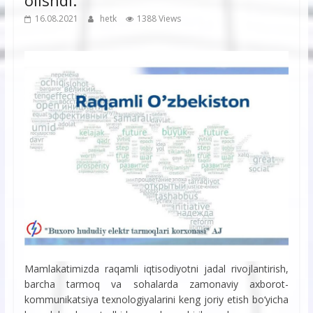
16.08.2021
hetk
1388 Views
Mamlakatimizda raqamli iqtisodiyotni jadal rivojlantirish,
barcha tarmoq va sohalarda zamonaviy axborot-
kommunikatsiya texnologiyalarini keng joriy etish bo‘yicha