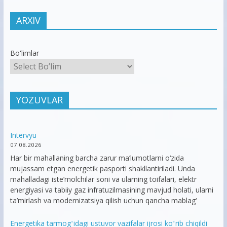
ARXIV
Bo'limlar
YOZUVLAR
Intervyu
07.08.2026
Har bir mahallaning barcha zarur ma’lumotlarni o‘zida
mujassam etgan energetik pasporti shakllantiriladi. Unda
mahalladagi iste’molchilar soni va ularning toifalari, elektr
energiyasi va tabiiy gaz infratuzilmasining mavjud holati, ularni
ta’mirlash va modernizatsiya qilish uchun qancha mablag‘
Energetika tarmogʻidagi ustuvor vazifalar ijrosi koʻrib chiqildi