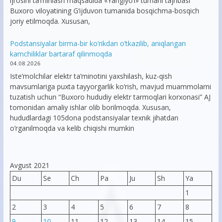
ijrosini ta’minlash maqsadida «Yangiyo‘l» tumani tajribasi
Buxoro viloyatining G‘ijduvon tumanida bosqichma-bosqich
joriy etilmoqda. Xususan,
Podstansiyalar birma-bir ko’rikdan o’tkazilib, aniqlangan
kamchiliklar bartaraf qilinmoqda
04.08.2026
Iste’molchilar elektr ta’minotini yaxshilash, kuz-qish
mavsumlariga puxta tayyorgarlik ko‘rish, mavjud muammolarni
tuzatish uchun “Buxoro hududiy elektr tarmoqlari korxonasi” AJ
tomonidan amaliy ishlar olib borilmoqda. Xususan,
hududlardagi 105dona podstansiyalar texnik jihatdan
o’rganilmoqda va kelib chiqishi mumkin
Avgust 2021
Du
Se
Ch
Pa
Ju
Sh
Ya
1
2
3
4
5
6
7
8
9
10
11
12
13
14
15