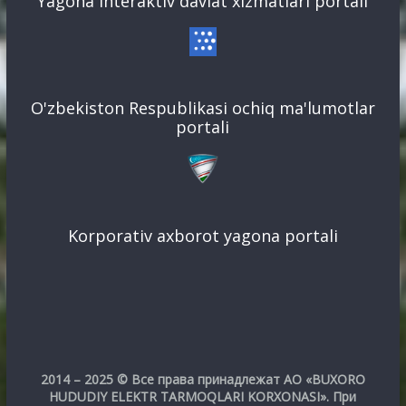
Yagona interaktiv davlat xizmatlari portali
O'zbekiston Respublikasi ochiq ma'lumotlar
portali
Korporativ axborot yagona portali
2014 – 2025 © Все права принадлежат АО «BUXORO
HUDUDIY ELEKTR TARMOQLARI KORXONASI». При