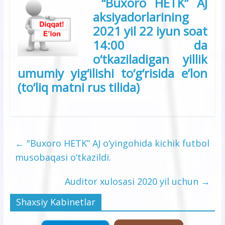
“Buxoro HETK” AJ
aksiyadorlarining
2021 yil 22 iyun soat
14:00 da
o‘tkaziladigan yillik
umumiy yig‘ilishi to‘g‘risida e’lon
(to‘liq matni rus tilida)
←
"Buxoro HETK” AJ o‘yingohida kichik futbol
musobaqasi o‘tkazildi.
Auditor xulosasi 2020 yil uchun
→
Shaxsiy Kabinetlar