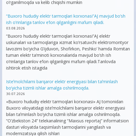
o’rganilmoqda va kelib chiqishi mumkin
“Buxoro hududiy elektr tarmoqlari korxonasi”AJ mavjud bo’sh
ish o’rinlariga tanlov e’lon qilganligini ma’lum qiladi.
03.08.2026
“Buxoro hududiy elektr tarmoqlari korxonasi”AJ elektr
uskunalari va tarmoqlariga xizmat ko’rsatuvchi elektromontyor
lavozimi bo’yicha G’ijduvon, Shofirkon, Peshko’ hamda Romitan
tuman elektr ta’minoti korxonalarida mavjud bo’sh ish
o’rinlariga tanlov e’lon qilganligini ma’lum qiladi.Tanlovda
ishtirok etish istagida
Isteʼmolchilarni barqaror elektr energiyasi bilan taʼminlash
bo‘yicha tizimli ishlar amalga oshirilmoqda.
30.07.2026
«Buxoro hududiy elektr tarmoqlari korxonasi» AJ tomonidan
Buxoro viloyatidagi isteʼmolchilarni barqaror elektr energiyasi
bilan taʼminlash bo‘yicha tizimli ishlar amalga oshirilmoqda.
“O’zbekiston 24” telekanalining “Maxsus reportaj” informatsion
dasturi viloyatda taqsimlash tarmoqlarini yangilash va
modernizatsiya qilish ishlari