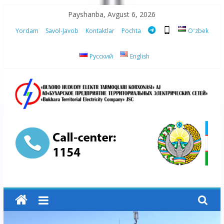
Skip
Payshanba, Avgust 6, 2026
to
Yordam
Savol-Javob
Kontaktlar
Pochta
Oʻzbek
content
Русский
English
“Buxoro
hududiy
elektr
tarmoqlari