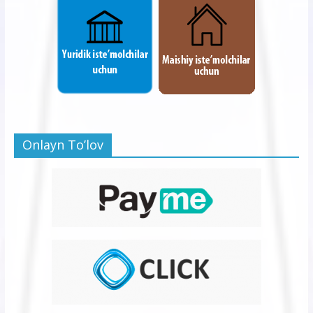
Onlayn To’lov