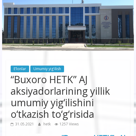
korxonasi”
AJ
“Buxoro
hududiy
elektr
tarmoqlari
E’lonlar
Umumiy yig'ilish
korxonasi”
“Buxoro HETK” AJ
AJ
aksiyadorlarining yillik
umumiy yig‘ilishini
o‘tkazish to‘g‘risida
31.05.2021
hetk
1257 Views