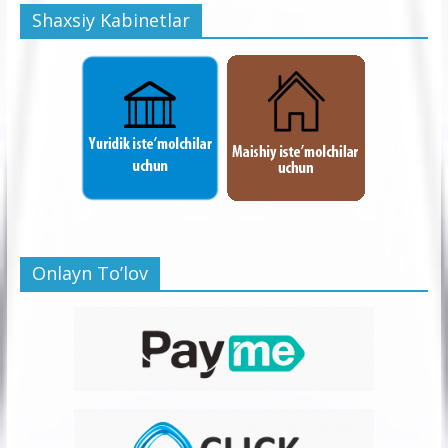
Shaxsiy Kabinetlar
Onlayn To’lov