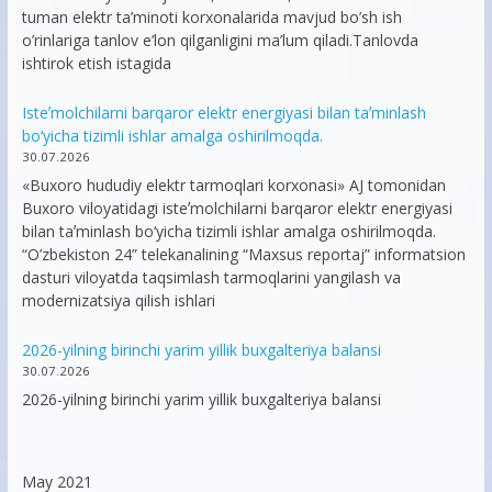
tuman elektr ta’minoti korxonalarida mavjud bo’sh ish
o’rinlariga tanlov e’lon qilganligini ma’lum qiladi.Tanlovda
ishtirok etish istagida
Isteʼmolchilarni barqaror elektr energiyasi bilan taʼminlash
bo‘yicha tizimli ishlar amalga oshirilmoqda.
30.07.2026
«Buxoro hududiy elektr tarmoqlari korxonasi» AJ tomonidan
Buxoro viloyatidagi isteʼmolchilarni barqaror elektr energiyasi
bilan taʼminlash bo‘yicha tizimli ishlar amalga oshirilmoqda.
“O’zbekiston 24” telekanalining “Maxsus reportaj” informatsion
dasturi viloyatda taqsimlash tarmoqlarini yangilash va
modernizatsiya qilish ishlari
2026-yilning birinchi yarim yillik buxgalteriya balansi
30.07.2026
2026-yilning birinchi yarim yillik buxgalteriya balansi
May 2021