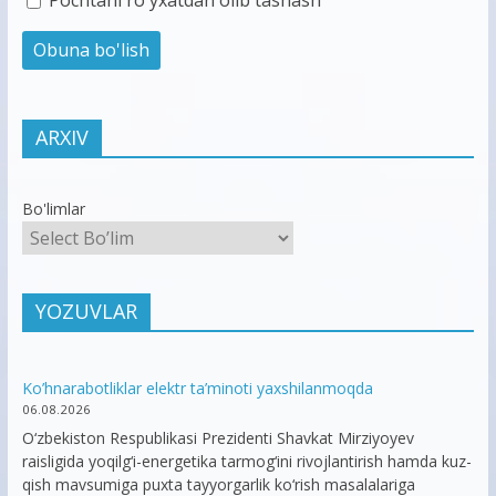
Pochtani ro'yxatdan olib tashash
ARXIV
Bo'limlar
YOZUVLAR
Ko’hnarabotliklar elektr ta’minoti yaxshilanmoqda
06.08.2026
O‘zbekiston Respublikasi Prezidenti Shavkat Mirziyoyev
raisligida yoqilg‘i-energetika tarmog‘ini rivojlantirish hamda kuz-
qish mavsumiga puxta tayyorgarlik ko‘rish masalalariga