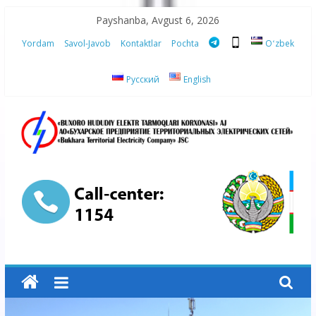
Skip
Payshanba, Avgust 6, 2026
to
Yordam
Savol-Javob
Kontaktlar
Pochta
Oʻzbek
content
Русский
English
“Buxoro
hududiy
elektr
tarmoqlari