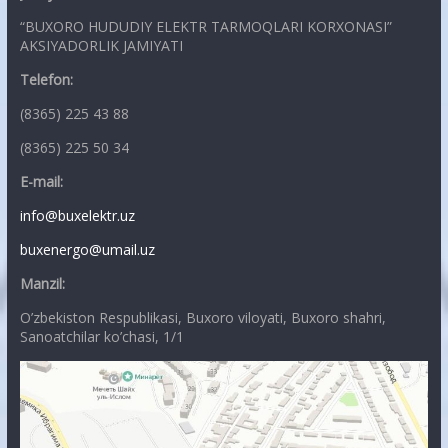
“BUXORO HUDUDIY ELEKTR TARMOQLARI KORXONASI”
AKSIYADORLIK JAMIYATI
Telefon:
(8365) 225 43 88
(8365) 225 50 34
E-mail:
info@buxelektr.uz
buxenergo@umail.uz
Manzil:
O’zbekiston Respublikasi, Buxoro viloyati, Buxoro shahri,
Sanoatchilar ko’chasi, 1/1