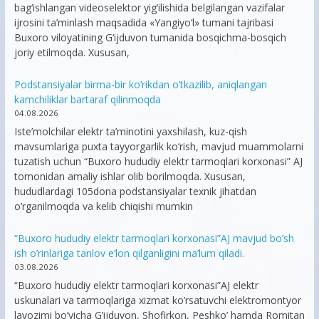
bag‘ishlangan videoselektor yig‘ilishida belgilangan vazifalar
ijrosini ta’minlash maqsadida «Yangiyo‘l» tumani tajribasi
Buxoro viloyatining G‘ijduvon tumanida bosqichma-bosqich
joriy etilmoqda. Xususan,
Podstansiyalar birma-bir ko’rikdan o’tkazilib, aniqlangan
kamchiliklar bartaraf qilinmoqda
04.08.2026
Iste’molchilar elektr ta’minotini yaxshilash, kuz-qish
mavsumlariga puxta tayyorgarlik ko‘rish, mavjud muammolarni
tuzatish uchun “Buxoro hududiy elektr tarmoqlari korxonasi” AJ
tomonidan amaliy ishlar olib borilmoqda. Xususan,
hududlardagi 105dona podstansiyalar texnik jihatdan
o’rganilmoqda va kelib chiqishi mumkin
“Buxoro hududiy elektr tarmoqlari korxonasi”AJ mavjud bo’sh
ish o’rinlariga tanlov e’lon qilganligini ma’lum qiladi.
03.08.2026
“Buxoro hududiy elektr tarmoqlari korxonasi”AJ elektr
uskunalari va tarmoqlariga xizmat ko’rsatuvchi elektromontyor
lavozimi bo’yicha G’ijduvon, Shofirkon, Peshko’ hamda Romitan