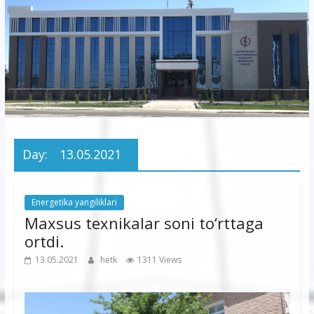
korxonasi”
AJ
“Buxoro
hududiy
elektr
tarmoqlari
Day:
13.05.2021
korxonasi”
AJ
Energetika yangiliklari
Maxsus texnikalar soni to‘rttaga
ortdi.
13.05.2021
hetk
1311 Views