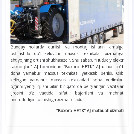
Bunday hollarda qurilish va montaj ishlarini amalga
oshirishda qo‘l keluvchi maxsus texnikalar xizmatiga
ehtiyojning ortishi shubhasizdir. Shu sabab, “Hududiy elektr
tarmoqlari” AJ tomonidan “Buxoro HETK” AJ uchun to‘rt
dona yamabur maxsus texnikasi yetkazib berildi. Olib
kelingan yamabur maxsus texnikalari soha xodimlari
og‘irini yengil qilishi bilan bir qatorda belgilangan vazifalar
ijrosini o‘z vaqtida sifatli bajarilishi va mehnat
unumdorligini oshishiga xizmat qiladi.
“Buxoro HETK” AJ matbuot xizmati