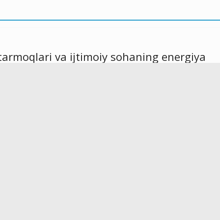
tarmoqlari va ijtimoiy sohaning energiya
ishlangan seminar trening bo‘lib o‘tdi.
moiy sohaning energiya samaradorligini oshirish, energiya tejovchi
ergiya manbalarini rivojlantirishning chora-tadbirlariga bag‘ishlangan
iyor yangiliklari” informasion dasturi orqali efirga uzatildi.