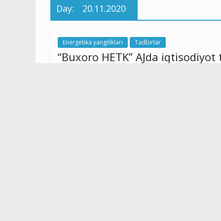
Day:
20.11.2020
Energetika yangiliklari
Tadbirlar
“Buxoro HETK” AJda iqtisodiyot 
samaradorligini oshirishga bag‘
20.11.2020
hetk
789 Views
“Buxoro HETK” AJda iqtisodiyot tarmoqlari va ijti
texnologiyalarni joriy etish va qayta tiklanuvchi en
seminar trening bo‘lib o‘tdi. Mavzu yuzasidan lavha “D