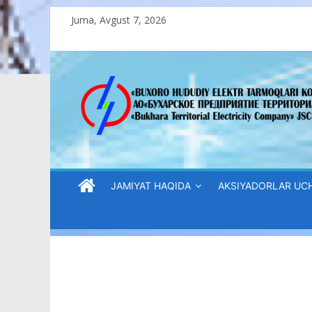
Skip
Juma, Avgust 7, 2026
to
content
“Buxoro
hududiy
elektr
tarmoqlari
JAMIYAT HAQIDA
AKSIYADORLAR UC
korxonasi”
AJ
“Buxoro