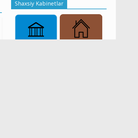
Shaxsiy Kabinetlar
Onlayn To’lov