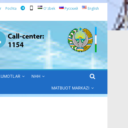
r
Pochta
Oʻzbek
Русский
English
’LUMOTLAR
NHH
MATBUOT MARKAZI