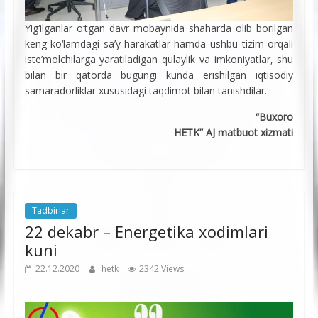
Yig‘ilganlar o‘tgan davr mobaynida shaharda olib borilgan
keng ko‘lamdagi sa’y-harakatlar hamda ushbu tizim orqali
iste’molchilarga yaratiladigan qulaylik va imkoniyatlar, shu
bilan bir qatorda bugungi kunda erishilgan iqtisodiy
samaradorliklar xususidagi taqdimot bilan tanishdilar.
“Buxoro
HETK” AJ matbuot xizmati
Tadbirlar
22 dekabr – Energetika xodimlari
kuni
22.12.2020
hetk
2342 Views