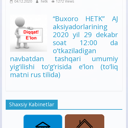
04.12.2020
hetk
1272 Views
“Buxoro HETK” AJ
aksiyadorlarining
2020 yil 29 dekabr
soat 12:00 da
o‘tkaziladigan
navbatdan tashqari umumiy
yig‘ilishi to‘g‘risida e’lon (to‘liq
matni rus tilida)
Shaxsiy Kabinetlar