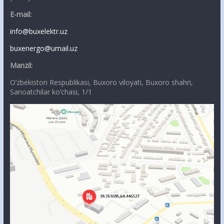
E-mail:
info@buxelektr.uz
buxenergo@umail.uz
Manzil:
O’zbekiston Respublikasi, Buxoro viloyati, Buxoro shahri,
Sanoatchilar ko’chasi, 1/1