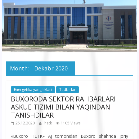
korxonasi”
AJ
“Buxoro
hududiy
elektr
tarmoqlari
Month:
Dekabr 2020
korxonasi”
AJ
Energetika yangiliklari
Tadbirlar
BUXORODA SEKTOR RAHBARLARI
ASKUE TIZIMI BILAN YAQINDAN
TANISHDILAR
25.12.2020
hetk
1105 Views
«Buxoro HETK» AJ tomonidan Buxoro shahrida joriy