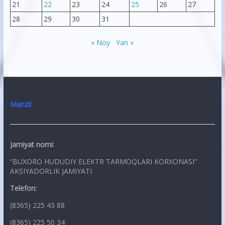
21
22
23
24
25
26
27
28
29
30
31
« Noy
Yan »
Manzil
Jamiyat nomi:
“BUXORO HUDUDIY ELEKTR TARMOQLARI KORXONASI”
AKSIYADORLIK JAMIYATI
Telefon:
(8365) 225 43 88
(8365) 225 50 34