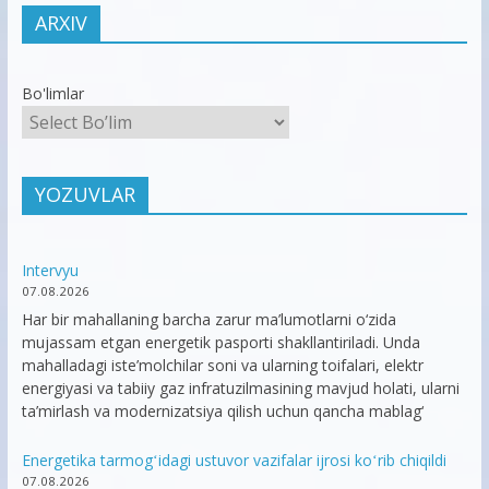
ARXIV
Bo'limlar
YOZUVLAR
Intervyu
07.08.2026
Har bir mahallaning barcha zarur ma’lumotlarni o‘zida
mujassam etgan energetik pasporti shakllantiriladi. Unda
mahalladagi iste’molchilar soni va ularning toifalari, elektr
energiyasi va tabiiy gaz infratuzilmasining mavjud holati, ularni
ta’mirlash va modernizatsiya qilish uchun qancha mablag‘
Energetika tarmogʻidagi ustuvor vazifalar ijrosi koʻrib chiqildi
07.08.2026