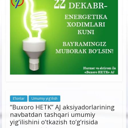
E’lonlar
Umumiy yig'ilish
“Buxoro HETK” AJ aksiyadorlarining
navbatdan tashqari umumiy
yig‘ilishini o‘tkazish to‘g‘risida