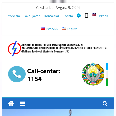
Skip
Yakshanba, Avgust 9, 2026
to
Yordam
Savol-Javob
Kontaktlar
Pochta
Oʻzbek
content
Русский
English
“Buxoro
hududiy
elektr
tarmoqlari