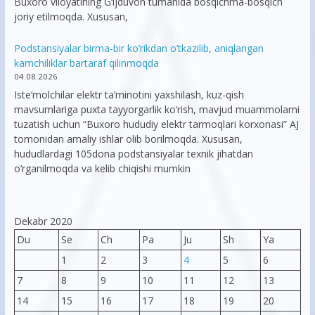
Buxoro viloyatining G‘ijduvon tumanida bosqichma-bosqich
joriy etilmoqda. Xususan,
Podstansiyalar birma-bir ko’rikdan o’tkazilib, aniqlangan
kamchiliklar bartaraf qilinmoqda
04.08.2026
Iste’molchilar elektr ta’minotini yaxshilash, kuz-qish
mavsumlariga puxta tayyorgarlik ko‘rish, mavjud muammolarni
tuzatish uchun “Buxoro hududiy elektr tarmoqlari korxonasi” AJ
tomonidan amaliy ishlar olib borilmoqda. Xususan,
hududlardagi 105dona podstansiyalar texnik jihatdan
o’rganilmoqda va kelib chiqishi mumkin
Dekabr 2020
Du
Se
Ch
Pa
Ju
Sh
Ya
1
2
3
4
5
6
7
8
9
10
11
12
13
14
15
16
17
18
19
20