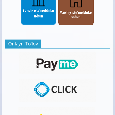
Onlayn To’lov