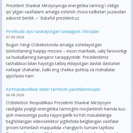
Prezident Shavkat Mirziyoyevga energetika tarmogʻi oldiga
qoʻyilgan vazifalarni amalga oshirish chora-tadbirlari yuzasidan
axborot berildi. ✅ Batafsil prezident.uz
Peshkuda ziyo taratayotgan taraqqiyot chiroqlari
07.08.2026
Bugun Yangi O‘zbekistonda amalga oshirilayotgan
islohotlarning haqiqiy mezoni – inson manfaati, xalq farovonligi
va hududlarning barqaror taraqqiyotidir. Prezidentimiz
tashabbusi bilan hayotga tatbiq etilayotgan davlat dasturlari
nafaqat shaharlar, balki eng chekka qishloq va mahallalar
qiyofasini ham
Ko’hnarabotliklar elektr ta’minoti yaxshilanmoqda
06.08.2026
O‘zbekiston Respublikasi Prezidenti Shavkat Mirziyoyev
raisligida yoqilg‘i-energetika tarmog‘ini rivojlantirish hamda kuz-
qish mavsumiga puxta tayyorgarlik ko‘rish masalalariga
bag‘ishlangan videoselektor yig‘ilishida belgilangan vazifalar
ijrosini ta’minlash maqsadida «Yangiyo‘l» tumani tajribasi