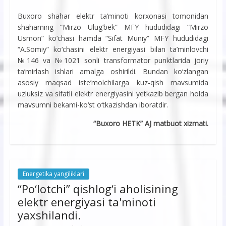
Buxoro shahar elektr ta’minoti korxonasi tomonidan
shaharning “Mirzo Ulug‘bek” MFY hududidagi “Mirzo
Usmon” ko‘chasi hamda “Sifat Muniy” MFY hududidagi
“A.Somiy” ko‘chasini elektr energiyasi bilan ta’minlovchi
№146 va №1021 sonli transformator punktlarida joriy
ta’mirlash ishlari amalga oshirildi. Bundan ko‘zlangan
asosiy maqsad iste’molchilarga kuz-qish mavsumida
uzluksiz va sifatli elektr energiyasini yetkazib bergan holda
mavsumni bekami-ko‘st o‘tkazishdan iboratdir.
“Buxoro HETK” AJ matbuot xizmati.
Energetika yangiliklari
“Po‘lotchi” qishlog‘i aholisining
elektr energiyasi ta'minoti
yaxshilandi.