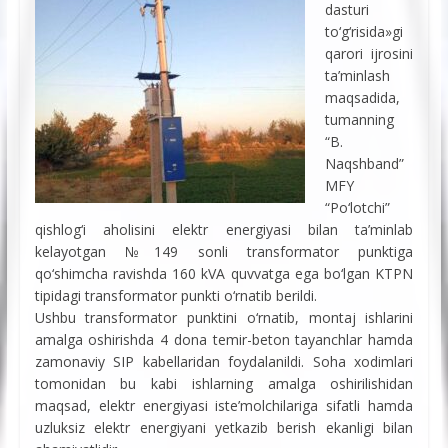
dasturi
to‘g‘risida»gi
qarori ijrosini
ta’minlash
maqsadida,
tumanning
“B.
Naqshband”
MFY
“Po‘lotchi”
qishlog‘i aholisini elektr energiyasi bilan ta’minlab
kelayotgan №149 sonli transformator punktiga
qo‘shimcha ravishda 160 kVA quvvatga ega bo‘lgan KTPN
tipidagi transformator punkti o‘rnatib berildi.
Ushbu transformator punktini o‘rnatib, montaj ishlarini
amalga oshirishda 4 dona temir-beton tayanchlar hamda
zamonaviy SIP kabellaridan foydalanildi. Soha xodimlari
tomonidan bu kabi ishlarning amalga oshirilishidan
maqsad, elektr energiyasi iste’molchilariga sifatli hamda
uzluksiz elektr energiyani yetkazib berish ekanligi bilan