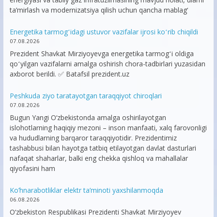
ta’mirlash va modernizatsiya qilish uchun qancha mablag‘
Energetika tarmogʻidagi ustuvor vazifalar ijrosi koʻrib chiqildi
07.08.2026
Prezident Shavkat Mirziyoyevga energetika tarmogʻi oldiga
qoʻyilgan vazifalarni amalga oshirish chora-tadbirlari yuzasidan
axborot berildi. ✅ Batafsil prezident.uz
Peshkuda ziyo taratayotgan taraqqiyot chiroqlari
07.08.2026
Bugun Yangi O‘zbekistonda amalga oshirilayotgan
islohotlarning haqiqiy mezoni – inson manfaati, xalq farovonligi
va hududlarning barqaror taraqqiyotidir. Prezidentimiz
tashabbusi bilan hayotga tatbiq etilayotgan davlat dasturlari
nafaqat shaharlar, balki eng chekka qishloq va mahallalar
qiyofasini ham
Ko’hnarabotliklar elektr ta’minoti yaxshilanmoqda
06.08.2026
O‘zbekiston Respublikasi Prezidenti Shavkat Mirziyoyev