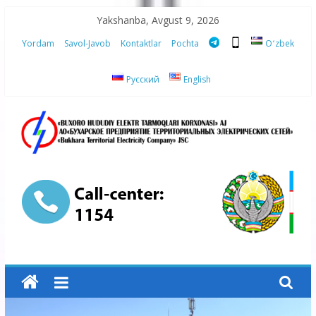
Skip
Yakshanba, Avgust 9, 2026
to
Yordam
Savol-Javob
Kontaktlar
Pochta
Oʻzbek
content
Русский
English
“Buxoro
hududiy
elektr
tarmoqlari