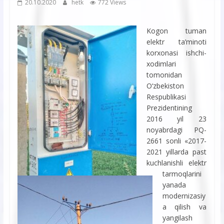
20.10.2020
hetk
772 Views
Kogon tuman
elektr ta’minoti
korxonasi ishchi-
xodimlari
tomonidan
O‘zbekiston
Respublikasi
Prezidentining
2016 yil 23
noyabrdagi PQ-
2661 sonli «2017-
2021 yillarda past
kuchlanishli elektr
tarmoqlarini
yanada
modernizasiy
a qilish va
yangilash