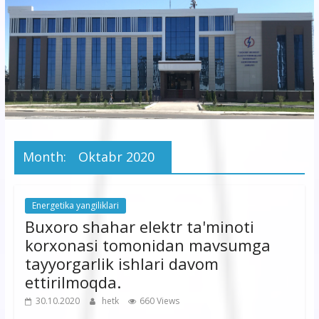
korxonasi”
AJ
“Buxoro
hududiy
elektr
tarmoqlari
Month:
Oktabr 2020
korxonasi”
AJ
Energetika yangiliklari
Buxoro shahar elektr ta'minoti
korxonasi tomonidan mavsumga
tayyorgarlik ishlari davom
ettirilmoqda.
30.10.2020
hetk
660 Views