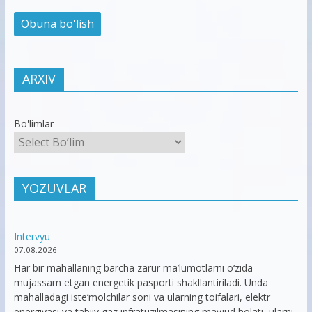
ARXIV
Bo'limlar
YOZUVLAR
Intervyu
07.08.2026
Har bir mahallaning barcha zarur ma’lumotlarni o‘zida
mujassam etgan energetik pasporti shakllantiriladi. Unda
mahalladagi iste’molchilar soni va ularning toifalari, elektr
energiyasi va tabiiy gaz infratuzilmasining mavjud holati, ularni