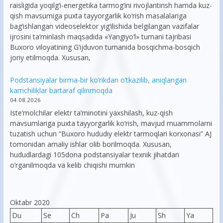
raisligida yoqilg‘i-energetika tarmog‘ini rivojlantirish hamda kuz-
qish mavsumiga puxta tayyorgarlik ko‘rish masalalariga
bag‘ishlangan videoselektor yig‘ilishida belgilangan vazifalar
ijrosini ta’minlash maqsadida «Yangiyo‘l» tumani tajribasi
Buxoro viloyatining G‘ijduvon tumanida bosqichma-bosqich
joriy etilmoqda. Xususan,
Podstansiyalar birma-bir ko’rikdan o’tkazilib, aniqlangan
kamchiliklar bartaraf qilinmoqda
04.08.2026
Iste’molchilar elektr ta’minotini yaxshilash, kuz-qish
mavsumlariga puxta tayyorgarlik ko‘rish, mavjud muammolarni
tuzatish uchun “Buxoro hududiy elektr tarmoqlari korxonasi” AJ
tomonidan amaliy ishlar olib borilmoqda. Xususan,
hududlardagi 105dona podstansiyalar texnik jihatdan
o’rganilmoqda va kelib chiqishi mumkin
Oktabr 2020
Du
Se
Ch
Pa
Ju
Sh
Ya