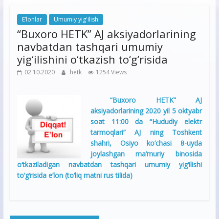
E’lonlar
Umumiy yig'ilish
“Buxoro HETK” AJ aksiyadorlarining
navbatdan tashqari umumiy
yig‘ilishini o‘tkazish to‘g‘risida
02.10.2020
hetk
1254 Views
“Buxoro HETK” AJ
aksiyadorlarining 2020 yil 5 oktyabr
soat 11:00 da “Hududiy elektr
tarmoqlari” AJ ning Toshkent
shahri, Osiyo ko‘chasi 8-uyda
joylashgan ma’muriy binosida
o‘tkaziladigan navbatdan tashqari umumiy yig‘ilishi
to‘g‘risida e’lon (to‘liq matni rus tilida)