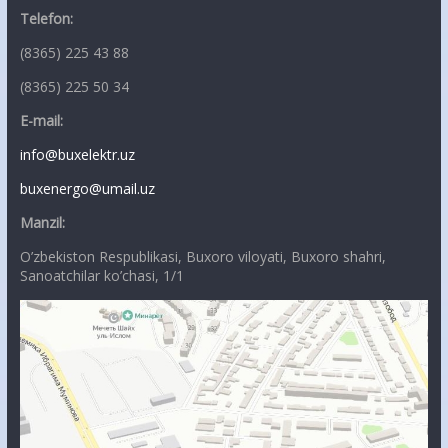
Telefon:
(8365) 225 43 88
(8365) 225 50 34
E-mail:
info@buxelektr.uz
buxenergo@umail.uz
Manzil:
O’zbekiston Respublikasi, Buxoro viloyati, Buxoro shahri,
Sanoatchilar ko’chasi, 1/1