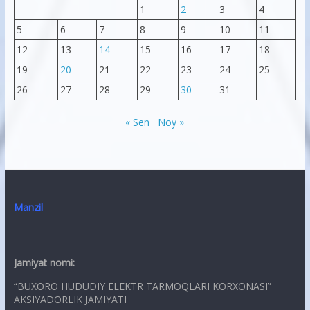
1
2
3
4
5
6
7
8
9
10
11
12
13
14
15
16
17
18
19
20
21
22
23
24
25
26
27
28
29
30
31
« Sen
Noy »
Manzil
Jamiyat nomi:
“BUXORO HUDUDIY ELEKTR TARMOQLARI KORXONASI”
AKSIYADORLIK JAMIYATI