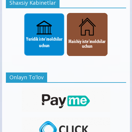
Shaxsiy Kabinetlar
Onlayn To’lov