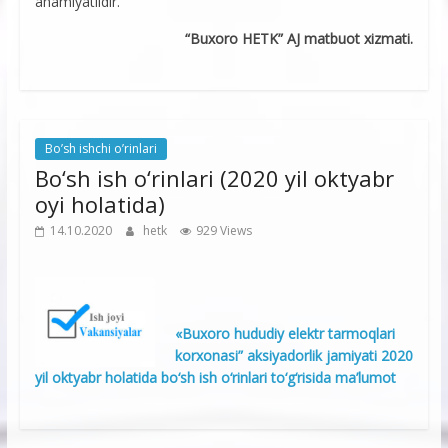
ahamiyatlidir.
“Buxoro HETK” AJ matbuot xizmati.
Bo’sh ishchi o’rinlari
Bo‘sh ish o‘rinlari (2020 yil oktyabr
oyi holatida)
14.10.2020
hetk
929 Views
«Buxoro hududiy elektr tarmoqlari
korxonasi” aksiyadorlik jamiyati 2020
yil oktyabr holatida bo‘sh ish o‘rinlari to‘g‘risida ma’lumot