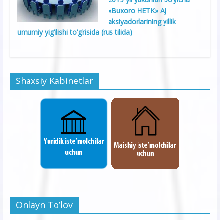
«Buxoro HETK» AJ
aksiyadorlarining yillik
umumiy yig’ilishi to’g’risida (rus tilida)
Shaxsiy Kabinetlar
Onlayn To’lov