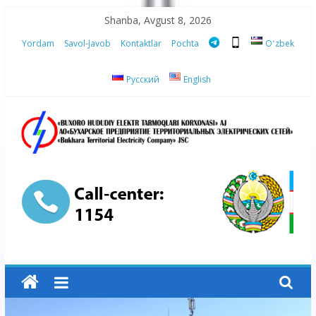
Skip
Shanba, Avgust 8, 2026
to
Yordam
Savol-Javob
Kontaktlar
Pochta
Oʻzbek
content
Русский
English
“Buxoro
hududiy
elektr
tarmoqlari