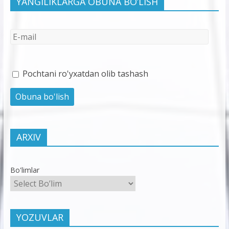
YANGILIKLARGA OBUNA BO’LISH
Pochtani ro'yxatdan olib tashash
ARXIV
Bo'limlar
YOZUVLAR