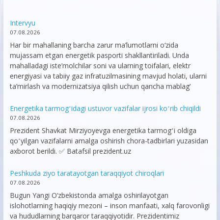
Intervyu
07.08.2026
Har bir mahallaning barcha zarur ma’lumotlarni o‘zida
mujassam etgan energetik pasporti shakllantiriladi. Unda
mahalladagi iste’molchilar soni va ularning toifalari, elektr
energiyasi va tabiiy gaz infratuzilmasining mavjud holati, ularni
ta’mirlash va modernizatsiya qilish uchun qancha mablag‘
Energetika tarmogʻidagi ustuvor vazifalar ijrosi koʻrib chiqildi
07.08.2026
Prezident Shavkat Mirziyoyevga energetika tarmogʻi oldiga
qoʻyilgan vazifalarni amalga oshirish chora-tadbirlari yuzasidan
axborot berildi. ✅ Batafsil prezident.uz
Peshkuda ziyo taratayotgan taraqqiyot chiroqlari
07.08.2026
Bugun Yangi O‘zbekistonda amalga oshirilayotgan
islohotlarning haqiqiy mezoni – inson manfaati, xalq farovonligi
va hududlarning barqaror taraqqiyotidir. Prezidentimiz