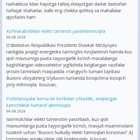
tashabbusi bilan hayotga tatbiq etilayotgan davlat dasturlari
nafaqat shaharlar, balki eng chekka qishloq va mahallalar
qiyofasini ham
Ko’hnarabotliklar elektr ta’minoti yaxshilanmoqda
06.08.2026
O‘zbekiston Respublikasi Prezidenti Shavkat Mirziyoyev
raisligida yoqilg‘i-energetika tarmog‘ini rivojlantirish hamda kuz-
qish mavsumiga puxta tayyorgarlik ko‘rish masalalariga
bag‘ishlangan videoselektor yig‘ilishida belgilangan vazifalar
ijrosini ta’minlash maqsadida «Yangiyo‘l» tumani tajribasi
Buxoro viloyatining G‘ijduvon tumanida bosqichma-bosqich
joriy etilmoqda. Xususan,
Podstansiyalar birma-bir ko’rikdan o’tkazilib, aniqlangan
kamchiliklar bartaraf qilinmoqda
04.08.2026
Iste’molchilar elektr ta’minotini yaxshilash, kuz-qish
mavsumlariga puxta tayyorgarlik ko‘rish, mavjud muammolarni
tuzatish uchun “Buxoro hududiy elektr tarmoqlari korxonasi” AJ
tomonidan amaliy ishlar olib borilmoqda. Xususan,