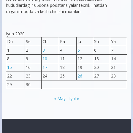
hududlardagi 105dona podstansiyalar texnik jihatdan
o’rganilmoqda va kelib chiqishi mumkin
Iyun 2020
Du
Se
Ch
Pa
Ju
Sh
Ya
1
2
3
4
5
6
7
8
9
10
11
12
13
14
15
16
17
18
19
20
21
22
23
24
25
26
27
28
29
30
« May
Iyul »