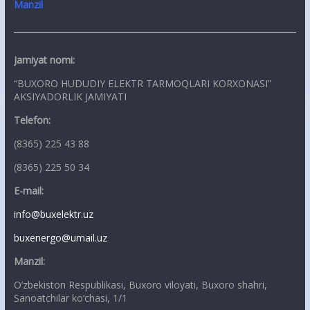
Manzil
Jamiyat nomi:
“BUXORO HUDUDIY ELEKTR TARMOQLARI KORXONASI”
AKSIYADORLIK JAMIYATI
Telefon:
(8365) 225 43 88
(8365) 225 50 34
E-mail:
info@buxelektr.uz
buxenergo@umail.uz
Manzil:
O’zbekiston Respublikasi, Buxoro viloyati, Buxoro shahri,
Sanoatchilar ko’chasi, 1/1