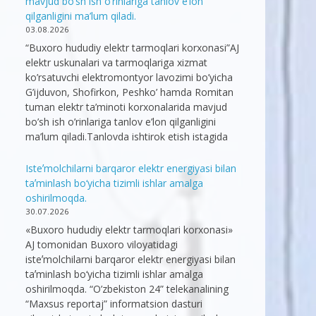
mavjud bo’sh ish o’rinlariga tanlov e’lon
qilganligini ma’lum qiladi.
03.08.2026
“Buxoro hududiy elektr tarmoqlari korxonasi”AJ
elektr uskunalari va tarmoqlariga xizmat
ko’rsatuvchi elektromontyor lavozimi bo’yicha
G’ijduvon, Shofirkon, Peshko’ hamda Romitan
tuman elektr ta’minoti korxonalarida mavjud
bo’sh ish o’rinlariga tanlov e’lon qilganligini
ma’lum qiladi.Tanlovda ishtirok etish istagida
Isteʼmolchilarni barqaror elektr energiyasi bilan
taʼminlash bo‘yicha tizimli ishlar amalga
oshirilmoqda.
30.07.2026
«Buxoro hududiy elektr tarmoqlari korxonasi»
AJ tomonidan Buxoro viloyatidagi
isteʼmolchilarni barqaror elektr energiyasi bilan
taʼminlash bo‘yicha tizimli ishlar amalga
oshirilmoqda. “O’zbekiston 24” telekanalining
“Maxsus reportaj” informatsion dasturi