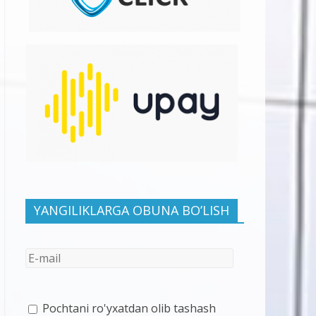
YANGILIKLARGA OBUNA BO’LISH
Pochtani ro'yxatdan olib tashash