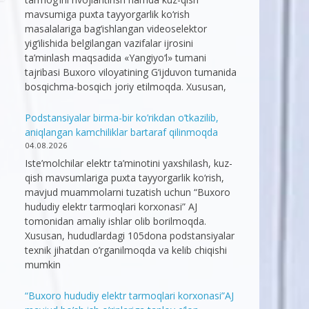
mavsumiga puxta tayyorgarlik ko‘rish
masalalariga bag‘ishlangan videoselektor
yig‘ilishida belgilangan vazifalar ijrosini
ta’minlash maqsadida «Yangiyo‘l» tumani
tajribasi Buxoro viloyatining G‘ijduvon tumanida
bosqichma-bosqich joriy etilmoqda. Xususan,
Podstansiyalar birma-bir ko’rikdan o’tkazilib,
aniqlangan kamchiliklar bartaraf qilinmoqda
04.08.2026
Iste’molchilar elektr ta’minotini yaxshilash, kuz-
qish mavsumlariga puxta tayyorgarlik ko‘rish,
mavjud muammolarni tuzatish uchun “Buxoro
hududiy elektr tarmoqlari korxonasi” AJ
tomonidan amaliy ishlar olib borilmoqda.
Xususan, hududlardagi 105dona podstansiyalar
texnik jihatdan o’rganilmoqda va kelib chiqishi
mumkin
“Buxoro hududiy elektr tarmoqlari korxonasi”AJ