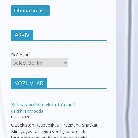
ARXIV
Bo'limlar
YOZUVLAR
Ko’hnarabotliklar elektr ta’minoti
yaxshilanmoqda
06.08.2026
O‘zbekiston Respublikasi Prezidenti Shavkat
Mirziyoyev raisligida yoqilg‘i-energetika
tarmog‘ini rivojlantirish hamda kuz-qish