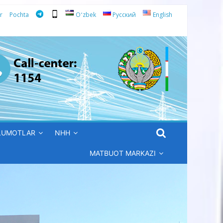
r
Pochta
Oʻzbek
Русский
English
’LUMOTLAR
NHH
MATBUOT MARKAZI