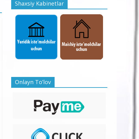
Shaxsiy Kabinetlar
Onlayn To’lov