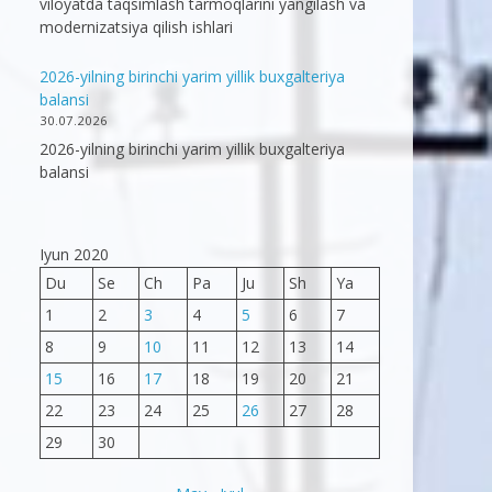
viloyatda taqsimlash tarmoqlarini yangilash va
modernizatsiya qilish ishlari
2026-yilning birinchi yarim yillik buxgalteriya
balansi
30.07.2026
2026-yilning birinchi yarim yillik buxgalteriya
balansi
Iyun 2020
Du
Se
Ch
Pa
Ju
Sh
Ya
1
2
3
4
5
6
7
8
9
10
11
12
13
14
15
16
17
18
19
20
21
22
23
24
25
26
27
28
29
30