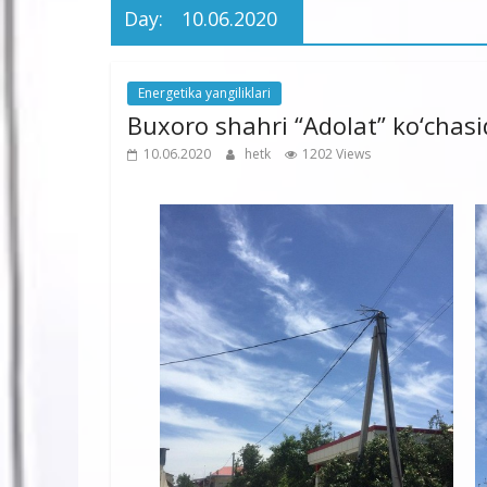
Day:
10.06.2020
Energetika yangiliklari
Buxoro shahri “Adolat” ko‘chasid
10.06.2020
hetk
1202 Views