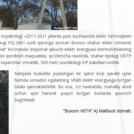
 noyabrdagi «2017-2021 yillarda past kuchlanishli elektr tarmoqlarini
ida»gi PQ-2661 sonli qaroriga asosan Buxoro shahar elektr ta’minoti
” ko‘chasida istiqomat qiluvchi elektr energiyasi iste’molchilarining
abini qondirish maqsadida, qo‘shimcha ravishda, shahar tipidagi GKTP
yanchlar o‘rnatilib, 500 metr uzunlikdagi SIP kabellari tortildi.
Natijada hududda joylashgan bir qator ko‘p qavatli uylar
hamda xonadon egalarining sifatli elektr energiyaga bo‘lgan
talabi qanoatlantirildi. Bu esa, o‘z navbatida, mahalliy aholi
uchun ayni harorat yuqori bo‘lgan kunlarda quvonch
bag‘ishladi.
“Buxoro HETK” AJ Matbuot xizmati.