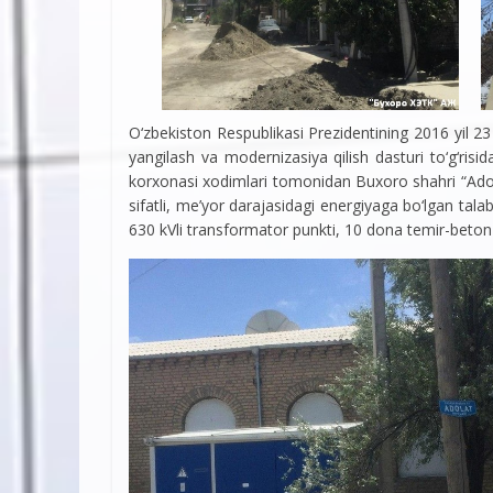
O‘zbekiston Respublikasi Prezidentining 2016 yil 23
yangilash va modernizasiya qilish dasturi to‘g‘ris
korxonasi xodimlari tomonidan Buxoro shahri “Adolat
sifatli, me’yor darajasidagi energiyaga bo‘lgan tal
630 kVli transformator punkti, 10 dona temir-beton ta