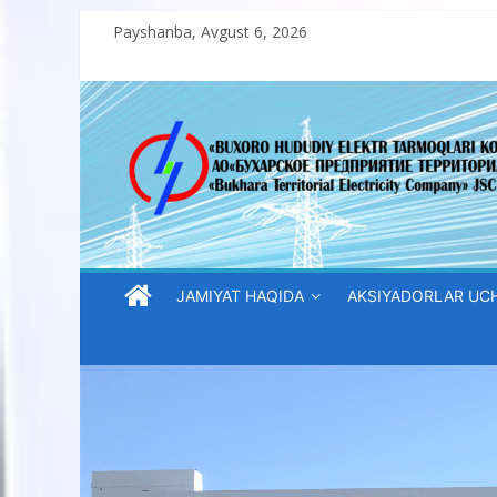
Skip
Payshanba, Avgust 6, 2026
to
content
“Buxoro
hududiy
elektr
tarmoqlari
JAMIYAT HAQIDA
AKSIYADORLAR UC
korxonasi”
AJ
“Buxoro