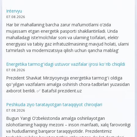
Intervyu
07.08.2026
Har bir mahallaning barcha zarur ma’lumotlarni o‘zida
mujassam etgan energetik pasporti shakllantiriladi. Unda
mahalladagi iste’molchilar soni va ularning toifalari, elektr
energiyasi va tabiiy gaz infratuzilmasining mavjud holati, ularni
ta’mirlash va modernizatsiya qilish uchun qancha mablag‘
Energetika tarmogʻidagi ustuvor vazifalar ijrosi koʻrib chiqildi
07.08.2026
Prezident Shavkat Mirziyoyevga energetika tarmogʻi oldiga
qoʻyilgan vazifalarni amalga oshirish chora-tadbirlari yuzasidan
axborot berildi. ✅ Batafsil prezident.uz
Peshkuda ziyo taratayotgan taraqqiyot chiroqlari
07.08.2026
Bugun Yangi O‘zbekistonda amalga oshirilayotgan
islohotlarning haqiqiy mezoni – inson manfaati, xalq farovonligi
va hududlarning barqaror taraqqiyotidir. Prezidentimiz