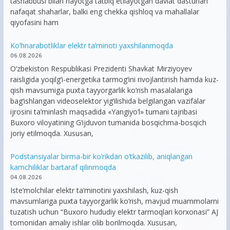
tashabbusi bilan hayotga tatbiq etilayotgan davlat dasturlari
nafaqat shaharlar, balki eng chekka qishloq va mahallalar
qiyofasini ham
Ko’hnarabotliklar elektr ta’minoti yaxshilanmoqda
06.08.2026
O‘zbekiston Respublikasi Prezidenti Shavkat Mirziyoyev
raisligida yoqilg‘i-energetika tarmog‘ini rivojlantirish hamda kuz-
qish mavsumiga puxta tayyorgarlik ko‘rish masalalariga
bag‘ishlangan videoselektor yig‘ilishida belgilangan vazifalar
ijrosini ta’minlash maqsadida «Yangiyo‘l» tumani tajribasi
Buxoro viloyatining G‘ijduvon tumanida bosqichma-bosqich
joriy etilmoqda. Xususan,
Podstansiyalar birma-bir ko’rikdan o’tkazilib, aniqlangan
kamchiliklar bartaraf qilinmoqda
04.08.2026
Iste’molchilar elektr ta’minotini yaxshilash, kuz-qish
mavsumlariga puxta tayyorgarlik ko‘rish, mavjud muammolarni
tuzatish uchun “Buxoro hududiy elektr tarmoqlari korxonasi” AJ
tomonidan amaliy ishlar olib borilmoqda. Xususan,