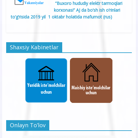
“Buxoro hududiy elektr tarmoqlari
korxonasi” AJ da bo’sh ish o’rinlari
to’g’risida 2019 yil 1 oktabr holatida ma’lumot (rus)
Shaxsiy Kabinetlar
Onlayn To’lov