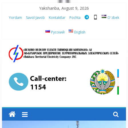
Skip
Yakshanba, Avgust 9, 2026
to
Yordam
Savol-Javob
Kontaktlar
Pochta
Oʻzbek
content
Русский
English
“Buxoro
hududiy
elektr
tarmoqlari