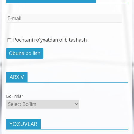
Pochtani ro'yxatdan olib tashash
ARXIV
Bo'limlar
YOZUVLAR