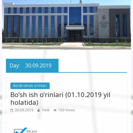
korxonasi”
AJ
“Buxoro
hududiy
elektr
tarmoqlari
Day:
30.09.2019
korxonasi”
AJ
Bo’sh ishchi o’rinlari
Bo’sh ish o’rinlari (01.10.2019 yil
holatida)
30.09.2019
hetk
769 Views