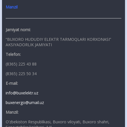
Manzil
Jamiyat nomi:
“BUXORO HUDUDIY ELEKTR TARMOQLARI KORXONASI”
AKSIYADORLIK JAMIYATI
Telefon:
(8365) 225 43 88
(8365) 225 50 34
E-mail:
info@buxelektr.uz
buxenergo@umail.uz
Manzil:
O’zbekiston Respublikasi, Buxoro viloyati, Buxoro shahri,